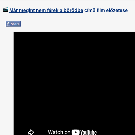
Már megint nem férek a bőrödbe
című film előzetese