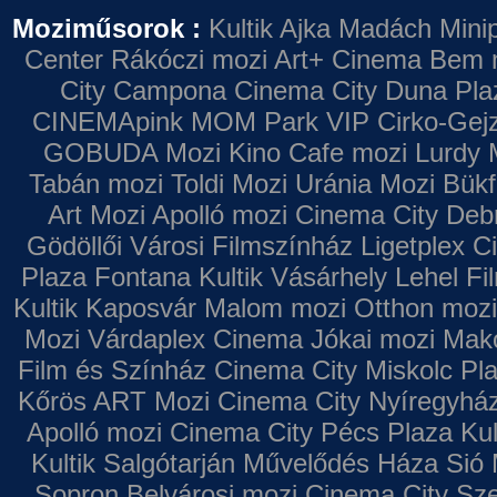
Moziműsorok :
Kultik Ajka
Madách Minip
Center
Rákóczi mozi
Art+ Cinema
Bem 
City Campona
Cinema City Duna Pla
CINEMApink MOM Park VIP
Cirko-Gejz
GOBUDA Mozi
Kino Cafe mozi
Lurdy 
Tabán mozi
Toldi Mozi
Uránia Mozi
Bükf
Art Mozi
Apolló mozi
Cinema City Deb
Gödöllői Városi Filmszínház
Ligetplex 
Plaza
Fontana
Kultik Vásárhely
Lehel Fi
Kultik Kaposvár
Malom mozi
Otthon mozi
Mozi
Várdaplex Cinema
Jókai mozi
Makó
Film és Színház
Cinema City Miskolc Pl
Kőrös ART Mozi
Cinema City Nyíregyhá
Apolló mozi
Cinema City Pécs Plaza
Kul
Kultik Salgótarján
Művelődés Háza
Sió 
Sopron
Belvárosi mozi
Cinema City Sz