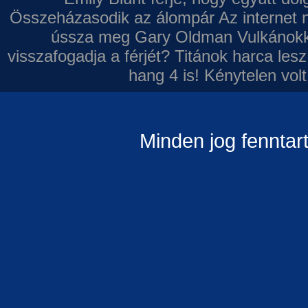
Összeházasodik az álompár
Az internet 
ússza meg Gary Oldman
Vulkánokk
visszafogadja a férjét?
Titánok harca les
hang 4 is!
Kénytelen volt
Minden jog fenntar