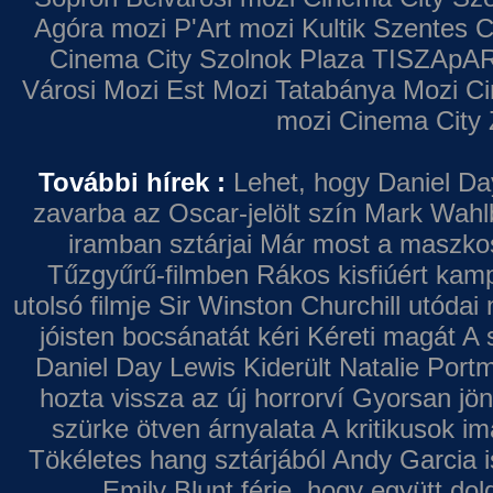
Agóra mozi
P'Art mozi
Kultik Szentes
C
Cinema City Szolnok Plaza
TISZApAR
Városi Mozi
Est Mozi
Tatabánya Mozi
Ci
mozi
Cinema City 
További hírek :
Lehet, hogy Daniel Da
zavarba az Oscar-jelölt szín
Mark Wahl
iramban sztárjai
Már most a maszkos 
Tűzgyűrű-filmben
Rákos kisfiúért kamp
utolsó filmje
Sir Winston Churchill utódai 
jóisten bocsánatát kéri
Kéreti magát A s
Daniel Day Lewis
Kiderült Natalie Port
hozta vissza az új horrorví
Gyorsan jön
szürke ötven árnyalata
A kritikusok im
Tökéletes hang sztárjából
Andy Garcia i
Emily Blunt férje, hogy együtt do