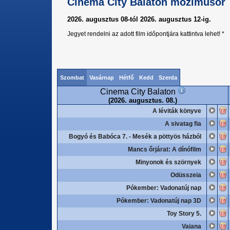
Cinema City Balaton moziműsor
2026. augusztus 08-tól 2026. augusztus 12-ig.
Jegyet rendelni az adott film időpontjára kattintva lehet! *
Szombat
Vasárnap
Hétfő
Kedd
Szerda
Cinema City Balaton
(2026. augusztus. 08.)
A léviták könyve
A sivatag fia
Bogyó és Babóca 7. - Mesék a pöttyös házból
Mancs őrjárat: A dínófilm
Minyonok és szörnyek
Odüsszeia
Pókember: Vadonatúj nap
Pókember: Vadonatúj nap 3D
Toy Story 5.
Vaiana