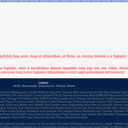
ződj meg arról, hogy jó időpontban, jó filmre, jó moziba történik e a foglalás!
a foglalás, ahol a kezdésthez képest legalább még egy óra van hátra, illetv
m jelennek meg (ezen foglalási időpontokat a mozi saját weboldalán kell keresni)!
Linkek :
Hírek
,
Bemutatók
,
Előzetesek
,
Filmek
,
Mozik
Kertmozi
Békéscsaba Center
Rákóczi mozi
Art+ Cinema
Bem mozi
Cinema City Allee
Cinema City 
OM Park VIP
Cirko-Gejzír
Corvin
Csepel
ETELE Cinema
Eurocenter Mozi
GOBUDA Mozi
Kino Caf
 mozi
George Pal Filmszínház
KMKK Art Mozi
Apolló mozi
Cinema City Debrecen
Kultik Dunaújvár
Győr Plaza
Fontana
Kultik Vásárhely
Lehel Filmszínház
Artmozi Kaposvár
Cinema City Kaposvár
K
ema
Jókai mozi
Makói mozi
Martfű mozi
Szalkai mozi
Szabadság Mozi-Film és Színház
Cinema City
 mozi
Cinema Ózd
Városi mozi
Petőfi mozi
Apolló mozi
Cinema City Pécs Plaza
Kultik Pécs
Tisza-
 Plaza
Kultik Sopron
Belvárosi mozi
Cinema City Szeged Plaza
Barátság mozi
Cinema City Alba P
ok Plaza
TISZApART mozi
Cinema City Savaria Plaza
Savaria mozi
Városi Mozi
Est Mozi
Tatabány
Balaton Plaza
ART mozi
Cinema City Zala Plaza
Zamárdi Kertmozi
ját dalaival hozzák zavarba az Oscar-jelölt szín
Mark Wahlberg Liam Neesonre vágyik
Féltékenyek
en
Rákos kisfiúért kampányol az Oscar-jelölt színészn
Daniel Day-Lewis utolsó filmje
Sir Winston Ch