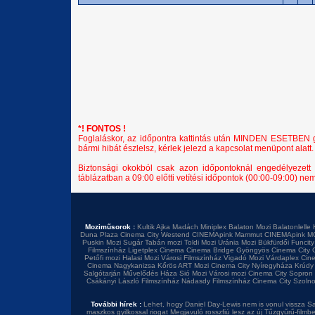
*! FONTOS !
Foglaláskor, az időpontra kattintás után MINDEN ESETBEN győ
bármi hibát észlelsz, kérlek jelezd a kapcsolat menüpont alatt.
Biztonsági okokból csak azon időpontoknál engedélyezett 
táblázatban a 09:00 előtti vetítési időpontok (00:00-09:00) ne
Moziműsorok :
Kultik Ajka
Madách Miniplex
Balaton Mozi
Balatonlelle 
Duna Plaza
Cinema City Westend
CINEMApink Mammut
CINEMApink M
Puskin Mozi
Sugár
Tabán mozi
Toldi Mozi
Uránia Mozi
Bükfürdői Funcity
Filmszínház
Ligetplex Cinema
Cinema Bridge Gyöngyös
Cinema City 
Petőfi mozi
Halasi Mozi
Városi Filmszínház
Vigadó Mozi
Várdaplex Cin
Cinema Nagykanizsa
Kőrös ART Mozi
Cinema City Nyíregyháza
Krúdy
Salgótarján
Művelődés Háza
Sió Mozi
Városi mozi
Cinema City Sopron
Csákányi László Filmszínház
Nádasdy Filmszínház
Cinema City Szoln
További hírek :
Lehet, hogy Daniel Day-Lewis nem is vonul vissza
Sa
maszkos gyilkossal riogat
Megjavuló rosszfiú lesz az új Tűzgyűrű-filmb