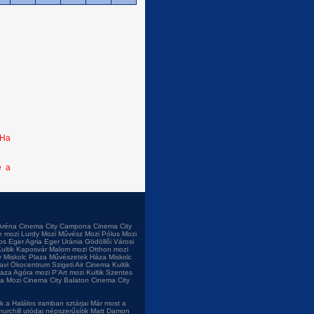
 Ha
e a
Aréna
Cinema City Campona
Cinema City
e mozi
Lurdy Mozi
Művész Mozi
Pólus Mozi
os
Eger Agria
Eger Uránia
Gödöllői Városi
ultik Kaposvár
Malom mozi
Otthon mozi
 Miskolc Plaza
Művészetek Háza Miskolc
tavi Ökocentrum
Szigeti Air Cinema
Kultik
laza
Agóra mozi
P'Art mozi
Kultik Szentes
a Mozi
Cinema City Balaton
Cinema City
 a Halálos iramban sztárjai
Már most a
urchill utódai népszerűsítik
Matt Damon