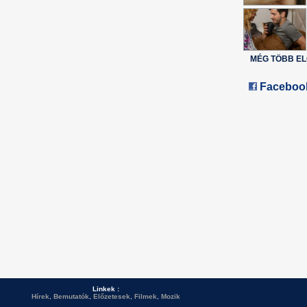
MÉG TÖBB E
Faceboo
Linkek :
Hírek
,
Bemutatók
,
Előzetesek
,
Filmek
,
Mozik