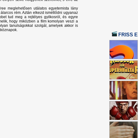
Tree meglehetősen utálatos egyetemista lány
y álarcos rém. Aztán elkezd ismétlődni ugyanaz
et tud meg a rejtélyes gyilkosról, és egyre
melik, hogy miközben a film komolyan veszi a
 olyan tanulságokkal szolgál, amelyek akkor is
tköznapok.
FRISS E