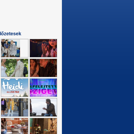
lőzetesek