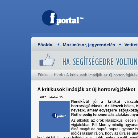
Főoldal
Moziműsor, jegyrendelés
Vetítet
Főoldal
›
Hírek
›
A kritikusok imádják az új horrorvígjáték
A kritikusok imádják az új horrorvígjátékot
2017. október 15.
Rendkívül jó a kritikai vissza
horrorvígjátéknak. Az ítészek bölcs,
nevezik, amely egyszerre szórakoztat
Rothe pedig fenomenális alakítást nyúj
Az alkotók az örök klasszikus Idétlen
vígjátékban Bill Murray mindig ugyan
ölné magát de napról napra ugyanaz i
időjós lassan rájön, hogy az újra és új
korábbi hibáit, azaz fejlődni kezd, jobb emberré válik, vég