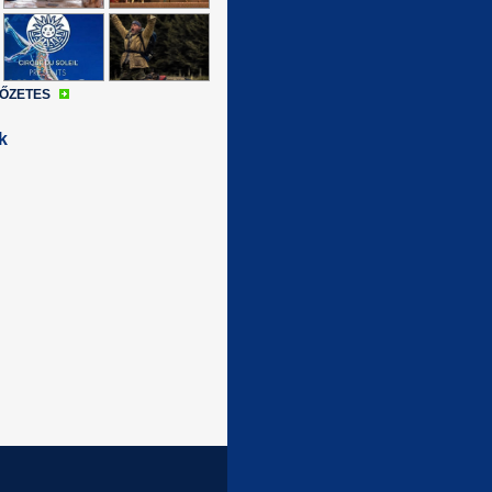
LŐZETES
k