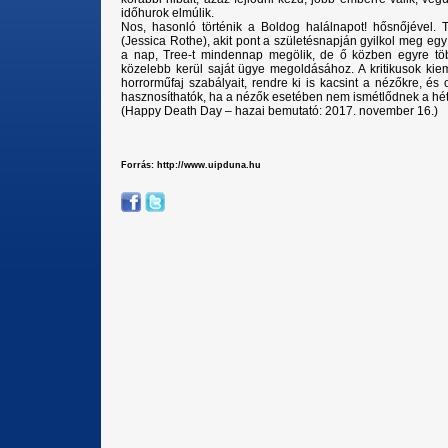
időhurok elmúlik.
Nos, hasonló történik a Boldog halálnapot! hősnőjével. 
(Jessica Rothe), akit pont a születésnapján gyilkol meg eg
a nap, Tree-t mindennap megölik, de ő közben egyre több
közelebb kerül saját ügye megoldásához. A kritikusok kie
horrorműfaj szabályait, rendre ki is kacsint a nézőkre, és
hasznosíthatók, ha a nézők esetében nem ismétlődnek a hé
(Happy Death Day – hazai bemutató: 2017. november 16.)
Forrás: http://www.uipduna.hu