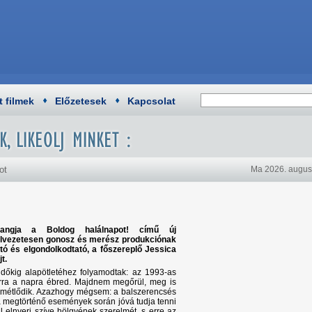
t filmek
Előzetesek
Kapcsolat
ot
Ma 2026. augusz
hangja a Boldog halálnapot! című új
 élvezetesen gonosz és merész produkciónak
ó és elgondolkodtató, a főszereplő Jessica
t.
 időkig alapötletéhez folyamodtak: az 1993-as
arra a napra ébred. Majdnem megőrül, meg is
smétlődik. Azazhogy mégsem: a balszerencsés
ra megtörténő események során jóvá tudja tenni
ül elnyeri szíve hölgyének szerelmét, s erre az