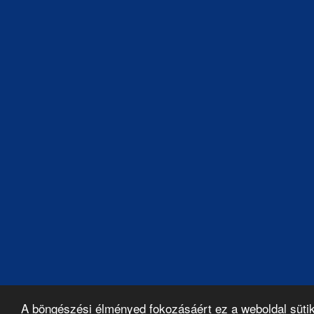
A böngészési élményed fokozásáért ez a weboldal süti