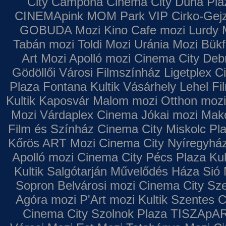
City Campona
Cinema City Duna Pla
CINEMApink MOM Park VIP
Cirko-Gejz
GOBUDA Mozi
Kino Cafe mozi
Lurdy 
Tabán mozi
Toldi Mozi
Uránia Mozi
Bükf
Art Mozi
Apolló mozi
Cinema City Deb
Gödöllői Városi Filmszínház
Ligetplex 
Plaza
Fontana
Kultik Vásárhely
Lehel Fi
Kultik Kaposvár
Malom mozi
Otthon mozi
Mozi
Várdaplex Cinema
Jókai mozi
Makó
Film és Színház
Cinema City Miskolc Pl
Kőrös ART Mozi
Cinema City Nyíregyhá
Apolló mozi
Cinema City Pécs Plaza
Kul
Kultik Salgótarján
Művelődés Háza
Sió 
Sopron
Belvárosi mozi
Cinema City Sz
Agóra mozi
P'Art mozi
Kultik Szentes
C
Cinema City Szolnok Plaza
TISZApAR