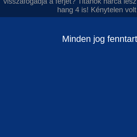
visszafogadja a férjét?
Titánok harca les
hang 4 is!
Kénytelen volt
Minden jog fenntar