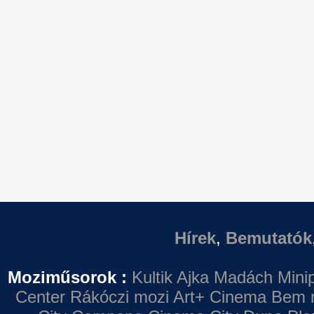
Hírek
,
Bemutatók
Moziműsorok :
Kultik Ajka
Madách Minip
Center
Rákóczi mozi
Art+ Cinema
Bem 