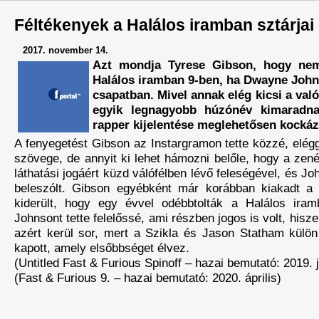
Féltékenyek a Halálos iramban sztárjai
2017. november 14.
Azt mondja Tyrese Gibson, hogy nem
Halálos iramban 9-ben, ha Dwayne John
csapatban. Mivel annak elég kicsi a val
egyik legnagyobb húzónév kimaradna 
rapper kijelentése meglehetősen kockáz
A fenyegetést Gibson az Instargramon tette közzé, elé
szövege, de annyit ki lehet hámozni belőle, hogy a ze
láthatási jogáért küzd válófélben lévő feleségével, és J
beleszólt. Gibson egyébként már korábban kiakadt a 
kiderült, hogy egy évvel odébbtolták a Halálos ira
Johnsont tette felelőssé, ami részben jogos is volt, his
azért kerül sor, mert a Szikla és Jason Statham külön 
kapott, amely elsőbbséget élvez.
(Untitled Fast & Furious Spinoff – hazai bemutató: 2019. j
(Fast & Furious 9. – hazai bemutató: 2020. április)