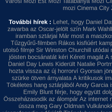
Városi Mozi
Est Mozi
Tatabánya Mozi
Ci
mozi
Cinema City 
További hírek :
Lehet, hogy Daniel Da
zavarba az Oscar-jelölt szín
Mark Wahl
iramban sztárjai
Már most a maszkos 
Tűzgyűrű-filmben
Rákos kisfiúért kamp
utolsó filmje
Sir Winston Churchill utódai 
jóisten bocsánatát kéri
Kéreti magát A s
Daniel Day Lewis
Kiderült Natalie Port
hozta vissza az új horrorví
Gyorsan jön
szürke ötven árnyalata
A kritikusok im
Tökéletes hang sztárjából
Andy Garcia i
Emily Blunt férje, hogy együtt do
Összeházasodik az álompár
Az internet 
ússza meg Gary Oldman
Vulkánokk