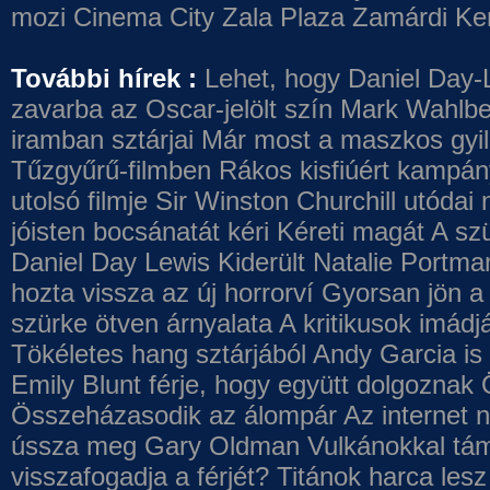
mozi
Cinema City Zala Plaza
Zamárdi Ke
További hírek :
Lehet, hogy Daniel Day-
zavarba az Oscar-jelölt szín
Mark Wahlbe
iramban sztárjai
Már most a maszkos gyilk
Tűzgyűrű-filmben
Rákos kisfiúért kampány
utolsó filmje
Sir Winston Churchill utódai 
jóisten bocsánatát kéri
Kéreti magát A szü
Daniel Day Lewis
Kiderült Natalie Portma
hozta vissza az új horrorví
Gyorsan jön a 
szürke ötven árnyalata
A kritikusok imádj
Tökéletes hang sztárjából
Andy Garcia is
Emily Blunt férje, hogy együtt dolgoznak
Összeházasodik az álompár
Az internet 
ússza meg Gary Oldman
Vulkánokkal tám
visszafogadja a férjét?
Titánok harca les