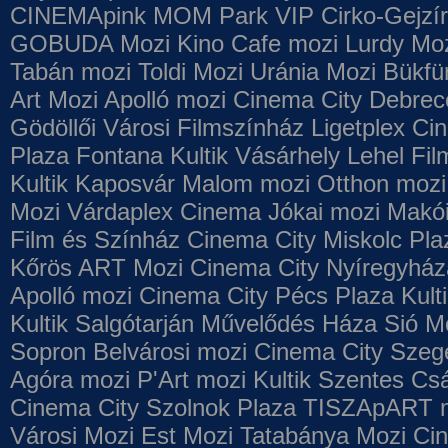
CINEMApink MOM Park VIP
Cirko-Gejzír
GOBUDA Mozi
Kino Cafe mozi
Lurdy Mo
Tabán mozi
Toldi Mozi
Uránia Mozi
Bükfü
Art Mozi
Apolló mozi
Cinema City Debrec
Gödöllői Városi Filmszínház
Ligetplex Ci
Plaza
Fontana
Kultik Vásárhely
Lehel Fi
Kultik Kaposvár
Malom mozi
Otthon mozi
Mozi
Várdaplex Cinema
Jókai mozi
Makói
Film és Színház
Cinema City Miskolc Pla
Kőrös ART Mozi
Cinema City Nyíregyház
Apolló mozi
Cinema City Pécs Plaza
Kult
Kultik Salgótarján
Művelődés Háza
Sió M
Sopron
Belvárosi mozi
Cinema City Szeg
Agóra mozi
P'Art mozi
Kultik Szentes
Csá
Cinema City Szolnok Plaza
TISZApART 
Városi Mozi
Est Mozi
Tatabánya Mozi
Cin