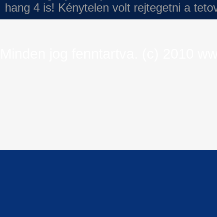
hang 4 is!
Kénytelen volt rejtegetni a tet
Minden jog fenntartva. (c) 2010 ww