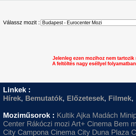
Válassz mozit :
Jelenleg ezen mozihoz nem tartozik
A feltöltés nagy eséllyel folyamatban 
Linkek :
Hírek
,
Bemutatók
,
Előzetesek
,
Filmek
,
Moziműsorok :
Kultik Ajka
Madách Minip
Center
Rákóczi mozi
Art+ Cinema
Bem m
City Campona
Cinema City Duna Plaza
C