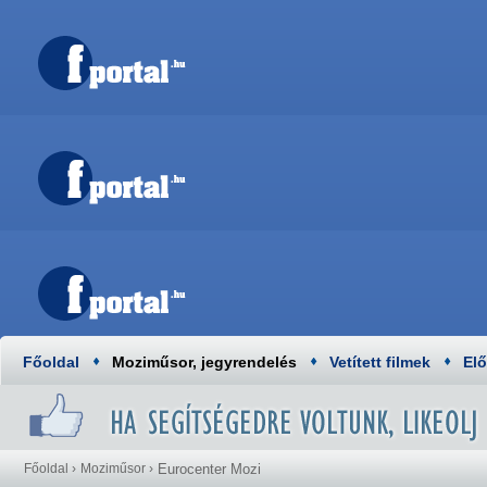
Főoldal
Moziműsor, jegyrendelés
Vetített filmek
El
Főoldal
›
Moziműsor
›
Eurocenter Mozi