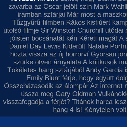
zavarba az Oscar-jelölt szín
Mark Wahl
iramban sztárjai
Már most a maszkos 
Tűzgyűrű-filmben
Rákos kisfiúért kamp
utolsó filmje
Sir Winston Churchill utódai 
jóisten bocsánatát kéri
Kéreti magát A s
Daniel Day Lewis
Kiderült Natalie Port
hozta vissza az új horrorví
Gyorsan jön
szürke ötven árnyalata
A kritikusok im
Tökéletes hang sztárjából
Andy Garcia i
Emily Blunt férje, hogy együtt do
Összeházasodik az álompár
Az internet 
ússza meg Gary Oldman
Vulkánokk
visszafogadja a férjét?
Titánok harca les
hang 4 is!
Kénytelen volt