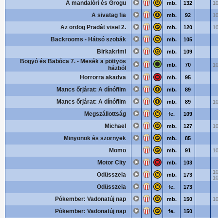
A mandalóri és Grogu
mb.
132
10
A sivatag fia
mb.
92
10
Az ördög Pradát visel 2.
mb.
120
10
Backrooms - Hátsó szobák
mb.
105
Birkakrimi
mb.
109
Bogyó és Babóca 7. - Mesék a pöttyös
mb.
70
10
házból
Horrorra akadva
mb.
95
Mancs őrjárat: A dínófilm
mb.
89
Mancs őrjárat: A dínófilm
mb.
89
10
Megszállottság
fe.
109
Michael
mb.
127
10
Minyonok és szörnyek
mb.
85
Momo
mb.
91
10
Motor City
mb.
103
10
Odüsszeia
mb.
173
10
Odüsszeia
fe.
173
Pókember: Vadonatúj nap
mb.
150
10
Pókember: Vadonatúj nap
fe.
150