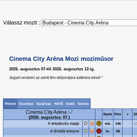
Válassz mozit :
Cinema City Aréna Mozi moziműsor
2026. augusztus 07-tól 2026. augusztus 12-ig.
Jegyet rendelni az adott film időpontjára kattintva lehet! *
Péntek
Szombat
Vasárnap
Hétfő
Kedd
Szerda
Cinema City Aréna
Nyelv
Perc
«
10
(2026. augusztus. 07.)
A leleplezés napja
mb.
146
10
A léviták könyve
fe.
88