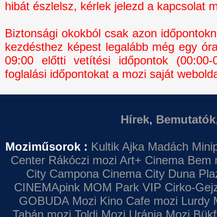
hibát észlelsz, kérlek jelezd a kapcsolat 
Biztonsági okokból csak azon időpontokná
kezdésthez képest legalább még egy óra 
09:00 előtti vetítési időpontok (00:0
foglalási időpontokat a mozi saját webolda
Hírek
,
Bemutatók
Moziműsorok :
Kultik Ajka
Madách Minip
Center
Rákóczi mozi
Art+ Cinema
Bem 
City Campona
Cinema City Duna Pla
CINEMApink MOM Park VIP
Cirko-Gejz
GOBUDA Mozi
Kino Cafe mozi
Lurdy 
Tabán mozi
Toldi Mozi
Uránia Mozi
Bükf