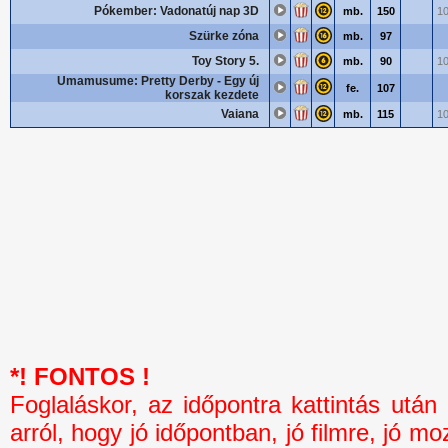
Pókember: Vadonatúj nap 3D
mb.
150
10
Szürke zóna
mb.
97
Toy Story 5.
mb.
90
10
Umamusume: Pretty Derby - Egy új
fe.
107
korszak kezdete
Vaiana
mb.
115
10
*! FONTOS !
Foglaláskor, az időpontra kattintás 
arról, hogy jó időpontban, jó filmre, jó mo