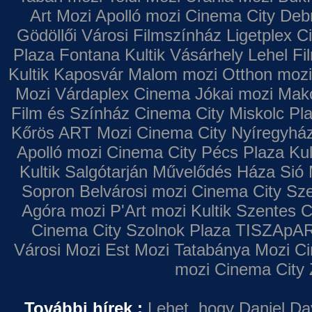
Art Mozi
Apolló mozi
Cinema City Deb
Gödöllői Városi Filmszínház
Ligetplex 
Plaza
Fontana
Kultik Vásárhely
Lehel Fi
Kultik Kaposvár
Malom mozi
Otthon mozi
Mozi
Várdaplex Cinema
Jókai mozi
Makó
Film és Színház
Cinema City Miskolc Pl
Kőrös ART Mozi
Cinema City Nyíregyhá
Apolló mozi
Cinema City Pécs Plaza
Kul
Kultik Salgótarján
Művelődés Háza
Sió 
Sopron
Belvárosi mozi
Cinema City Sz
Agóra mozi
P'Art mozi
Kultik Szentes
C
Cinema City Szolnok Plaza
TISZApAR
Városi Mozi
Est Mozi
Tatabánya Mozi
Ci
mozi
Cinema City 
További hírek :
Lehet, hogy Daniel Da