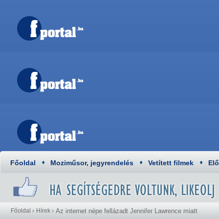
Főoldal
Moziműsor, jegyrendelés
Vetített filmek
El
Főoldal
›
Hírek
›
Az internet népe fellázadt Jennifer Lawrence miatt