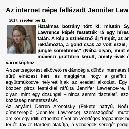
Az internet népe fellázadt Jennifer La
2017. szeptember 11.
Hatalmas botrány tört ki, miután Sy
Lawrence képét festették rá egy híres
falán. A kép a színésznő új filmjét, az a
reklámozta, a gond csak az volt ezzel, 
jungle sometimes” (Néha olyan, mint 
művészi graffitire került, amely évek 
városképhez.
A szentségtörést elkövető reklámcég a dühös internete
sűrű elnézést kért, és megígérte, hogy a graffitit
együttműködve helyreállítják az eredeti alkotást. Eg
közben piros festékkel ráfújta Jennifer Lawrence-re,
olyan, mint egy dzsungel – nincs semmi tisztelet”, ezze
közösség nemtetszését.
Az anyám! Darren Aronofsky (Fekete hattyú, Noé) 
címszereplő (Jennifer Lawrence) szemszögéből mutat
amikor egy idilli otthonba hívatlan vendégek toppannak b
férjét Javier Bardem alakítja, a vendégek seregét pedig 