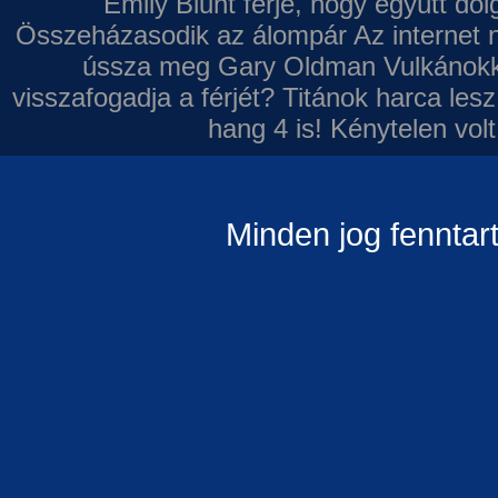
Emily Blunt férje, hogy együtt do
Összeházasodik az álompár
Az internet 
ússza meg Gary Oldman
Vulkánokk
visszafogadja a férjét?
Titánok harca les
hang 4 is!
Kénytelen volt
Minden jog fenntar