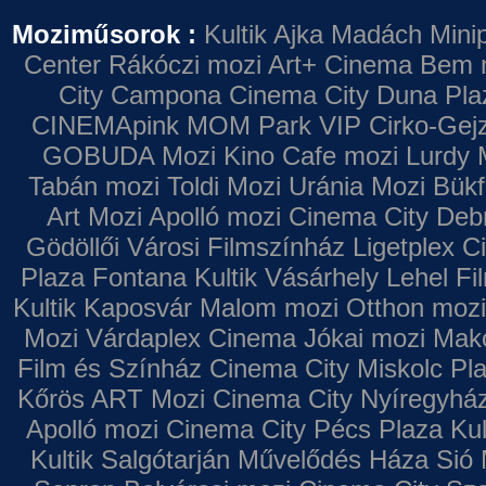
Moziműsorok :
Kultik Ajka
Madách Minip
Center
Rákóczi mozi
Art+ Cinema
Bem 
City Campona
Cinema City Duna Pla
CINEMApink MOM Park VIP
Cirko-Gejz
GOBUDA Mozi
Kino Cafe mozi
Lurdy 
Tabán mozi
Toldi Mozi
Uránia Mozi
Bükf
Art Mozi
Apolló mozi
Cinema City Deb
Gödöllői Városi Filmszínház
Ligetplex 
Plaza
Fontana
Kultik Vásárhely
Lehel Fi
Kultik Kaposvár
Malom mozi
Otthon mozi
Mozi
Várdaplex Cinema
Jókai mozi
Makó
Film és Színház
Cinema City Miskolc Pl
Kőrös ART Mozi
Cinema City Nyíregyhá
Apolló mozi
Cinema City Pécs Plaza
Kul
Kultik Salgótarján
Művelődés Háza
Sió 