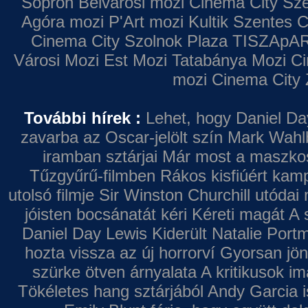
Sopron
Belvárosi mozi
Cinema City Sz
Agóra mozi
P'Art mozi
Kultik Szentes
C
Cinema City Szolnok Plaza
TISZApAR
Városi Mozi
Est Mozi
Tatabánya Mozi
Ci
mozi
Cinema City 
További hírek :
Lehet, hogy Daniel Da
zavarba az Oscar-jelölt szín
Mark Wahl
iramban sztárjai
Már most a maszkos 
Tűzgyűrű-filmben
Rákos kisfiúért kamp
utolsó filmje
Sir Winston Churchill utódai 
jóisten bocsánatát kéri
Kéreti magát A s
Daniel Day Lewis
Kiderült Natalie Port
hozta vissza az új horrorví
Gyorsan jön
szürke ötven árnyalata
A kritikusok im
Tökéletes hang sztárjából
Andy Garcia i