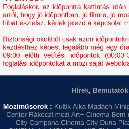
Foglaláskor, az időpontra kattintás 
arról, hogy jó időpontban, jó filmre, jó mo
hibát észlelsz, kérlek jelezd a kapcsolat 
Biztonsági okokból csak azon időpontokná
kezdésthez képest legalább még egy óra 
09:00 előtti vetítési időpontok (00:0
foglalási időpontokat a mozi saját webolda
Hírek
,
Bemutatók
Moziműsorok :
Kultik Ajka
Madách Minip
Center
Rákóczi mozi
Art+ Cinema
Bem 
City Campona
Cinema City Duna Pla