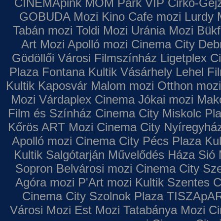
CINEMApink MOM Park VIP
Cirko-Gejz
GOBUDA Mozi
Kino Cafe mozi
Lurdy 
Tabán mozi
Toldi Mozi
Uránia Mozi
Bükf
Art Mozi
Apolló mozi
Cinema City Deb
Gödöllői Városi Filmszínház
Ligetplex 
Plaza
Fontana
Kultik Vásárhely
Lehel Fi
Kultik Kaposvár
Malom mozi
Otthon mozi
Mozi
Várdaplex Cinema
Jókai mozi
Makó
Film és Színház
Cinema City Miskolc Pl
Kőrös ART Mozi
Cinema City Nyíregyhá
Apolló mozi
Cinema City Pécs Plaza
Kul
Kultik Salgótarján
Művelődés Háza
Sió 
Sopron
Belvárosi mozi
Cinema City Sz
Agóra mozi
P'Art mozi
Kultik Szentes
C
Cinema City Szolnok Plaza
TISZApAR
Városi Mozi
Est Mozi
Tatabánya Mozi
Ci