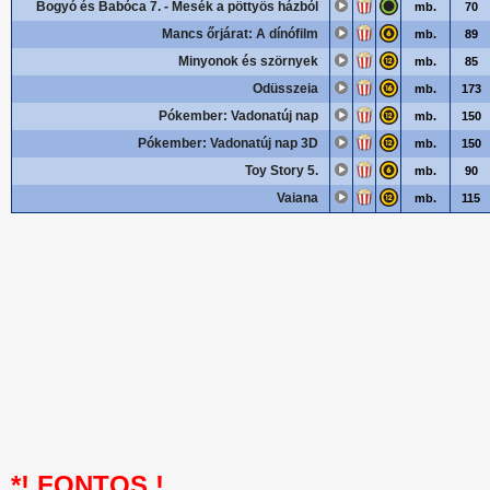
Bogyó és Babóca 7. - Mesék a pöttyös házból
mb.
70
Mancs őrjárat: A dínófilm
mb.
89
Minyonok és szörnyek
mb.
85
Odüsszeia
mb.
173
Pókember: Vadonatúj nap
mb.
150
Pókember: Vadonatúj nap 3D
mb.
150
Toy Story 5.
mb.
90
Vaiana
mb.
115
*! FONTOS !