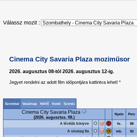
Válassz mozit :
Cinema City Savaria Plaza moziműsor
2026. augusztus 08-tól 2026. augusztus 12-ig.
Jegyet rendelni az adott film időpontjára kattintva lehet! *
Szombat
Vasárnap
Hétfő
Kedd
Szerda
Cinema City Savaria Plaza
Nyelv
Perc
(2026. augusztus. 08.)
A léviták könyve
fe.
88
A sivatag fia
mb.
92