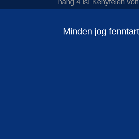
hang 4 is!
Kénytelen volt
Minden jog fenntar