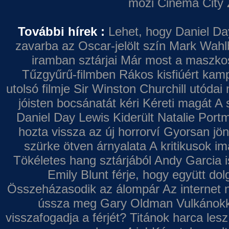
mozi
Cinema City 
További hírek :
Lehet, hogy Daniel Da
zavarba az Oscar-jelölt szín
Mark Wahl
iramban sztárjai
Már most a maszkos 
Tűzgyűrű-filmben
Rákos kisfiúért kamp
utolsó filmje
Sir Winston Churchill utódai 
jóisten bocsánatát kéri
Kéreti magát A s
Daniel Day Lewis
Kiderült Natalie Port
hozta vissza az új horrorví
Gyorsan jön
szürke ötven árnyalata
A kritikusok im
Tökéletes hang sztárjából
Andy Garcia i
Emily Blunt férje, hogy együtt do
Összeházasodik az álompár
Az internet 
ússza meg Gary Oldman
Vulkánokk
visszafogadja a férjét?
Titánok harca les