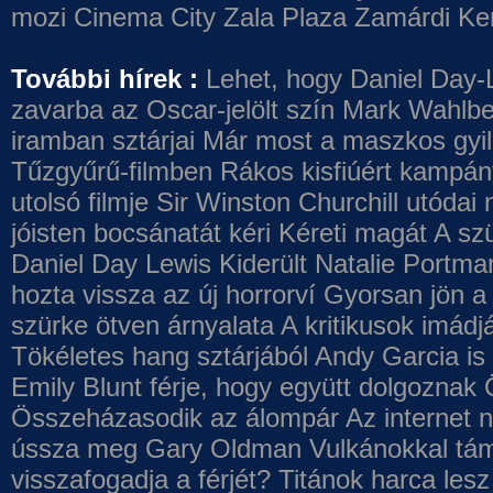
mozi
Cinema City Zala Plaza
Zamárdi Ke
További hírek :
Lehet, hogy Daniel Day-
zavarba az Oscar-jelölt szín
Mark Wahlbe
iramban sztárjai
Már most a maszkos gyilk
Tűzgyűrű-filmben
Rákos kisfiúért kampány
utolsó filmje
Sir Winston Churchill utódai 
jóisten bocsánatát kéri
Kéreti magát A szü
Daniel Day Lewis
Kiderült Natalie Portma
hozta vissza az új horrorví
Gyorsan jön a 
szürke ötven árnyalata
A kritikusok imádj
Tökéletes hang sztárjából
Andy Garcia is
Emily Blunt férje, hogy együtt dolgoznak
Összeházasodik az álompár
Az internet 
ússza meg Gary Oldman
Vulkánokkal tám
visszafogadja a férjét?
Titánok harca les