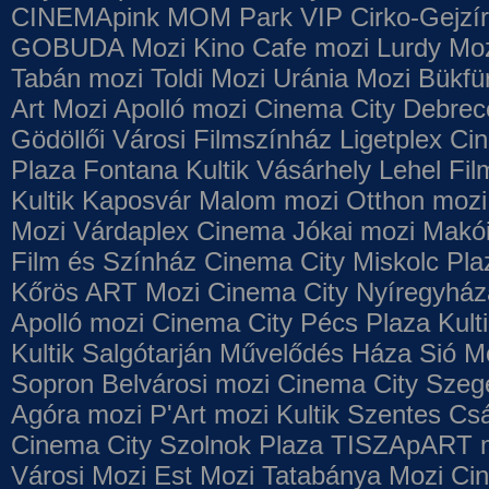
CINEMApink MOM Park VIP
Cirko-Gejzír
GOBUDA Mozi
Kino Cafe mozi
Lurdy Mo
Tabán mozi
Toldi Mozi
Uránia Mozi
Bükfü
Art Mozi
Apolló mozi
Cinema City Debrec
Gödöllői Városi Filmszínház
Ligetplex Ci
Plaza
Fontana
Kultik Vásárhely
Lehel Fi
Kultik Kaposvár
Malom mozi
Otthon mozi
Mozi
Várdaplex Cinema
Jókai mozi
Makói
Film és Színház
Cinema City Miskolc Pla
Kőrös ART Mozi
Cinema City Nyíregyház
Apolló mozi
Cinema City Pécs Plaza
Kult
Kultik Salgótarján
Művelődés Háza
Sió M
Sopron
Belvárosi mozi
Cinema City Szeg
Agóra mozi
P'Art mozi
Kultik Szentes
Csá
Cinema City Szolnok Plaza
TISZApART 
Városi Mozi
Est Mozi
Tatabánya Mozi
Cin