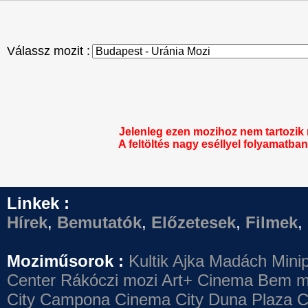
Válassz mozit :
Jelenleg ezen mozihoz nem tartozik
A feltöltés nagy eséllyel folyamatban 
Linkek :
Hírek
,
Bemutatók
,
Előzetesek
,
Filmek
,
Moziműsorok :
Kultik Ajka
Madách Minip
Center
Rákóczi mozi
Art+ Cinema
Bem m
City Campona
Cinema City Duna Plaza
C