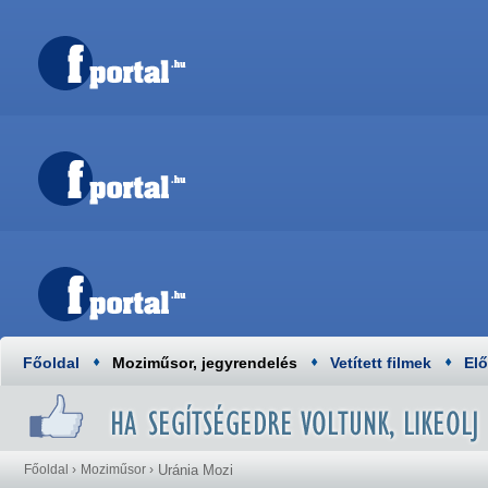
Főoldal
Moziműsor, jegyrendelés
Vetített filmek
El
Főoldal
›
Moziműsor
›
Uránia Mozi