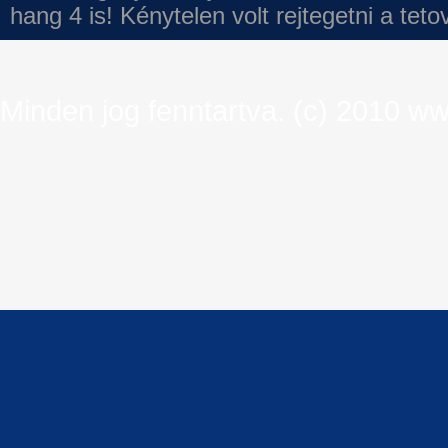
hang 4 is!
Kénytelen volt rejtegetni a tet
Minden jog fenntartva. (c) 2010 ww