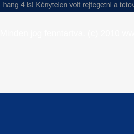
hang 4 is!
Kénytelen volt rejtegetni a tet
Minden jog fenntartva. (c) 2010 ww