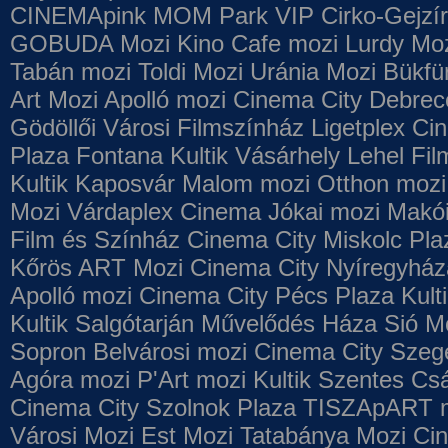
CINEMApink MOM Park VIP
Cirko-Gejzír
GOBUDA Mozi
Kino Cafe mozi
Lurdy Mo
Tabán mozi
Toldi Mozi
Uránia Mozi
Bükfü
Art Mozi
Apolló mozi
Cinema City Debrec
Gödöllői Városi Filmszínház
Ligetplex Ci
Plaza
Fontana
Kultik Vásárhely
Lehel Fi
Kultik Kaposvár
Malom mozi
Otthon mozi
Mozi
Várdaplex Cinema
Jókai mozi
Makói
Film és Színház
Cinema City Miskolc Pla
Kőrös ART Mozi
Cinema City Nyíregyház
Apolló mozi
Cinema City Pécs Plaza
Kult
Kultik Salgótarján
Művelődés Háza
Sió M
Sopron
Belvárosi mozi
Cinema City Szeg
Agóra mozi
P'Art mozi
Kultik Szentes
Csá
Cinema City Szolnok Plaza
TISZApART 
Városi Mozi
Est Mozi
Tatabánya Mozi
Cin