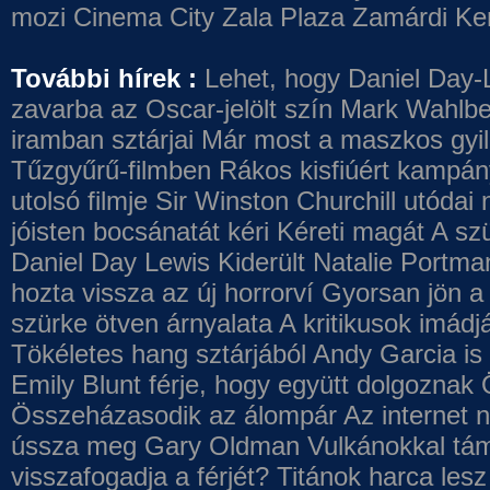
mozi
Cinema City Zala Plaza
Zamárdi Ke
További hírek :
Lehet, hogy Daniel Day-
zavarba az Oscar-jelölt szín
Mark Wahlbe
iramban sztárjai
Már most a maszkos gyilk
Tűzgyűrű-filmben
Rákos kisfiúért kampány
utolsó filmje
Sir Winston Churchill utódai 
jóisten bocsánatát kéri
Kéreti magát A szü
Daniel Day Lewis
Kiderült Natalie Portma
hozta vissza az új horrorví
Gyorsan jön a 
szürke ötven árnyalata
A kritikusok imádj
Tökéletes hang sztárjából
Andy Garcia is
Emily Blunt férje, hogy együtt dolgoznak
Összeházasodik az álompár
Az internet 
ússza meg Gary Oldman
Vulkánokkal tám
visszafogadja a férjét?
Titánok harca les