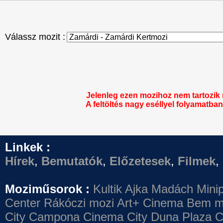
Válassz mozit :
Jelenleg ezen mozihoz nem tartozik
A feltöltés nagy eséllyel folyamatban 
Linkek :
Hírek
,
Bemutatók
,
Előzetesek
,
Filmek
,
Moziműsorok :
Kultik Ajka
Madách Minip
Center
Rákóczi mozi
Art+ Cinema
Bem m
City Campona
Cinema City Duna Plaza
C