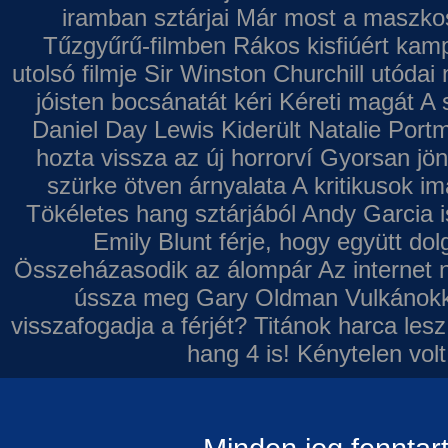
iramban sztárjai
Már most a maszkos 
Tűzgyűrű-filmben
Rákos kisfiúért kamp
utolsó filmje
Sir Winston Churchill utódai 
jóisten bocsánatát kéri
Kéreti magát A s
Daniel Day Lewis
Kiderült Natalie Port
hozta vissza az új horrorví
Gyorsan jön
szürke ötven árnyalata
A kritikusok im
Tökéletes hang sztárjából
Andy Garcia i
Emily Blunt férje, hogy együtt do
Összeházasodik az álompár
Az internet 
ússza meg Gary Oldman
Vulkánokk
visszafogadja a férjét?
Titánok harca les
hang 4 is!
Kénytelen volt