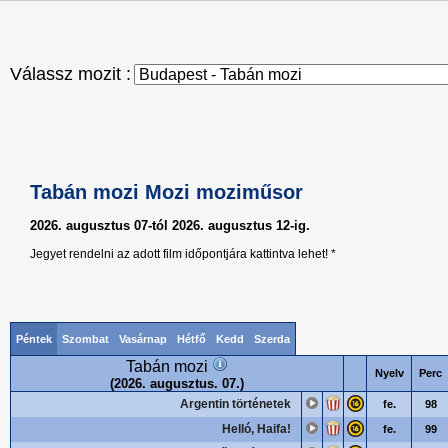
Válassz mozit :
Tabán mozi Mozi moziműsor
2026. augusztus 07-tól 2026. augusztus 12-ig.
Jegyet rendelni az adott film időpontjára kattintva lehet! *
Péntek
Szombat
Vasárnap
Hétfő
Kedd
Szerda
Tabán mozi
Nyelv
Perc
(2026. augusztus. 07.)
Argentin történetek
fe.
98
Helló, Haifa!
fe.
99