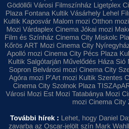
Gödöllői Városi Filmszínház
Ligetplex 
Plaza
Fontana
Kultik Vásárhely
Lehel Fi
Kultik Kaposvár
Malom mozi
Otthon mozi
Mozi
Várdaplex Cinema
Jókai mozi
Makó
Film és Színház
Cinema City Miskolc Pl
Kőrös ART Mozi
Cinema City Nyíregyhá
Apolló mozi
Cinema City Pécs Plaza
Kul
Kultik Salgótarján
Művelődés Háza
Sió 
Sopron
Belvárosi mozi
Cinema City Sz
Agóra mozi
P'Art mozi
Kultik Szentes
C
Cinema City Szolnok Plaza
TISZApAR
Városi Mozi
Est Mozi
Tatabánya Mozi
Ci
mozi
Cinema City 
További hírek :
Lehet, hogy Daniel Da
zavarba az Oscar-jelölt szín
Mark Wahl