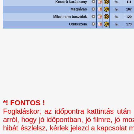
Keserű karácsony
fe.
111
Meghívás
fe.
107
Miket nem beszélek
fe.
120
Odüsszeia
fe.
173
*! FONTOS !
Foglaláskor, az időpontra kattintás 
arról, hogy jó időpontban, jó filmre, jó mo
hibát észlelsz, kérlek jelezd a kapcsolat 