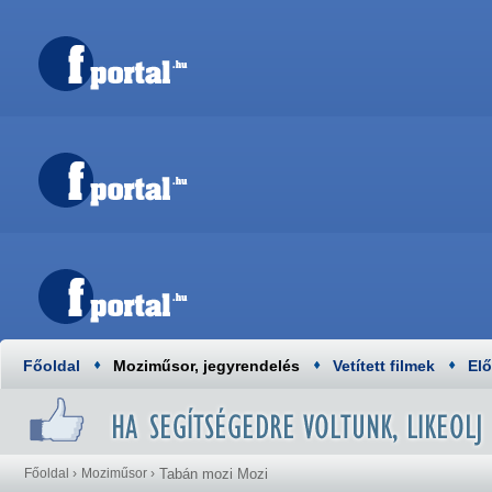
Főoldal
Moziműsor, jegyrendelés
Vetített filmek
El
Főoldal
›
Moziműsor
›
Tabán mozi Mozi