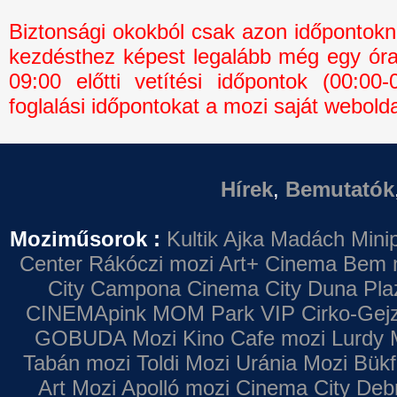
Biztonsági okokból csak azon időpontokná
kezdésthez képest legalább még egy óra 
09:00 előtti vetítési időpontok (00:0
foglalási időpontokat a mozi saját webolda
Hírek
,
Bemutatók
Moziműsorok :
Kultik Ajka
Madách Minip
Center
Rákóczi mozi
Art+ Cinema
Bem 
City Campona
Cinema City Duna Pla
CINEMApink MOM Park VIP
Cirko-Gejz
GOBUDA Mozi
Kino Cafe mozi
Lurdy 
Tabán mozi
Toldi Mozi
Uránia Mozi
Bükf
Art Mozi
Apolló mozi
Cinema City Deb