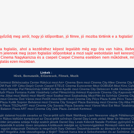
ződj meg arról, hogy jó időpontban, jó filmre, jó moziba történik e a foglalás!
a foglalás, ahol a kezdésthez képest legalább még egy óra van hátra, illetv
em jelennek meg (ezen foglalási időpontokat a mozi saját weboldalán kell keresni)
ai Cinema Nagykanizsa és a csepeli Csepel Cinema esetében nem működnek, mi
oglalás ezen mozikban.
Linkek :
Hírek
,
Bemutatók
,
Előzetesek
,
Filmek
,
Mozik
Kertmozi
Békéscsaba Center
Rákóczi mozi
Art+ Cinema
Bem mozi
Cinema City Allee
Cinema City 
OM Park VIP
Cirko-Gejzír
Corvin
Csepel
ETELE Cinema
Eurocenter Mozi
GOBUDA Mozi
Kino Caf
 mozi
George Pal Filmszínház
KMKK Art Mozi
Apolló mozi
Cinema City Debrecen
Kultik Dunaújvár
Győr Plaza
Fontana
Kultik Vásárhely
Lehel Filmszínház
Artmozi Kaposvár
Cinema City Kaposvár
K
ema
Jókai mozi
Makói mozi
Martfű mozi
Szalkai mozi
Szabadság Mozi-Film és Színház
Cinema City
 mozi
Cinema Ózd
Városi mozi
Petőfi mozi
Apolló mozi
Cinema City Pécs Plaza
Kultik Pécs
Tisza-
 Plaza
Kultik Sopron
Belvárosi mozi
Cinema City Szeged Plaza
Barátság mozi
Cinema City Alba P
ok Plaza
TISZApART mozi
Cinema City Savaria Plaza
Savaria mozi
Városi Mozi
Est Mozi
Tatabány
Balaton Plaza
ART mozi
Cinema City Zala Plaza
Zamárdi Kertmozi
ját dalaival hozzák zavarba az Oscar-jelölt szín
Mark Wahlberg Liam Neesonre vágyik
Féltékenyek
en
Rákos kisfiúért kampányol az Oscar-jelölt színészn
Daniel Day-Lewis utolsó filmje
Sir Winston Ch
ötlet árnyalata sztárja
Királyi szabót játszik Daniel Day Lewis
Kiderült Natalie Portman gyönyörű b
olytatódik A szürke ötven árnyalata
A kritikusok imádják az új horrorvígjátékot
Rémisztő mém lett a 
y együtt dolgoznak
Ötödször is megnősült Gary Oldman
Összeházasodik az álompár
Az internet 
rld?
Angelina Jolie visszafogadja a férjét?
Titánok harca lesz a Sebezhetetlen és az Széttörve
Jö