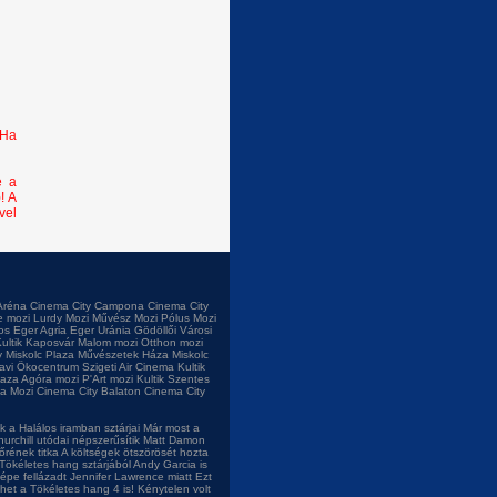
 Ha
e a
! A
vel
Aréna
Cinema City Campona
Cinema City
e mozi
Lurdy Mozi
Művész Mozi
Pólus Mozi
os
Eger Agria
Eger Uránia
Gödöllői Városi
ultik Kaposvár
Malom mozi
Otthon mozi
 Miskolc Plaza
Művészetek Háza Miskolc
tavi Ökocentrum
Szigeti Air Cinema
Kultik
laza
Agóra mozi
P'Art mozi
Kultik Szentes
a Mozi
Cinema City Balaton
Cinema City
 a Halálos iramban sztárjai
Már most a
urchill utódai népszerűsítik
Matt Damon
őrének titka
A költségek ötszörösét hozta
Tökéletes hang sztárjából
Andy Garcia is
népe fellázadt Jennifer Lawrence miatt
Ezt
het a Tökéletes hang 4 is!
Kénytelen volt