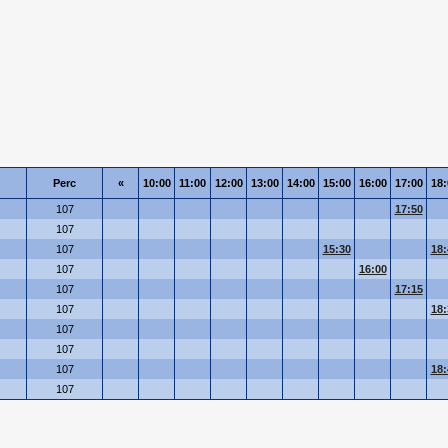
Perc
«
10:00
11:00
12:00
13:00
14:00
15:00
16:00
17:00
18:
107
17:50
107
107
15:30
18:
107
16:00
107
17:15
107
18:
107
107
107
18:
107