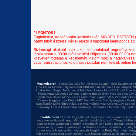
* ! FONTOS !
Foglaláskor, az időpontra kattintás után MINDEN ESETBEN győ
bármi hibát észlelsz, kérlek jelezd a kapcsolat menüpont alatt.
Biztonsági okokból csak azon időpontoknál engedélyezett 
táblázatban a 09:00 előtti vetítési időpontok (00:00-09:00) n
közvetlen foglalás a kecskeméti Malom mozi a nagykanizs
vagy regisztrációhoz kötött vagy pusztán nem létezik online f
Moziműsorok :
Kultik Ajka
Madách Miniplex
Balaton Mozi
Balatonlelle 
Duna Plaza
Cinema City Westend
CINEMApink Mammut
CINEMApink M
Puskin Mozi
Sugár
Tabán mozi
Toldi Mozi
Uránia Mozi
Bükfürdői Funcity
Filmszínház
Ligetplex Cinema
Cinema Bridge Gyöngyös
Cinema City 
Petőfi mozi
Halasi Mozi
Városi Filmszínház
Vigadó Mozi
Várdaplex Cin
Cinema Nagykanizsa
Kőrös ART Mozi
Cinema City Nyíregyháza
Krúdy
Salgótarján
Művelődés Háza
Sió Mozi
Városi mozi
Cinema City Sopron
Csákányi László Filmszínház
Nádasdy Filmszínház
Cinema City Szoln
További hírek :
Lehet, hogy Daniel Day-Lewis nem is vonul vissza
Sa
maszkos gyilkossal riogat
Megjavuló rosszfiú lesz az új Tűzgyűrű-filmb
elárulta
Mark Wahlberg a jóisten bocsánatát kéri
Kéreti magát A szürke 
vissza az új horrorví
Gyorsan jön a Halálos iramban spinoffja
Tényleg f
benne lesz a Mamma Mia! folytatásáb
Megbánta Emily Blunt férje, hog
már nem ússza meg Gary Oldman
Vulkánokkal támad az új Jurassic Wo