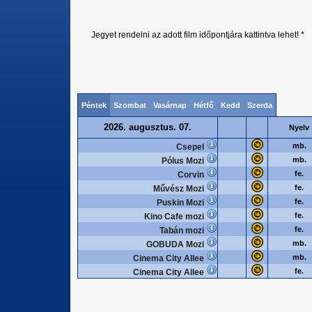
Jegyet rendelni az adott film időpontjára kattintva lehet! *
Péntek
Szombat
Vasárnap
Hétfő
Kedd
Szerda
2026. augusztus. 07.
Nyelv
mb.
Csepel
mb.
Pólus Mozi
fe.
Corvin
fe.
Művész Mozi
fe.
Puskin Mozi
fe.
Kino Cafe mozi
fe.
Tabán mozi
mb.
GOBUDA Mozi
mb.
Cinema City Allee
fe.
Cinema City Allee