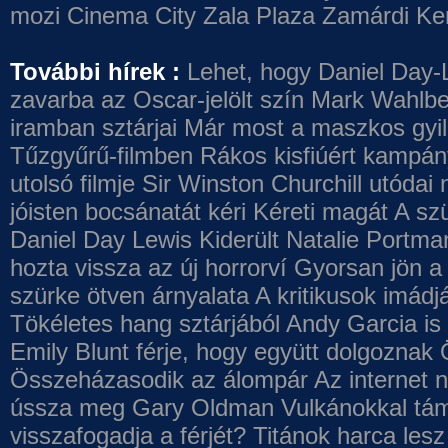
mozi
Cinema City Zala Plaza
Zamárdi Ke
További hírek :
Lehet, hogy Daniel Day-
zavarba az Oscar-jelölt szín
Mark Wahlbe
iramban sztárjai
Már most a maszkos gyilk
Tűzgyűrű-filmben
Rákos kisfiúért kampány
utolsó filmje
Sir Winston Churchill utódai 
jóisten bocsánatát kéri
Kéreti magát A szü
Daniel Day Lewis
Kiderült Natalie Portma
hozta vissza az új horrorví
Gyorsan jön a 
szürke ötven árnyalata
A kritikusok imádj
Tökéletes hang sztárjából
Andy Garcia is
Emily Blunt férje, hogy együtt dolgoznak
Összeházasodik az álompár
Az internet 
ússza meg Gary Oldman
Vulkánokkal tám
visszafogadja a férjét?
Titánok harca les