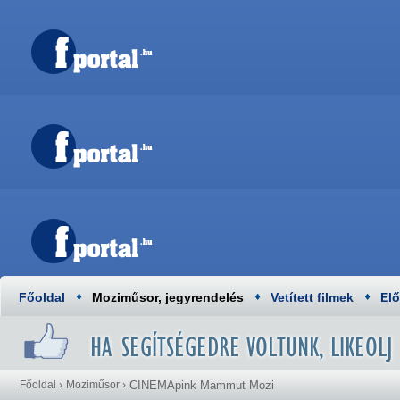
Főoldal
Moziműsor, jegyrendelés
Vetített filmek
El
Főoldal
›
Moziműsor
›
CINEMApink Mammut Mozi