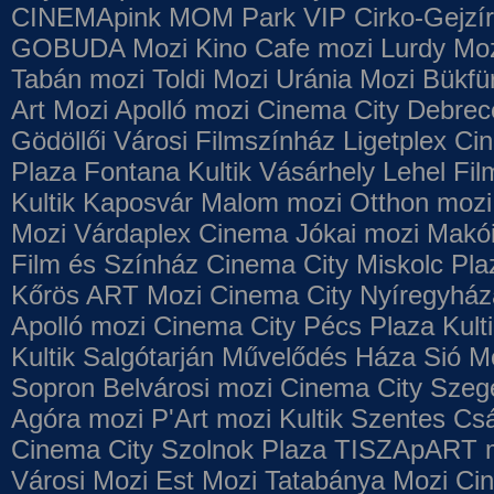
CINEMApink MOM Park VIP
Cirko-Gejzír
GOBUDA Mozi
Kino Cafe mozi
Lurdy Mo
Tabán mozi
Toldi Mozi
Uránia Mozi
Bükfü
Art Mozi
Apolló mozi
Cinema City Debrec
Gödöllői Városi Filmszínház
Ligetplex Ci
Plaza
Fontana
Kultik Vásárhely
Lehel Fi
Kultik Kaposvár
Malom mozi
Otthon mozi
Mozi
Várdaplex Cinema
Jókai mozi
Makói
Film és Színház
Cinema City Miskolc Pla
Kőrös ART Mozi
Cinema City Nyíregyház
Apolló mozi
Cinema City Pécs Plaza
Kult
Kultik Salgótarján
Művelődés Háza
Sió M
Sopron
Belvárosi mozi
Cinema City Szeg
Agóra mozi
P'Art mozi
Kultik Szentes
Csá
Cinema City Szolnok Plaza
TISZApART 
Városi Mozi
Est Mozi
Tatabánya Mozi
Cin