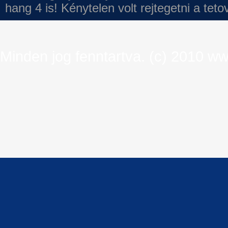
hang 4 is!
Kénytelen volt rejtegetni a tet
Minden jog fenntartva. (c) 2010 ww