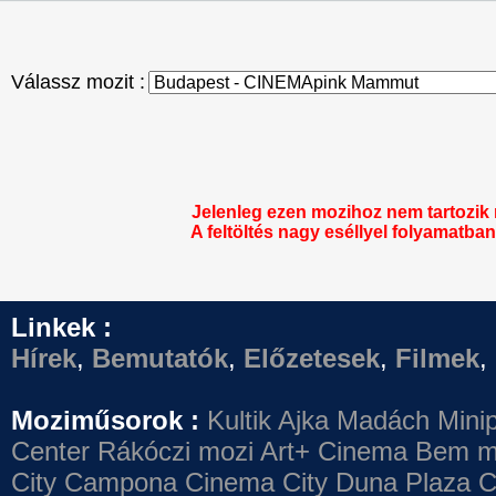
Válassz mozit :
Jelenleg ezen mozihoz nem tartozik
A feltöltés nagy eséllyel folyamatban 
Linkek :
Hírek
,
Bemutatók
,
Előzetesek
,
Filmek
,
Moziműsorok :
Kultik Ajka
Madách Minip
Center
Rákóczi mozi
Art+ Cinema
Bem m
City Campona
Cinema City Duna Plaza
C