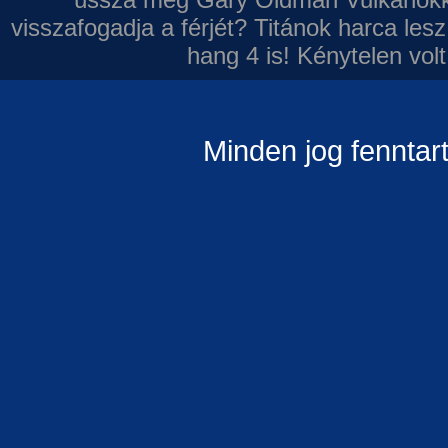
visszafogadja a férjét?
Titánok harca les
hang 4 is!
Kénytelen volt
Minden jog fenntar