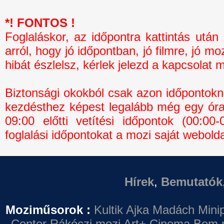
*! FONTOS !
Foglaláskor, az időpontra kattintás 
arról, hogy jó időpontban, jó filmre, jó mo
hibát észlelsz, kérlek jelezd a kapcsolat 
Biztonsági okokból csak azon időpontokná
kezdésthez képest legalább még egy óra 
09:00 előtti vetítési időpontok (00:0
foglalási időpontokat a mozi saját webolda
Hírek
,
Bemutatók
Moziműsorok :
Kultik Ajka
Madách Minip
Center
Rákóczi mozi
Art+ Cinema
Bem 