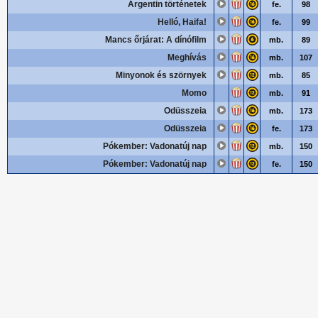
Argentin történetek
fe.
98
Helló, Haifa!
fe.
99
Mancs őrjárat: A dínófilm
mb.
89
Meghívás
mb.
107
Minyonok és szörnyek
mb.
85
Momo
mb.
91
Odüsszeia
mb.
173
Odüsszeia
fe.
173
Pókember: Vadonatúj nap
mb.
150
Pókember: Vadonatúj nap
fe.
150