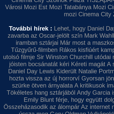
Városi Mozi
Est Mozi
Tatabánya Mozi
Ci
mozi
Cinema City 
További hírek :
Lehet, hogy Daniel Da
zavarba az Oscar-jelölt szín
Mark Wahl
iramban sztárjai
Már most a maszkos 
Tűzgyűrű-filmben
Rákos kisfiúért kamp
utolsó filmje
Sir Winston Churchill utódai 
jóisten bocsánatát kéri
Kéreti magát A s
Daniel Day Lewis
Kiderült Natalie Port
hozta vissza az új horrorví
Gyorsan jön
szürke ötven árnyalata
A kritikusok im
Tökéletes hang sztárjából
Andy Garcia i
Emily Blunt férje, hogy együtt do
Összeházasodik az álompár
Az internet 
ússza meg Gary Oldman
Vulkánokk