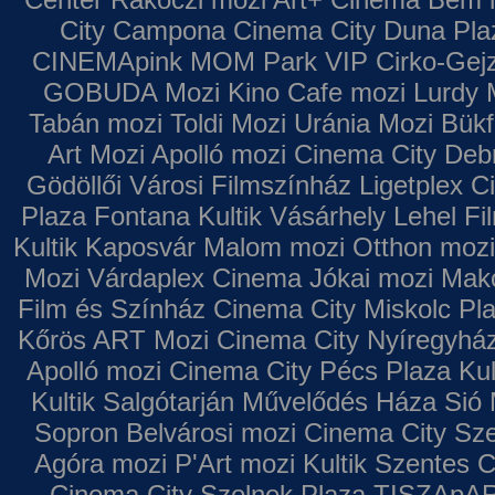
City Campona
Cinema City Duna Pla
CINEMApink MOM Park VIP
Cirko-Gejz
GOBUDA Mozi
Kino Cafe mozi
Lurdy 
Tabán mozi
Toldi Mozi
Uránia Mozi
Bükf
Art Mozi
Apolló mozi
Cinema City Deb
Gödöllői Városi Filmszínház
Ligetplex 
Plaza
Fontana
Kultik Vásárhely
Lehel Fi
Kultik Kaposvár
Malom mozi
Otthon mozi
Mozi
Várdaplex Cinema
Jókai mozi
Makó
Film és Színház
Cinema City Miskolc Pl
Kőrös ART Mozi
Cinema City Nyíregyhá
Apolló mozi
Cinema City Pécs Plaza
Kul
Kultik Salgótarján
Művelődés Háza
Sió 
Sopron
Belvárosi mozi
Cinema City Sz
Agóra mozi
P'Art mozi
Kultik Szentes
C
Cinema City Szolnok Plaza
TISZApAR