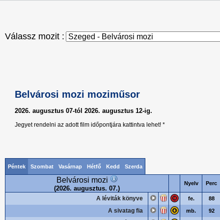
Válassz mozit :
Belvárosi mozi moziműsor
2026. augusztus 07-tól 2026. augusztus 12-ig.
Jegyet rendelni az adott film időpontjára kattintva lehet! *
Péntek
Szombat
Vasárnap
Hétfő
Kedd
Szerda
Belvárosi mozi
Nyelv
Perc
(2026. augusztus. 07.)
A léviták könyve
fe.
88
A sivatag fia
mb.
92