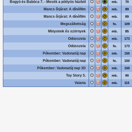
Bogyó és Babóca 7. - Mesék a pöttyös házból
mb.
70
Mancs őrjárat: A dínófilm
mb.
89
Mancs őrjárat: A dínófilm
mb.
89
Megszállottság
fe.
109
Minyonok és szörnyek
mb.
85
Odüsszeia
mb.
173
Odüsszeia
fe.
173
Pókember: Vadonatúj nap
mb.
150
Pókember: Vadonatúj nap
fe.
150
Pókember: Vadonatúj nap 3D
mb.
150
Toy Story 5.
mb.
90
Vaiana
mb.
115