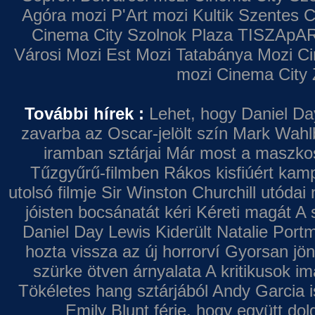
Agóra mozi
P'Art mozi
Kultik Szentes
C
Cinema City Szolnok Plaza
TISZApAR
Városi Mozi
Est Mozi
Tatabánya Mozi
Ci
mozi
Cinema City 
További hírek :
Lehet, hogy Daniel Da
zavarba az Oscar-jelölt szín
Mark Wahl
iramban sztárjai
Már most a maszkos 
Tűzgyűrű-filmben
Rákos kisfiúért kamp
utolsó filmje
Sir Winston Churchill utódai 
jóisten bocsánatát kéri
Kéreti magát A s
Daniel Day Lewis
Kiderült Natalie Port
hozta vissza az új horrorví
Gyorsan jön
szürke ötven árnyalata
A kritikusok im
Tökéletes hang sztárjából
Andy Garcia i
Emily Blunt férje, hogy együtt do