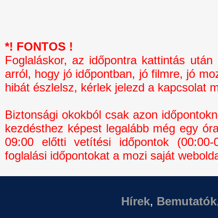
*! FONTOS !
Foglaláskor, az időpontra kattintás 
arról, hogy jó időpontban, jó filmre, jó mo
hibát észlelsz, kérlek jelezd a kapcsolat 
Biztonsági okokból csak azon időpontokná
kezdésthez képest legalább még egy óra 
09:00 előtti vetítési időpontok (00:0
foglalási időpontokat a mozi saját webolda
Hírek
,
Bemutatók