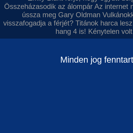
Összeházasodik az álompár
Az internet 
ússza meg Gary Oldman
Vulkánokk
visszafogadja a férjét?
Titánok harca les
hang 4 is!
Kénytelen volt
Minden jog fenntar