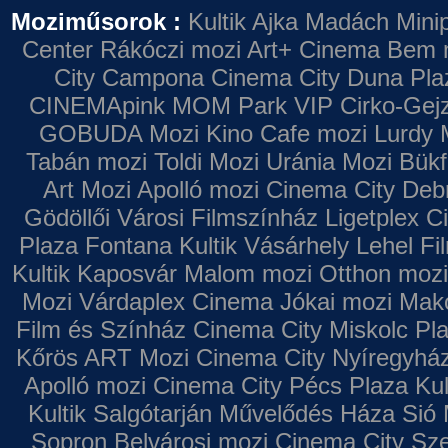
Moziműsorok :
Kultik Ajka
Madách Minip
Center
Rákóczi mozi
Art+ Cinema
Bem 
City Campona
Cinema City Duna Pla
CINEMApink MOM Park VIP
Cirko-Gejz
GOBUDA Mozi
Kino Cafe mozi
Lurdy 
Tabán mozi
Toldi Mozi
Uránia Mozi
Bükf
Art Mozi
Apolló mozi
Cinema City Deb
Gödöllői Városi Filmszínház
Ligetplex 
Plaza
Fontana
Kultik Vásárhely
Lehel Fi
Kultik Kaposvár
Malom mozi
Otthon mozi
Mozi
Várdaplex Cinema
Jókai mozi
Makó
Film és Színház
Cinema City Miskolc Pl
Kőrös ART Mozi
Cinema City Nyíregyhá
Apolló mozi
Cinema City Pécs Plaza
Kul
Kultik Salgótarján
Művelődés Háza
Sió 
Sopron
Belvárosi mozi
Cinema City Sz