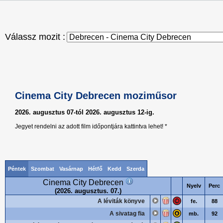
Válassz mozit :
Cinema City Debrecen moziműsor
2026. augusztus 07-tól 2026. augusztus 12-ig.
Jegyet rendelni az adott film időpontjára kattintva lehet! *
Péntek
Szombat
Vasárnap
Hétfő
Kedd
Szerda
Cinema City Debrecen
Nyelv
Perc
(2026. augusztus. 07.)
A léviták könyve
fe.
88
A sivatag fia
mb.
92