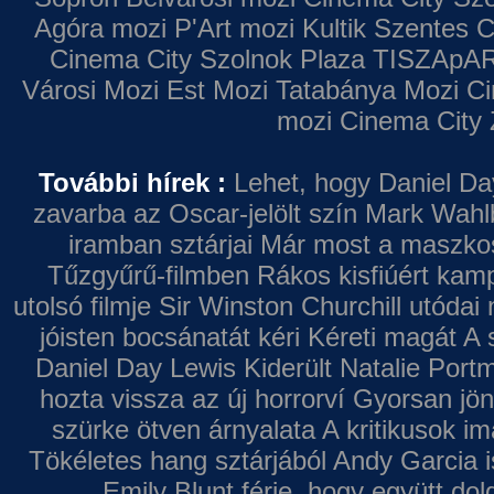
Agóra mozi
P'Art mozi
Kultik Szentes
C
Cinema City Szolnok Plaza
TISZApAR
Városi Mozi
Est Mozi
Tatabánya Mozi
Ci
mozi
Cinema City 
További hírek :
Lehet, hogy Daniel Da
zavarba az Oscar-jelölt szín
Mark Wahl
iramban sztárjai
Már most a maszkos 
Tűzgyűrű-filmben
Rákos kisfiúért kamp
utolsó filmje
Sir Winston Churchill utódai 
jóisten bocsánatát kéri
Kéreti magát A s
Daniel Day Lewis
Kiderült Natalie Port
hozta vissza az új horrorví
Gyorsan jön
szürke ötven árnyalata
A kritikusok im
Tökéletes hang sztárjából
Andy Garcia i
Emily Blunt férje, hogy együtt do