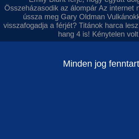
Összeházasodik az álompár
Az internet 
ússza meg Gary Oldman
Vulkánokk
visszafogadja a férjét?
Titánok harca les
hang 4 is!
Kénytelen volt
Minden jog fenntar