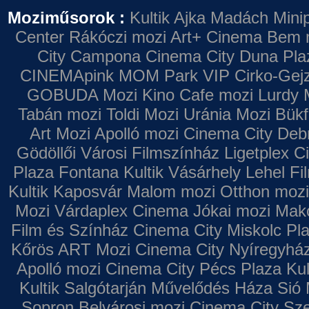
Moziműsorok :
Kultik Ajka
Madách Minip
Center
Rákóczi mozi
Art+ Cinema
Bem 
City Campona
Cinema City Duna Pla
CINEMApink MOM Park VIP
Cirko-Gejz
GOBUDA Mozi
Kino Cafe mozi
Lurdy 
Tabán mozi
Toldi Mozi
Uránia Mozi
Bükf
Art Mozi
Apolló mozi
Cinema City Deb
Gödöllői Városi Filmszínház
Ligetplex 
Plaza
Fontana
Kultik Vásárhely
Lehel Fi
Kultik Kaposvár
Malom mozi
Otthon mozi
Mozi
Várdaplex Cinema
Jókai mozi
Makó
Film és Színház
Cinema City Miskolc Pl
Kőrös ART Mozi
Cinema City Nyíregyhá
Apolló mozi
Cinema City Pécs Plaza
Kul
Kultik Salgótarján
Művelődés Háza
Sió 
Sopron
Belvárosi mozi
Cinema City Sz