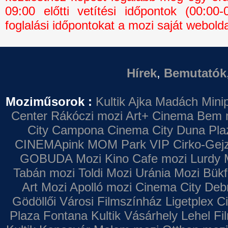
09:00 előtti vetítési időpontok (00:0
foglalási időpontokat a mozi saját webolda
Hírek
,
Bemutatók
Moziműsorok :
Kultik Ajka
Madách Minip
Center
Rákóczi mozi
Art+ Cinema
Bem 
City Campona
Cinema City Duna Pla
CINEMApink MOM Park VIP
Cirko-Gejz
GOBUDA Mozi
Kino Cafe mozi
Lurdy 
Tabán mozi
Toldi Mozi
Uránia Mozi
Bükf
Art Mozi
Apolló mozi
Cinema City Deb
Gödöllői Városi Filmszínház
Ligetplex 
Plaza
Fontana
Kultik Vásárhely
Lehel Fi