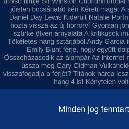
utolsó filmje
Sir Winston Churchill utódai 
jóisten bocsánatát kéri
Kéreti magát A s
Daniel Day Lewis
Kiderült Natalie Port
hozta vissza az új horrorví
Gyorsan jön
szürke ötven árnyalata
A kritikusok im
Tökéletes hang sztárjából
Andy Garcia i
Emily Blunt férje, hogy együtt do
Összeházasodik az álompár
Az internet 
ússza meg Gary Oldman
Vulkánokk
visszafogadja a férjét?
Titánok harca les
hang 4 is!
Kénytelen volt
Minden jog fenntar