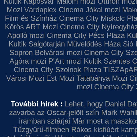
Kultik Kaposvár
Malom mozi
Otthon mozi
Mozi
Várdaplex Cinema
Jókai mozi
Makó
Film és Színház
Cinema City Miskolc Pl
Kőrös ART Mozi
Cinema City Nyíregyhá
Apolló mozi
Cinema City Pécs Plaza
Kul
Kultik Salgótarján
Művelődés Háza
Sió 
Sopron
Belvárosi mozi
Cinema City Sz
Agóra mozi
P'Art mozi
Kultik Szentes
C
Cinema City Szolnok Plaza
TISZApAR
Városi Mozi
Est Mozi
Tatabánya Mozi
Ci
mozi
Cinema City 
További hírek :
Lehet, hogy Daniel Da
zavarba az Oscar-jelölt szín
Mark Wahl
iramban sztárjai
Már most a maszkos 
Tűzgyűrű-filmben
Rákos kisfiúért kamp