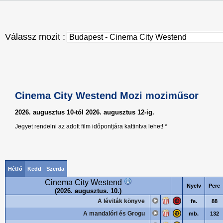
Válassz mozit :
Cinema City Westend Mozi moziműsor
2026. augusztus 10-tól 2026. augusztus 12-ig.
Jegyet rendelni az adott film időpontjára kattintva lehet! *
Hétfő
Kedd
Szerda
Cinema City Westend
Nyelv
Perc
(2026. augusztus. 10.)
A léviták könyve
fe.
88
A mandalóri és Grogu
mb.
132