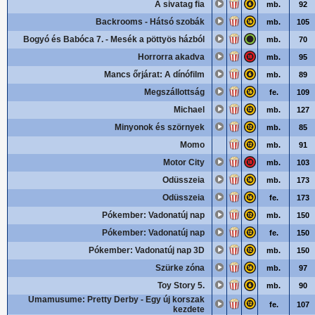
A sivatag fia
mb.
92
Backrooms - Hátsó szobák
mb.
105
Bogyó és Babóca 7. - Mesék a pöttyös házból
mb.
70
Horrorra akadva
mb.
95
Mancs őrjárat: A dínófilm
mb.
89
Megszállottság
fe.
109
Michael
mb.
127
Minyonok és szörnyek
mb.
85
Momo
mb.
91
Motor City
mb.
103
Odüsszeia
mb.
173
Odüsszeia
fe.
173
Pókember: Vadonatúj nap
mb.
150
Pókember: Vadonatúj nap
fe.
150
Pókember: Vadonatúj nap 3D
mb.
150
Szürke zóna
mb.
97
Toy Story 5.
mb.
90
Umamusume: Pretty Derby - Egy új korszak
fe.
107
kezdete