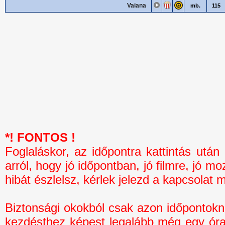
Vaiana
mb.
115
*! FONTOS !
Foglaláskor, az időpontra kattintás 
arról, hogy jó időpontban, jó filmre, jó mo
hibát észlelsz, kérlek jelezd a kapcsolat 
Biztonsági okokból csak azon időpontokná
kezdésthez képest legalább még egy óra 