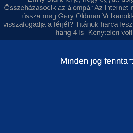
Összeházasodik az álompár
Az internet 
ússza meg Gary Oldman
Vulkánokk
visszafogadja a férjét?
Titánok harca les
hang 4 is!
Kénytelen volt
Minden jog fenntar