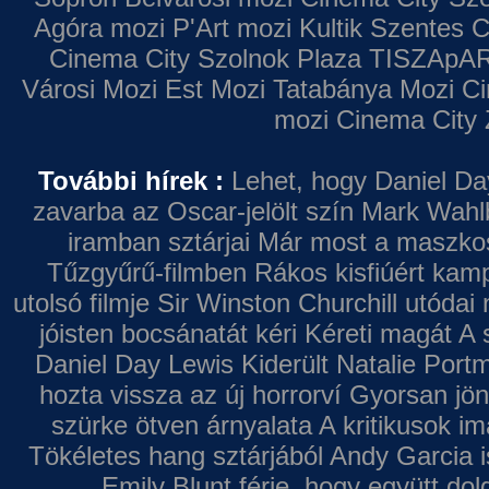
Agóra mozi
P'Art mozi
Kultik Szentes
C
Cinema City Szolnok Plaza
TISZApAR
Városi Mozi
Est Mozi
Tatabánya Mozi
Ci
mozi
Cinema City 
További hírek :
Lehet, hogy Daniel Da
zavarba az Oscar-jelölt szín
Mark Wahl
iramban sztárjai
Már most a maszkos 
Tűzgyűrű-filmben
Rákos kisfiúért kamp
utolsó filmje
Sir Winston Churchill utódai 
jóisten bocsánatát kéri
Kéreti magát A s
Daniel Day Lewis
Kiderült Natalie Port
hozta vissza az új horrorví
Gyorsan jön
szürke ötven árnyalata
A kritikusok im
Tökéletes hang sztárjából
Andy Garcia i
Emily Blunt férje, hogy együtt do