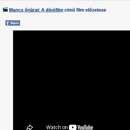
Mancs őrjárat: A dínófilm
című film előzetese