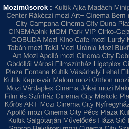
Moziműsorok :
Kultik Ajka
Madách Minip
Center
Rákóczi mozi
Art+ Cinema
Bem 
City Campona
Cinema City Duna Pla
CINEMApink MOM Park VIP
Cirko-Gejz
GOBUDA Mozi
Kino Cafe mozi
Lurdy 
Tabán mozi
Toldi Mozi
Uránia Mozi
Bükf
Art Mozi
Apolló mozi
Cinema City Deb
Gödöllői Városi Filmszínház
Ligetplex 
Plaza
Fontana
Kultik Vásárhely
Lehel Fi
Kultik Kaposvár
Malom mozi
Otthon mozi
Mozi
Várdaplex Cinema
Jókai mozi
Makó
Film és Színház
Cinema City Miskolc Pl
Kőrös ART Mozi
Cinema City Nyíregyhá
Apolló mozi
Cinema City Pécs Plaza
Kul
Kultik Salgótarján
Művelődés Háza
Sió 
Sopron
Belvárosi mozi
Cinema City Sz