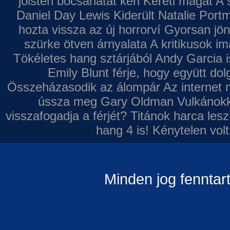
jóisten bocsánatát kéri
Kéreti magát A s
Daniel Day Lewis
Kiderült Natalie Port
hozta vissza az új horrorví
Gyorsan jön
szürke ötven árnyalata
A kritikusok im
Tökéletes hang sztárjából
Andy Garcia i
Emily Blunt férje, hogy együtt do
Összeházasodik az álompár
Az internet 
ússza meg Gary Oldman
Vulkánokk
visszafogadja a férjét?
Titánok harca les
hang 4 is!
Kénytelen volt
Minden jog fenntar