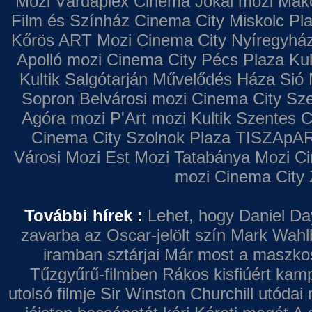
Mozi
Várdaplex Cinema
Jókai mozi
Makó
Film és Színház
Cinema City Miskolc Pl
Kőrös ART Mozi
Cinema City Nyíregyhá
Apolló mozi
Cinema City Pécs Plaza
Kul
Kultik Salgótarján
Művelődés Háza
Sió 
Sopron
Belvárosi mozi
Cinema City Sz
Agóra mozi
P'Art mozi
Kultik Szentes
C
Cinema City Szolnok Plaza
TISZApAR
Városi Mozi
Est Mozi
Tatabánya Mozi
Ci
mozi
Cinema City 
További hírek :
Lehet, hogy Daniel Da
zavarba az Oscar-jelölt szín
Mark Wahl
iramban sztárjai
Már most a maszkos 
Tűzgyűrű-filmben
Rákos kisfiúért kamp
utolsó filmje
Sir Winston Churchill utódai 