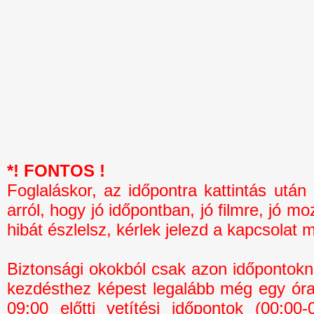
*! FONTOS !
Foglaláskor, az időpontra kattintás 
arról, hogy jó időpontban, jó filmre, jó mo
hibát észlelsz, kérlek jelezd a kapcsolat 
Biztonsági okokból csak azon időpontokná
kezdésthez képest legalább még egy óra 
09:00 előtti vetítési időpontok (00:0