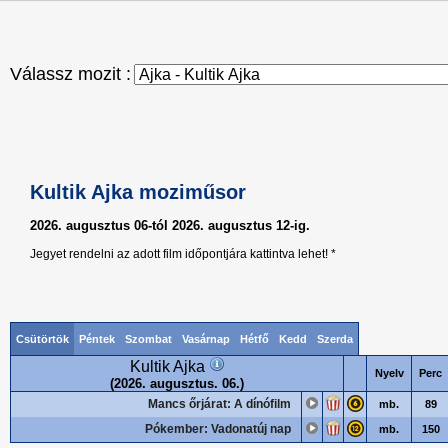
Válassz mozit :
Kultik Ajka moziműsor
2026. augusztus 06-tól 2026. augusztus 12-ig.
Jegyet rendelni az adott film időpontjára kattintva lehet! *
Csütörtök
Péntek
Szombat
Vasárnap
Hétfő
Kedd
Szerda
Kultik Ajka
Nyelv
Perc
(2026. augusztus. 06.)
Mancs őrjárat: A dínófilm
mb.
89
Pókember: Vadonatúj nap
mb.
150