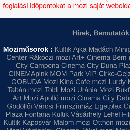
foglalási időpontokat a mozi saját webolda
Hírek
,
Bemutatók
Moziműsorok :
Kultik Ajka
Madách Minip
Center
Rákóczi mozi
Art+ Cinema
Bem 
City Campona
Cinema City Duna Pla
CINEMApink MOM Park VIP
Cirko-Gejz
GOBUDA Mozi
Kino Cafe mozi
Lurdy 
Tabán mozi
Toldi Mozi
Uránia Mozi
Bükf
Art Mozi
Apolló mozi
Cinema City Deb
Gödöllői Városi Filmszínház
Ligetplex 
Plaza
Fontana
Kultik Vásárhely
Lehel Fi
Kultik Kaposvár
Malom mozi
Otthon mozi