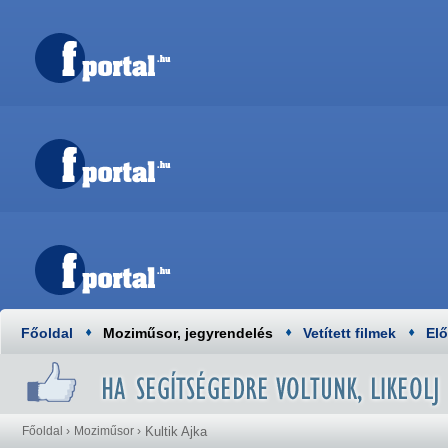
Főoldal
Moziműsor, jegyrendelés
Vetített filmek
El
Főoldal
›
Moziműsor
›
Kultik Ajka