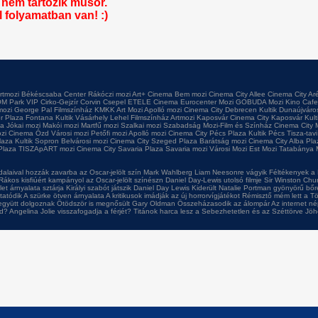
nem tartozik műsor.
l folyamatban van! :)
rtmozi
Békéscsaba Center
Rákóczi mozi
Art+ Cinema
Bem mozi
Cinema City Allee
Cinema City Ar
M Park VIP
Cirko-Gejzír
Corvin
Csepel
ETELE Cinema
Eurocenter Mozi
GOBUDA Mozi
Kino Cafe
mozi
George Pal Filmszínház
KMKK Art Mozi
Apolló mozi
Cinema City Debrecen
Kultik Dunaújváro
r Plaza
Fontana
Kultik Vásárhely
Lehel Filmszínház
Artmozi Kaposvár
Cinema City Kaposvár
Kul
ma
Jókai mozi
Makói mozi
Martfű mozi
Szalkai mozi
Szabadság Mozi-Film és Színház
Cinema City 
zi
Cinema Ózd
Városi mozi
Petőfi mozi
Apolló mozi
Cinema City Pécs Plaza
Kultik Pécs
Tisza-tav
laza
Kultik Sopron
Belvárosi mozi
Cinema City Szeged Plaza
Barátság mozi
Cinema City Alba Pla
Plaza
TISZApART mozi
Cinema City Savaria Plaza
Savaria mozi
Városi Mozi
Est Mozi
Tatabánya 
dalaival hozzák zavarba az Oscar-jelölt szín
Mark Wahlberg Liam Neesonre vágyik
Féltékenyek a 
Rákos kisfiúért kampányol az Oscar-jelölt színészn
Daniel Day-Lewis utolsó filmje
Sir Winston Chur
let árnyalata sztárja
Királyi szabót játszik Daniel Day Lewis
Kiderült Natalie Portman gyönyörű bőr
tatódik A szürke ötven árnyalata
A kritikusok imádják az új horrorvígjátékot
Rémisztő mém lett a Tö
együtt dolgoznak
Ötödször is megnősült Gary Oldman
Összeházasodik az álompár
Az internet né
ld?
Angelina Jolie visszafogadja a férjét?
Titánok harca lesz a Sebezhetetlen és az Széttörve
Jöh