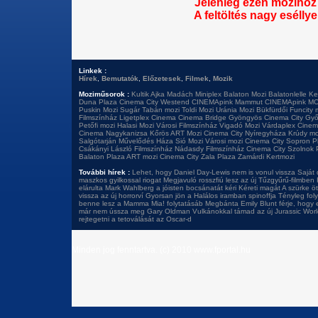
Jelenleg ezen mozihoz 
A feltöltés nagy eséllye
Linkek :
Hírek
,
Bemutatók
,
Előzetesek
,
Filmek
,
Mozik
Moziműsorok :
Kultik Ajka
Madách Miniplex
Balaton Mozi
Balatonlelle Ke
Duna Plaza
Cinema City Westend
CINEMApink Mammut
CINEMApink MO
Puskin Mozi
Sugár
Tabán mozi
Toldi Mozi
Uránia Mozi
Bükfürdői Funcity 
Filmszínház
Ligetplex Cinema
Cinema Bridge Gyöngyös
Cinema City Győ
Petőfi mozi
Halasi Mozi
Városi Filmszínház
Vigadó Mozi
Várdaplex Cine
Cinema Nagykanizsa
Kőrös ART Mozi
Cinema City Nyíregyháza
Krúdy mo
Salgótarján
Művelődés Háza
Sió Mozi
Városi mozi
Cinema City Sopron P
Csákányi László Filmszínház
Nádasdy Filmszínház
Cinema City Szolnok 
Balaton Plaza
ART mozi
Cinema City Zala Plaza
Zamárdi Kertmozi
További hírek :
Lehet, hogy Daniel Day-Lewis nem is vonul vissza
Saját 
maszkos gyilkossal riogat
Megjavuló rosszfiú lesz az új Tűzgyűrű-filmben
elárulta
Mark Wahlberg a jóisten bocsánatát kéri
Kéreti magát A szürke öt
vissza az új horrorví
Gyorsan jön a Halálos iramban spinoffja
Tényleg foly
benne lesz a Mamma Mia! folytatásáb
Megbánta Emily Blunt férje, hogy 
már nem ússza meg Gary Oldman
Vulkánokkal támad az új Jurassic Wor
rejtegetni a tetoválását az Oscar-d
Minden jog fenntartva. (c) 2010 www.fportal.hu