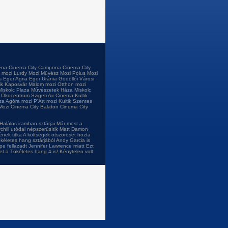
éna
Cinema City Campona
Cinema City
 mozi
Lurdy Mozi
Művész Mozi
Pólus Mozi
s
Eger Agria
Eger Uránia
Gödöllői Városi
tik Kaposvár
Malom mozi
Otthon mozi
Miskolc Plaza
Művészetek Háza Miskolc
i Ökocentrum
Szigeti Air Cinema
Kultik
za
Agóra mozi
P'Art mozi
Kultik Szentes
Mozi
Cinema City Balaton
Cinema City
Halálos iramban sztárjai
Már most a
chill utódai népszerűsítik
Matt Damon
ének titka
A költségek ötszörösét hozta
kéletes hang sztárjából
Andy Garcia is
pe fellázadt Jennifer Lawrence miatt
Ezt
et a Tökéletes hang 4 is!
Kénytelen volt