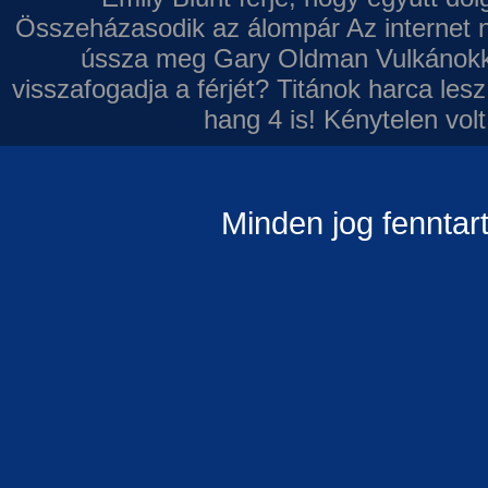
Összeházasodik az álompár
Az internet 
ússza meg Gary Oldman
Vulkánokk
visszafogadja a férjét?
Titánok harca les
hang 4 is!
Kénytelen volt
Minden jog fenntar