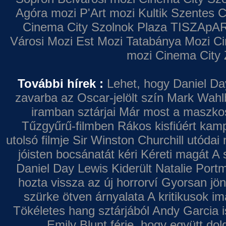
Agóra mozi
P'Art mozi
Kultik Szentes
C
Cinema City Szolnok Plaza
TISZApAR
Városi Mozi
Est Mozi
Tatabánya Mozi
Ci
mozi
Cinema City 
További hírek :
Lehet, hogy Daniel Da
zavarba az Oscar-jelölt szín
Mark Wahl
iramban sztárjai
Már most a maszkos 
Tűzgyűrű-filmben
Rákos kisfiúért kamp
utolsó filmje
Sir Winston Churchill utódai 
jóisten bocsánatát kéri
Kéreti magát A s
Daniel Day Lewis
Kiderült Natalie Port
hozta vissza az új horrorví
Gyorsan jön
szürke ötven árnyalata
A kritikusok im
Tökéletes hang sztárjából
Andy Garcia i
Emily Blunt férje, hogy együtt do