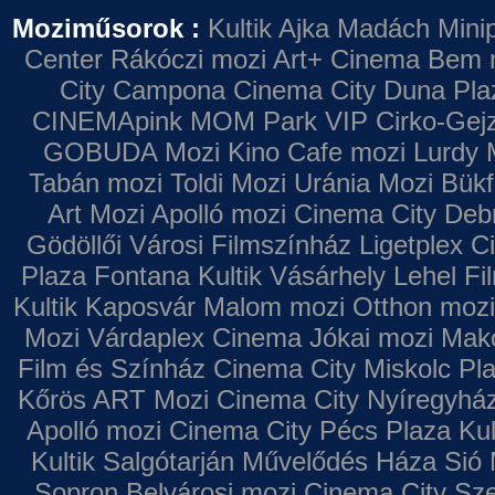
Moziműsorok :
Kultik Ajka
Madách Minip
Center
Rákóczi mozi
Art+ Cinema
Bem 
City Campona
Cinema City Duna Pla
CINEMApink MOM Park VIP
Cirko-Gejz
GOBUDA Mozi
Kino Cafe mozi
Lurdy 
Tabán mozi
Toldi Mozi
Uránia Mozi
Bükf
Art Mozi
Apolló mozi
Cinema City Deb
Gödöllői Városi Filmszínház
Ligetplex 
Plaza
Fontana
Kultik Vásárhely
Lehel Fi
Kultik Kaposvár
Malom mozi
Otthon mozi
Mozi
Várdaplex Cinema
Jókai mozi
Makó
Film és Színház
Cinema City Miskolc Pl
Kőrös ART Mozi
Cinema City Nyíregyhá
Apolló mozi
Cinema City Pécs Plaza
Kul
Kultik Salgótarján
Művelődés Háza
Sió 
Sopron
Belvárosi mozi
Cinema City Sz