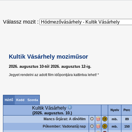
Válassz mozit :
Kultik Vásárhely moziműsor
2026. augusztus 10-tól 2026. augusztus 12-ig.
Jegyet rendelni az adott film időpontjára kattintva lehet! *
Hétfő
Kedd
Szerda
Kultik Vásárhely
Nyelv
Perc
(2026. augusztus. 10.)
Mancs őrjárat: A dínófilm
mb.
89
Pókember: Vadonatúj nap
mb.
150