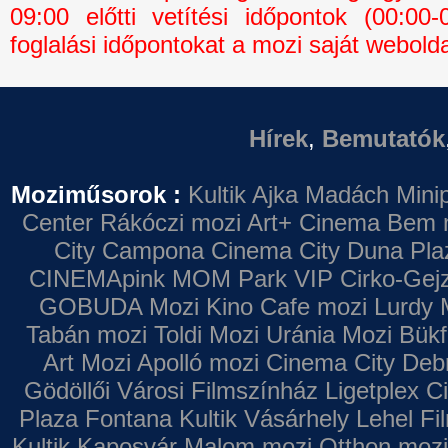
09:00 előtti vetítési időpontok (00:0
foglalási időpontokat a mozi saját webolda
Hírek
,
Bemutatók
Moziműsorok :
Kultik Ajka
Madách Minip
Center
Rákóczi mozi
Art+ Cinema
Bem 
City Campona
Cinema City Duna Pla
CINEMApink MOM Park VIP
Cirko-Gejz
GOBUDA Mozi
Kino Cafe mozi
Lurdy 
Tabán mozi
Toldi Mozi
Uránia Mozi
Bükf
Art Mozi
Apolló mozi
Cinema City Deb
Gödöllői Városi Filmszínház
Ligetplex 
Plaza
Fontana
Kultik Vásárhely
Lehel Fi
Kultik Kaposvár
Malom mozi
Otthon mozi