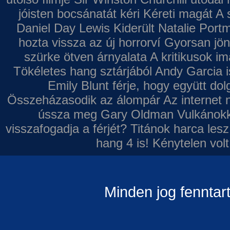
jóisten bocsánatát kéri
Kéreti magát A s
Daniel Day Lewis
Kiderült Natalie Port
hozta vissza az új horrorví
Gyorsan jön
szürke ötven árnyalata
A kritikusok im
Tökéletes hang sztárjából
Andy Garcia i
Emily Blunt férje, hogy együtt do
Összeházasodik az álompár
Az internet 
ússza meg Gary Oldman
Vulkánokk
visszafogadja a férjét?
Titánok harca les
hang 4 is!
Kénytelen volt
Minden jog fenntar