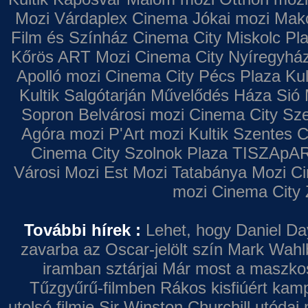
Mozi
Várdaplex Cinema
Jókai mozi
Makó
Film és Színház
Cinema City Miskolc Pl
Kőrös ART Mozi
Cinema City Nyíregyhá
Apolló mozi
Cinema City Pécs Plaza
Kul
Kultik Salgótarján
Művelődés Háza
Sió 
Sopron
Belvárosi mozi
Cinema City Sz
Agóra mozi
P'Art mozi
Kultik Szentes
C
Cinema City Szolnok Plaza
TISZApAR
Városi Mozi
Est Mozi
Tatabánya Mozi
Ci
mozi
Cinema City 
További hírek :
Lehet, hogy Daniel Da
zavarba az Oscar-jelölt szín
Mark Wahl
iramban sztárjai
Már most a maszkos 
Tűzgyűrű-filmben
Rákos kisfiúért kamp
utolsó filmje
Sir Winston Churchill utódai 