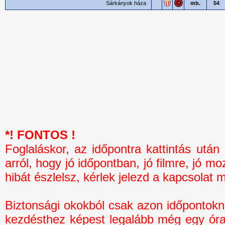
Sárkányok háza
mb.
54
*! FONTOS !
Foglaláskor, az időpontra kattintás 
arról, hogy jó időpontban, jó filmre, jó mo
hibát észlelsz, kérlek jelezd a kapcsolat 
Biztonsági okokból csak azon időpontokná
kezdésthez képest legalább még egy óra 