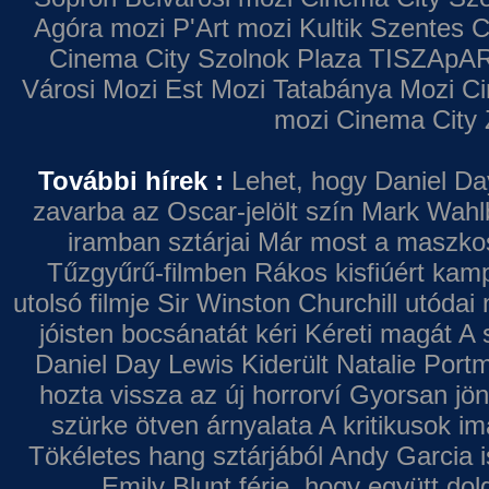
Agóra mozi
P'Art mozi
Kultik Szentes
C
Cinema City Szolnok Plaza
TISZApAR
Városi Mozi
Est Mozi
Tatabánya Mozi
Ci
mozi
Cinema City 
További hírek :
Lehet, hogy Daniel Da
zavarba az Oscar-jelölt szín
Mark Wahl
iramban sztárjai
Már most a maszkos 
Tűzgyűrű-filmben
Rákos kisfiúért kamp
utolsó filmje
Sir Winston Churchill utódai 
jóisten bocsánatát kéri
Kéreti magát A s
Daniel Day Lewis
Kiderült Natalie Port
hozta vissza az új horrorví
Gyorsan jön
szürke ötven árnyalata
A kritikusok im
Tökéletes hang sztárjából
Andy Garcia i
Emily Blunt férje, hogy együtt do