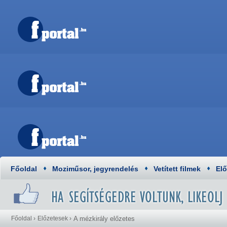
Főoldal
Moziműsor, jegyrendelés
Vetített filmek
El
Főoldal
›
Előzetesek
›
A mézkirály előzetes