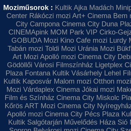
Moziműsorok :
Kultik Ajka
Madách Minip
Center
Rákóczi mozi
Art+ Cinema
Bem 
City Campona
Cinema City Duna Pla
CINEMApink MOM Park VIP
Cirko-Gejz
GOBUDA Mozi
Kino Cafe mozi
Lurdy 
Tabán mozi
Toldi Mozi
Uránia Mozi
Bükf
Art Mozi
Apolló mozi
Cinema City Deb
Gödöllői Városi Filmszínház
Ligetplex 
Plaza
Fontana
Kultik Vásárhely
Lehel Fi
Kultik Kaposvár
Malom mozi
Otthon mozi
Mozi
Várdaplex Cinema
Jókai mozi
Makó
Film és Színház
Cinema City Miskolc Pl
Kőrös ART Mozi
Cinema City Nyíregyhá
Apolló mozi
Cinema City Pécs Plaza
Kul
Kultik Salgótarján
Művelődés Háza
Sió 
Sopron
Belvárosi mozi
Cinema City Sz