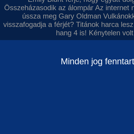
Összeházasodik az álompár
Az internet 
ússza meg Gary Oldman
Vulkánokk
visszafogadja a férjét?
Titánok harca les
hang 4 is!
Kénytelen volt
Minden jog fenntar