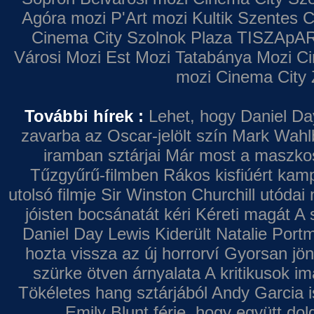
Agóra mozi
P'Art mozi
Kultik Szentes
C
Cinema City Szolnok Plaza
TISZApAR
Városi Mozi
Est Mozi
Tatabánya Mozi
Ci
mozi
Cinema City 
További hírek :
Lehet, hogy Daniel Da
zavarba az Oscar-jelölt szín
Mark Wahl
iramban sztárjai
Már most a maszkos 
Tűzgyűrű-filmben
Rákos kisfiúért kamp
utolsó filmje
Sir Winston Churchill utódai 
jóisten bocsánatát kéri
Kéreti magát A s
Daniel Day Lewis
Kiderült Natalie Port
hozta vissza az új horrorví
Gyorsan jön
szürke ötven árnyalata
A kritikusok im
Tökéletes hang sztárjából
Andy Garcia i
Emily Blunt férje, hogy együtt do