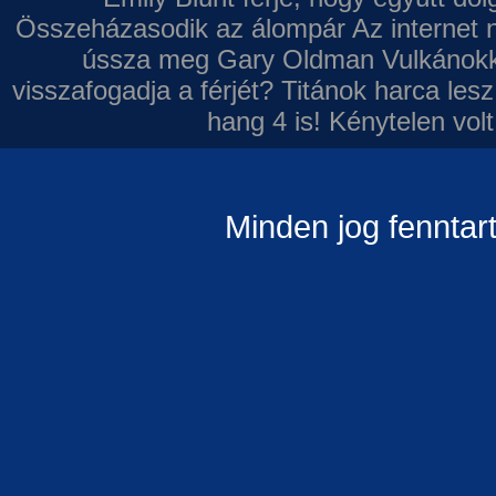
Összeházasodik az álompár
Az internet 
ússza meg Gary Oldman
Vulkánokk
visszafogadja a férjét?
Titánok harca les
hang 4 is!
Kénytelen volt
Minden jog fenntar