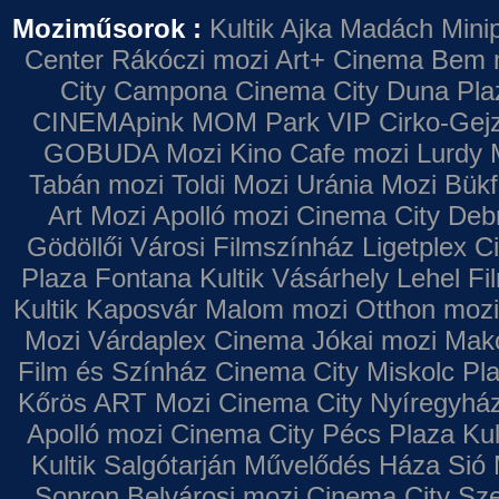
Moziműsorok :
Kultik Ajka
Madách Minip
Center
Rákóczi mozi
Art+ Cinema
Bem 
City Campona
Cinema City Duna Pla
CINEMApink MOM Park VIP
Cirko-Gejz
GOBUDA Mozi
Kino Cafe mozi
Lurdy 
Tabán mozi
Toldi Mozi
Uránia Mozi
Bükf
Art Mozi
Apolló mozi
Cinema City Deb
Gödöllői Városi Filmszínház
Ligetplex 
Plaza
Fontana
Kultik Vásárhely
Lehel Fi
Kultik Kaposvár
Malom mozi
Otthon mozi
Mozi
Várdaplex Cinema
Jókai mozi
Makó
Film és Színház
Cinema City Miskolc Pl
Kőrös ART Mozi
Cinema City Nyíregyhá
Apolló mozi
Cinema City Pécs Plaza
Kul
Kultik Salgótarján
Művelődés Háza
Sió 
Sopron
Belvárosi mozi
Cinema City Sz