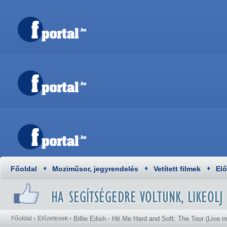
Főoldal
Moziműsor, jegyrendelés
Vetített filmek
El
Főoldal
›
Előzetesek
›
Billie Eilish - Hit Me Hard and Soft: The Tour (Live i