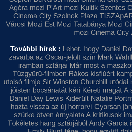
Agóra mozi
P'Art mozi
Kultik Szentes
C
Cinema City Szolnok Plaza
TISZApAR
Városi Mozi
Est Mozi
Tatabánya Mozi
Ci
mozi
Cinema City 
További hírek :
Lehet, hogy Daniel Da
zavarba az Oscar-jelölt szín
Mark Wahl
iramban sztárjai
Már most a maszkos 
Tűzgyűrű-filmben
Rákos kisfiúért kamp
utolsó filmje
Sir Winston Churchill utódai 
jóisten bocsánatát kéri
Kéreti magát A s
Daniel Day Lewis
Kiderült Natalie Port
hozta vissza az új horrorví
Gyorsan jön
szürke ötven árnyalata
A kritikusok im
Tökéletes hang sztárjából
Andy Garcia i
Emily Blunt férje, hogy együtt do