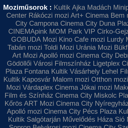
Moziműsorok :
Kultik Ajka
Madách Minip
Center
Rákóczi mozi
Art+ Cinema
Bem 
City Campona
Cinema City Duna Pla
CINEMApink MOM Park VIP
Cirko-Gejz
GOBUDA Mozi
Kino Cafe mozi
Lurdy 
Tabán mozi
Toldi Mozi
Uránia Mozi
Bükf
Art Mozi
Apolló mozi
Cinema City Deb
Gödöllői Városi Filmszínház
Ligetplex 
Plaza
Fontana
Kultik Vásárhely
Lehel Fi
Kultik Kaposvár
Malom mozi
Otthon mozi
Mozi
Várdaplex Cinema
Jókai mozi
Makó
Film és Színház
Cinema City Miskolc Pl
Kőrös ART Mozi
Cinema City Nyíregyhá
Apolló mozi
Cinema City Pécs Plaza
Kul
Kultik Salgótarján
Művelődés Háza
Sió 
Sopron
Belvárosi mozi
Cinema City Sz