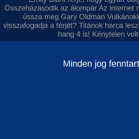
Összeházasodik az álompár
Az internet 
ússza meg Gary Oldman
Vulkánokk
visszafogadja a férjét?
Titánok harca les
hang 4 is!
Kénytelen volt
Minden jog fenntar