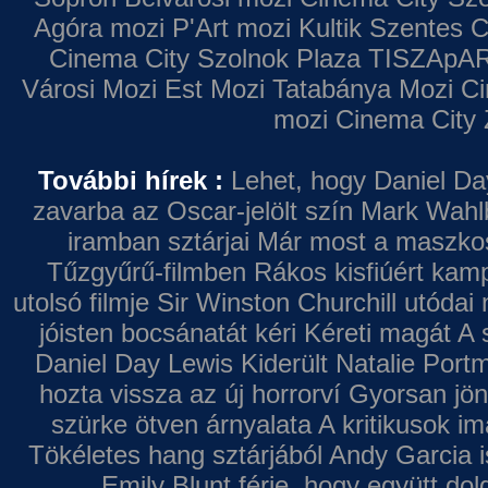
Agóra mozi
P'Art mozi
Kultik Szentes
C
Cinema City Szolnok Plaza
TISZApAR
Városi Mozi
Est Mozi
Tatabánya Mozi
Ci
mozi
Cinema City 
További hírek :
Lehet, hogy Daniel Da
zavarba az Oscar-jelölt szín
Mark Wahl
iramban sztárjai
Már most a maszkos 
Tűzgyűrű-filmben
Rákos kisfiúért kamp
utolsó filmje
Sir Winston Churchill utódai 
jóisten bocsánatát kéri
Kéreti magát A s
Daniel Day Lewis
Kiderült Natalie Port
hozta vissza az új horrorví
Gyorsan jön
szürke ötven árnyalata
A kritikusok im
Tökéletes hang sztárjából
Andy Garcia i
Emily Blunt férje, hogy együtt do