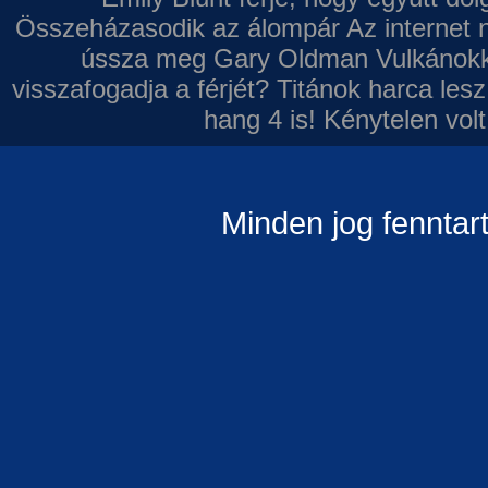
Összeházasodik az álompár
Az internet 
ússza meg Gary Oldman
Vulkánokk
visszafogadja a férjét?
Titánok harca les
hang 4 is!
Kénytelen volt
Minden jog fenntar