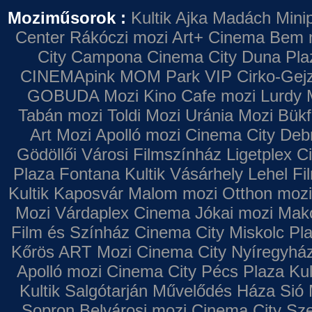
Moziműsorok :
Kultik Ajka
Madách Minip
Center
Rákóczi mozi
Art+ Cinema
Bem 
City Campona
Cinema City Duna Pla
CINEMApink MOM Park VIP
Cirko-Gejz
GOBUDA Mozi
Kino Cafe mozi
Lurdy 
Tabán mozi
Toldi Mozi
Uránia Mozi
Bükf
Art Mozi
Apolló mozi
Cinema City Deb
Gödöllői Városi Filmszínház
Ligetplex 
Plaza
Fontana
Kultik Vásárhely
Lehel Fi
Kultik Kaposvár
Malom mozi
Otthon mozi
Mozi
Várdaplex Cinema
Jókai mozi
Makó
Film és Színház
Cinema City Miskolc Pl
Kőrös ART Mozi
Cinema City Nyíregyhá
Apolló mozi
Cinema City Pécs Plaza
Kul
Kultik Salgótarján
Művelődés Háza
Sió 
Sopron
Belvárosi mozi
Cinema City Sz