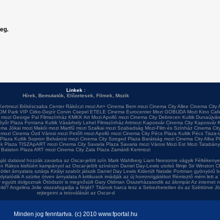
leg.
Linkek :
Hírek
,
Bemutatók
,
Előzetesek
,
Filmek
,
Mozik
Kertmozi
Békéscsaba Center
Rákóczi mozi
Art+ Cinema
Bem mozi
Cinema City Allee
Cinema City 
OM Park VIP
Cirko-Gejzír
Corvin
Csepel
ETELE Cinema
Eurocenter Mozi
GOBUDA Mozi
Kino Caf
 mozi
George Pal Filmszínház
KMKK Art Mozi
Apolló mozi
Cinema City Debrecen
Kultik Dunaújvár
Győr Plaza
Fontana
Kultik Vásárhely
Lehel Filmszínház
Artmozi Kaposvár
Cinema City Kaposvár
K
ema
Jókai mozi
Makói mozi
Martfű mozi
Szalkai mozi
Szabadság Mozi-Film és Színház
Cinema City
 mozi
Cinema Ózd
Városi mozi
Petőfi mozi
Apolló mozi
Cinema City Pécs Plaza
Kultik Pécs
Tisza-
 Plaza
Kultik Sopron
Belvárosi mozi
Cinema City Szeged Plaza
Barátság mozi
Cinema City Alba P
ok Plaza
TISZApART mozi
Cinema City Savaria Plaza
Savaria mozi
Városi Mozi
Est Mozi
Tatabány
Balaton Plaza
ART mozi
Cinema City Zala Plaza
Zamárdi Kertmozi
ját dalaival hozzák zavarba az Oscar-jelölt szín
Mark Wahlberg Liam Neesonre vágyik
Féltékenyek
en
Rákos kisfiúért kampányol az Oscar-jelölt színészn
Daniel Day-Lewis utolsó filmje
Sir Winston Ch
ötlet árnyalata sztárja
Királyi szabót játszik Daniel Day Lewis
Kiderült Natalie Portman gyönyörű b
olytatódik A szürke ötven árnyalata
A kritikusok imádják az új horrorvígjátékot
Rémisztő mém lett a 
y együtt dolgoznak
Ötödször is megnősült Gary Oldman
Összeházasodik az álompár
Az internet 
rld?
Angelina Jolie visszafogadja a férjét?
Titánok harca lesz a Sebezhetetlen és az Széttörve
Jö
rejtegetni a tetoválását az Oscar-d
Minden jog fenntartva. (c) 2010 www.fportal.hu