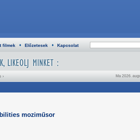
t filmek
Előzetesek
Kapcsolat
s
›
Ma 2026. augu
bilities moziműsor