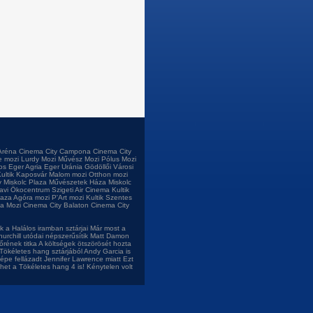
Aréna
Cinema City Campona
Cinema City
e mozi
Lurdy Mozi
Művész Mozi
Pólus Mozi
os
Eger Agria
Eger Uránia
Gödöllői Városi
ultik Kaposvár
Malom mozi
Otthon mozi
 Miskolc Plaza
Művészetek Háza Miskolc
tavi Ökocentrum
Szigeti Air Cinema
Kultik
laza
Agóra mozi
P'Art mozi
Kultik Szentes
a Mozi
Cinema City Balaton
Cinema City
 a Halálos iramban sztárjai
Már most a
urchill utódai népszerűsítik
Matt Damon
őrének titka
A költségek ötszörösét hozta
Tökéletes hang sztárjából
Andy Garcia is
népe fellázadt Jennifer Lawrence miatt
Ezt
het a Tökéletes hang 4 is!
Kénytelen volt