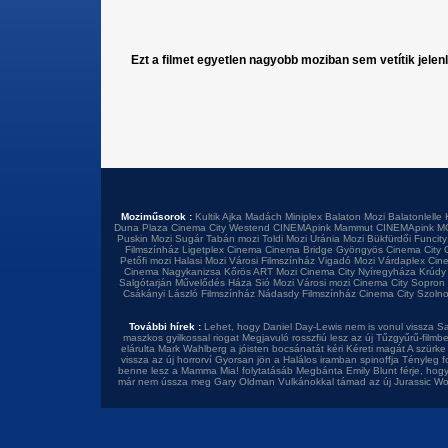
Ezt a filmet egyetlen nagyobb moziban sem vetítik jelen
Moziműsorok :
Kultik Ajka
Madách Miniplex
Balaton Mozi
Balatonlelle 
Duna Plaza
Cinema City Westend
CINEMApink Mammut
CINEMApink M
Puskin Mozi
Sugár
Tabán mozi
Toldi Mozi
Uránia Mozi
Bükfürdői Funcity
Filmszínház
Ligetplex Cinema
Cinema Bridge Gyöngyös
Cinema City 
Petőfi mozi
Halasi Mozi
Városi Filmszínház
Vigadó Mozi
Várdaplex Cin
Cinema Nagykanizsa
Kőrös ART Mozi
Cinema City Nyíregyháza
Krúdy
Salgótarján
Művelődés Háza
Sió Mozi
Városi mozi
Cinema City Sopron
Csákányi László Filmszínház
Nádasdy Filmszínház
Cinema City Szoln
További hírek :
Lehet, hogy Daniel Day-Lewis nem is vonul vissza
Sa
maszkos gyilkossal riogat
Megjavuló rosszfiú lesz az új Tűzgyűrű-filmb
elárulta
Mark Wahlberg a jóisten bocsánatát kéri
Kéreti magát A szürke 
vissza az új horrorví
Gyorsan jön a Halálos iramban spinoffja
Tényleg f
benne lesz a Mamma Mia! folytatásáb
Megbánta Emily Blunt férje, hog
már nem ússza meg Gary Oldman
Vulkánokkal támad az új Jurassic Wo