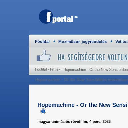
Főoldal
Moziműsor, jegyrendelés
Vetítet
Főoldal
›
Filmek
›
Hopemachine - Or the New Sensibilitie
Hopemachine - Or the New Sensibilities moziműsor
Hopemachine - Or the New Sensi
magyar animációs rövidfilm, 4 perc, 2026