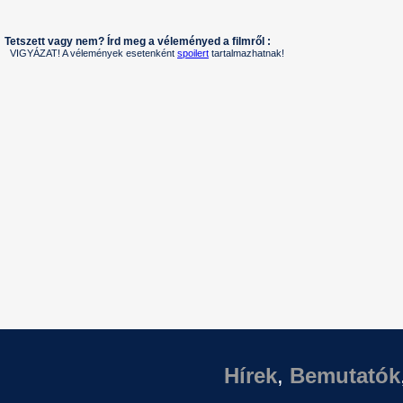
Tetszett vagy nem? Írd meg a véleményed a filmről :
VIGYÁZAT! A vélemények esetenként
spoilert
tartalmazhatnak!
Hírek
,
Bemutatók