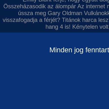
Összeházasodik az álompár
Az internet 
ússza meg Gary Oldman
Vulkánokk
visszafogadja a férjét?
Titánok harca les
hang 4 is!
Kénytelen volt
Minden jog fenntar