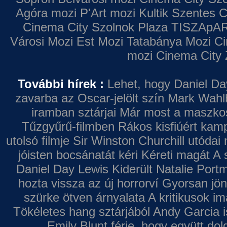
Agóra mozi
P'Art mozi
Kultik Szentes
C
Cinema City Szolnok Plaza
TISZApAR
Városi Mozi
Est Mozi
Tatabánya Mozi
Ci
mozi
Cinema City 
További hírek :
Lehet, hogy Daniel Da
zavarba az Oscar-jelölt szín
Mark Wahl
iramban sztárjai
Már most a maszkos 
Tűzgyűrű-filmben
Rákos kisfiúért kamp
utolsó filmje
Sir Winston Churchill utódai 
jóisten bocsánatát kéri
Kéreti magát A s
Daniel Day Lewis
Kiderült Natalie Port
hozta vissza az új horrorví
Gyorsan jön
szürke ötven árnyalata
A kritikusok im
Tökéletes hang sztárjából
Andy Garcia i
Emily Blunt férje, hogy együtt do