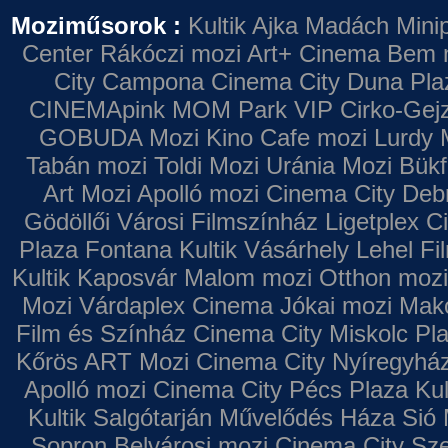
Moziműsorok :
Kultik Ajka
Madách Minip
Center
Rákóczi mozi
Art+ Cinema
Bem 
City Campona
Cinema City Duna Pla
CINEMApink MOM Park VIP
Cirko-Gejz
GOBUDA Mozi
Kino Cafe mozi
Lurdy 
Tabán mozi
Toldi Mozi
Uránia Mozi
Bükf
Art Mozi
Apolló mozi
Cinema City Deb
Gödöllői Városi Filmszínház
Ligetplex 
Plaza
Fontana
Kultik Vásárhely
Lehel Fi
Kultik Kaposvár
Malom mozi
Otthon mozi
Mozi
Várdaplex Cinema
Jókai mozi
Makó
Film és Színház
Cinema City Miskolc Pl
Kőrös ART Mozi
Cinema City Nyíregyhá
Apolló mozi
Cinema City Pécs Plaza
Kul
Kultik Salgótarján
Művelődés Háza
Sió 
Sopron
Belvárosi mozi
Cinema City Sz