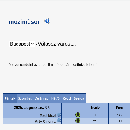
moziműsor
Válassz várost...
-
Jegyet rendelni az adott film időpontjára kattintva lehet! *
Péntek
Szombat
Vasárnap
Hétfő
Kedd
Szerda
2026. augusztus. 07.
Nyelv
Perc
mb.
147
Toldi Mozi
fe.
147
Art+ Cinema