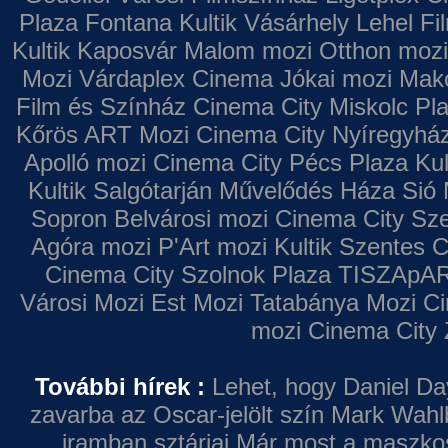
Plaza
Fontana
Kultik Vásárhely
Lehel Fi
Kultik Kaposvár
Malom mozi
Otthon mozi
Mozi
Várdaplex Cinema
Jókai mozi
Makó
Film és Színház
Cinema City Miskolc Pl
Kőrös ART Mozi
Cinema City Nyíregyhá
Apolló mozi
Cinema City Pécs Plaza
Kul
Kultik Salgótarján
Művelődés Háza
Sió 
Sopron
Belvárosi mozi
Cinema City Sz
Agóra mozi
P'Art mozi
Kultik Szentes
C
Cinema City Szolnok Plaza
TISZApAR
Városi Mozi
Est Mozi
Tatabánya Mozi
Ci
mozi
Cinema City 
További hírek :
Lehet, hogy Daniel Da
zavarba az Oscar-jelölt szín
Mark Wahl
iramban sztárjai
Már most a maszkos 