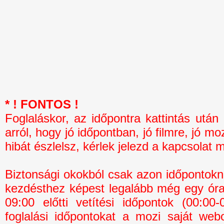
* ! FONTOS !
Foglaláskor, az időpontra kattintás 
arról, hogy jó időpontban, jó filmre, jó mo
hibát észlelsz, kérlek jelezd a kapcsolat 
Biztonsági okokból csak azon időpontokná
kezdésthez képest legalább még egy óra 
09:00 előtti vetítési időpontok (00:0
foglalási időpontokat a mozi saját webo