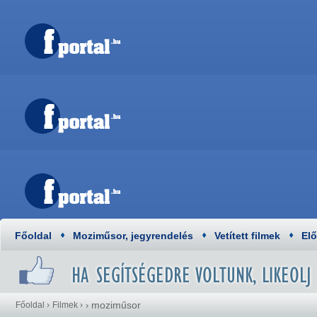
Főoldal
Moziműsor, jegyrendelés
Vetített filmek
El
moziműsor
Főoldal
›
Filmek
›
›