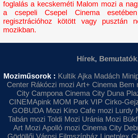
foglalás a kecskeméti Malom mozi a na
a csepeli Csepel Cinema esetébe
regisztrációhoz kötött vagy pusztán n
mozikban.
Hírek
,
Bemutatók
Moziműsorok :
Kultik Ajka
Madách Minip
Center
Rákóczi mozi
Art+ Cinema
Bem 
City Campona
Cinema City Duna Pla
CINEMApink MOM Park VIP
Cirko-Gejz
GOBUDA Mozi
Kino Cafe mozi
Lurdy 
Tabán mozi
Toldi Mozi
Uránia Mozi
Bükf
Art Mozi
Apolló mozi
Cinema City Deb
Gödöllői Városi Filmszínház
Ligetplex 