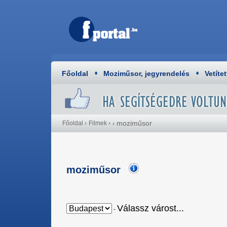
Főoldal
Moziműsor, jegyrendelés
Vetítet
moziműsor
Főoldal
›
Filmek
›
›
moziműsor
Válassz várost...
-