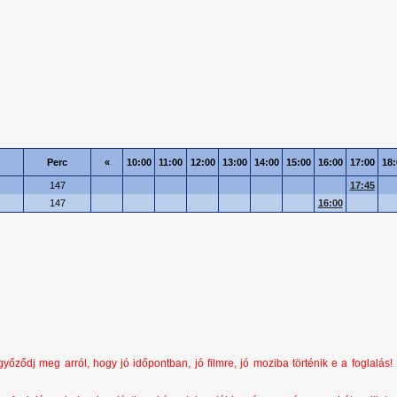
Perc
«
10:00
11:00
12:00
13:00
14:00
15:00
16:00
17:00
18:
147
17:45
147
16:00
ződj meg arról, hogy jó időpontban, jó filmre, jó moziba történik e a foglalás!