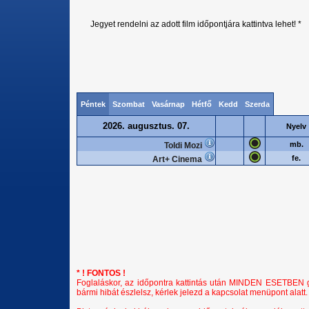
Jegyet rendelni az adott film időpontjára kattintva lehet! *
Péntek
Szombat
Vasárnap
Hétfő
Kedd
Szerda
2026. augusztus. 07.
Nyelv
mb.
Toldi Mozi
fe.
Art+ Cinema
* ! FONTOS !
Foglaláskor, az időpontra kattintás után MINDEN ESETBEN győ
bármi hibát észlelsz, kérlek jelezd a kapcsolat menüpont alatt.