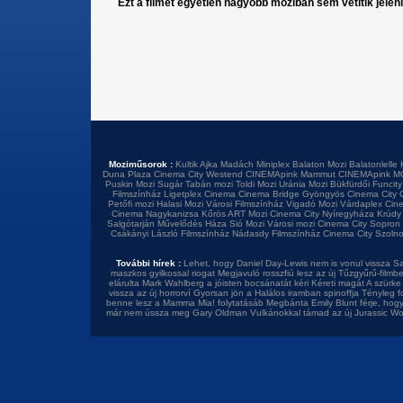
Ezt a filmet egyetlen nagyobb moziban sem vetítik jelen
Moziműsorok :
Kultik Ajka
Madách Miniplex
Balaton Mozi
Balatonlelle 
Duna Plaza
Cinema City Westend
CINEMApink Mammut
CINEMApink M
Puskin Mozi
Sugár
Tabán mozi
Toldi Mozi
Uránia Mozi
Bükfürdői Funcity
Filmszínház
Ligetplex Cinema
Cinema Bridge Gyöngyös
Cinema City 
Petőfi mozi
Halasi Mozi
Városi Filmszínház
Vigadó Mozi
Várdaplex Cin
Cinema Nagykanizsa
Kőrös ART Mozi
Cinema City Nyíregyháza
Krúdy
Salgótarján
Művelődés Háza
Sió Mozi
Városi mozi
Cinema City Sopron
Csákányi László Filmszínház
Nádasdy Filmszínház
Cinema City Szoln
További hírek :
Lehet, hogy Daniel Day-Lewis nem is vonul vissza
Sa
maszkos gyilkossal riogat
Megjavuló rosszfiú lesz az új Tűzgyűrű-filmb
elárulta
Mark Wahlberg a jóisten bocsánatát kéri
Kéreti magát A szürke 
vissza az új horrorví
Gyorsan jön a Halálos iramban spinoffja
Tényleg f
benne lesz a Mamma Mia! folytatásáb
Megbánta Emily Blunt férje, hog
már nem ússza meg Gary Oldman
Vulkánokkal támad az új Jurassic Wo