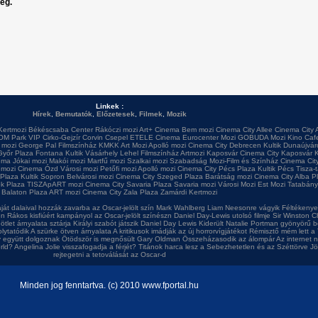
leg.
Linkek :
Hírek
,
Bemutatók
,
Előzetesek
,
Filmek
,
Mozik
Kertmozi
Békéscsaba Center
Rákóczi mozi
Art+ Cinema
Bem mozi
Cinema City Allee
Cinema City 
OM Park VIP
Cirko-Gejzír
Corvin
Csepel
ETELE Cinema
Eurocenter Mozi
GOBUDA Mozi
Kino Caf
 mozi
George Pal Filmszínház
KMKK Art Mozi
Apolló mozi
Cinema City Debrecen
Kultik Dunaújvár
Győr Plaza
Fontana
Kultik Vásárhely
Lehel Filmszínház
Artmozi Kaposvár
Cinema City Kaposvár
K
ema
Jókai mozi
Makói mozi
Martfű mozi
Szalkai mozi
Szabadság Mozi-Film és Színház
Cinema City
 mozi
Cinema Ózd
Városi mozi
Petőfi mozi
Apolló mozi
Cinema City Pécs Plaza
Kultik Pécs
Tisza-
 Plaza
Kultik Sopron
Belvárosi mozi
Cinema City Szeged Plaza
Barátság mozi
Cinema City Alba P
ok Plaza
TISZApART mozi
Cinema City Savaria Plaza
Savaria mozi
Városi Mozi
Est Mozi
Tatabány
Balaton Plaza
ART mozi
Cinema City Zala Plaza
Zamárdi Kertmozi
ját dalaival hozzák zavarba az Oscar-jelölt szín
Mark Wahlberg Liam Neesonre vágyik
Féltékenyek
en
Rákos kisfiúért kampányol az Oscar-jelölt színészn
Daniel Day-Lewis utolsó filmje
Sir Winston Ch
ötlet árnyalata sztárja
Királyi szabót játszik Daniel Day Lewis
Kiderült Natalie Portman gyönyörű b
olytatódik A szürke ötven árnyalata
A kritikusok imádják az új horrorvígjátékot
Rémisztő mém lett a 
y együtt dolgoznak
Ötödször is megnősült Gary Oldman
Összeházasodik az álompár
Az internet 
rld?
Angelina Jolie visszafogadja a férjét?
Titánok harca lesz a Sebezhetetlen és az Széttörve
Jö
rejtegetni a tetoválását az Oscar-d
Minden jog fenntartva. (c) 2010 www.fportal.hu