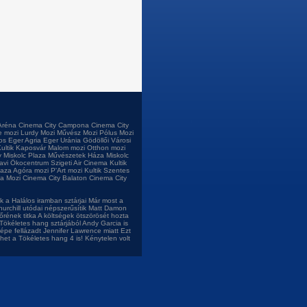
Aréna
Cinema City Campona
Cinema City
e mozi
Lurdy Mozi
Művész Mozi
Pólus Mozi
os
Eger Agria
Eger Uránia
Gödöllői Városi
ultik Kaposvár
Malom mozi
Otthon mozi
 Miskolc Plaza
Művészetek Háza Miskolc
tavi Ökocentrum
Szigeti Air Cinema
Kultik
laza
Agóra mozi
P'Art mozi
Kultik Szentes
a Mozi
Cinema City Balaton
Cinema City
 a Halálos iramban sztárjai
Már most a
urchill utódai népszerűsítik
Matt Damon
őrének titka
A költségek ötszörösét hozta
Tökéletes hang sztárjából
Andy Garcia is
népe fellázadt Jennifer Lawrence miatt
Ezt
het a Tökéletes hang 4 is!
Kénytelen volt