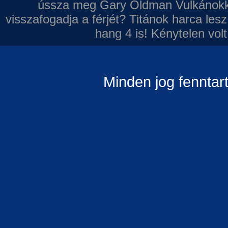
ússza meg Gary Oldman
Vulkánokk
visszafogadja a férjét?
Titánok harca les
hang 4 is!
Kénytelen volt
Minden jog fenntar