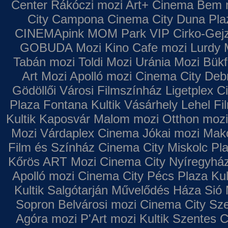
Center
Rákóczi mozi
Art+ Cinema
Bem 
City Campona
Cinema City Duna Pla
CINEMApink MOM Park VIP
Cirko-Gejz
GOBUDA Mozi
Kino Cafe mozi
Lurdy 
Tabán mozi
Toldi Mozi
Uránia Mozi
Bükf
Art Mozi
Apolló mozi
Cinema City Deb
Gödöllői Városi Filmszínház
Ligetplex 
Plaza
Fontana
Kultik Vásárhely
Lehel Fi
Kultik Kaposvár
Malom mozi
Otthon mozi
Mozi
Várdaplex Cinema
Jókai mozi
Makó
Film és Színház
Cinema City Miskolc Pl
Kőrös ART Mozi
Cinema City Nyíregyhá
Apolló mozi
Cinema City Pécs Plaza
Kul
Kultik Salgótarján
Művelődés Háza
Sió 
Sopron
Belvárosi mozi
Cinema City Sz
Agóra mozi
P'Art mozi
Kultik Szentes
C