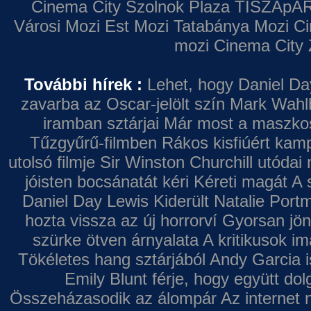
Cinema City Szolnok Plaza
TISZApAR
Városi Mozi
Est Mozi
Tatabánya Mozi
Ci
mozi
Cinema City 
További hírek :
Lehet, hogy Daniel Da
zavarba az Oscar-jelölt szín
Mark Wahl
iramban sztárjai
Már most a maszkos 
Tűzgyűrű-filmben
Rákos kisfiúért kamp
utolsó filmje
Sir Winston Churchill utódai 
jóisten bocsánatát kéri
Kéreti magát A s
Daniel Day Lewis
Kiderült Natalie Port
hozta vissza az új horrorví
Gyorsan jön
szürke ötven árnyalata
A kritikusok im
Tökéletes hang sztárjából
Andy Garcia i
Emily Blunt férje, hogy együtt do
Összeházasodik az álompár
Az internet 