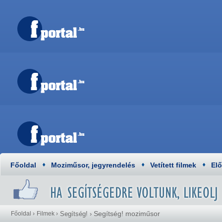
Főoldal
Moziműsor, jegyrendelés
Vetített filmek
El
Segítség! moziműsor
Főoldal
›
Filmek
›
Segítség!
›