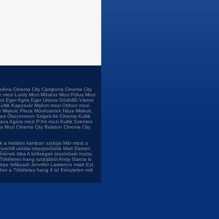
Aréna
Cinema City Campona
Cinema City
e mozi
Lurdy Mozi
Művész Mozi
Pólus Mozi
os
Eger Agria
Eger Uránia
Gödöllői Városi
ultik Kaposvár
Malom mozi
Otthon mozi
 Miskolc Plaza
Művészetek Háza Miskolc
tavi Ökocentrum
Szigeti Air Cinema
Kultik
laza
Agóra mozi
P'Art mozi
Kultik Szentes
a Mozi
Cinema City Balaton
Cinema City
 a Halálos iramban sztárjai
Már most a
urchill utódai népszerűsítik
Matt Damon
őrének titka
A költségek ötszörösét hozta
Tökéletes hang sztárjából
Andy Garcia is
népe fellázadt Jennifer Lawrence miatt
Ezt
het a Tökéletes hang 4 is!
Kénytelen volt