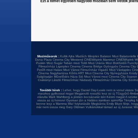
Ezt a filmet egyetlen nagyobb moziban sem vetítik jelen
Moziműsorok :
Kultik Ajka
Madách Miniplex
Balaton Mozi
Balatonlelle 
Duna Plaza
Cinema City Westend
CINEMApink Mammut
CINEMApink M
Puskin Mozi
Sugár
Tabán mozi
Toldi Mozi
Uránia Mozi
Bükfürdői Funcity
Filmszínház
Ligetplex Cinema
Cinema Bridge Gyöngyös
Cinema City 
Petőfi mozi
Halasi Mozi
Városi Filmszínház
Vigadó Mozi
Várdaplex Cin
Cinema Nagykanizsa
Kőrös ART Mozi
Cinema City Nyíregyháza
Krúdy
Salgótarján
Művelődés Háza
Sió Mozi
Városi mozi
Cinema City Sopron
Csákányi László Filmszínház
Nádasdy Filmszínház
Cinema City Szoln
További hírek :
Lehet, hogy Daniel Day-Lewis nem is vonul vissza
Sa
maszkos gyilkossal riogat
Megjavuló rosszfiú lesz az új Tűzgyűrű-filmb
elárulta
Mark Wahlberg a jóisten bocsánatát kéri
Kéreti magát A szürke 
vissza az új horrorví
Gyorsan jön a Halálos iramban spinoffja
Tényleg f
benne lesz a Mamma Mia! folytatásáb
Megbánta Emily Blunt férje, hog
már nem ússza meg Gary Oldman
Vulkánokkal támad az új Jurassic Wo