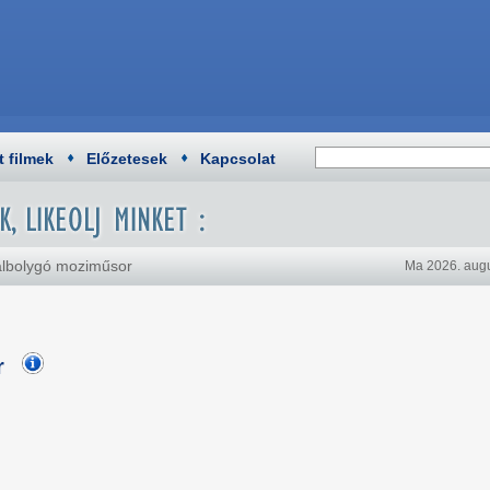
t filmek
Előzetesek
Kapcsolat
álbolygó moziműsor
Ma 2026. augu
r