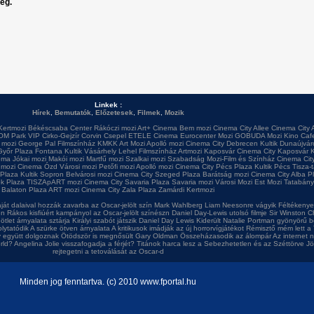
leg.
Linkek :
Hírek
,
Bemutatók
,
Előzetesek
,
Filmek
,
Mozik
Kertmozi
Békéscsaba Center
Rákóczi mozi
Art+ Cinema
Bem mozi
Cinema City Allee
Cinema City 
OM Park VIP
Cirko-Gejzír
Corvin
Csepel
ETELE Cinema
Eurocenter Mozi
GOBUDA Mozi
Kino Caf
 mozi
George Pal Filmszínház
KMKK Art Mozi
Apolló mozi
Cinema City Debrecen
Kultik Dunaújvár
Győr Plaza
Fontana
Kultik Vásárhely
Lehel Filmszínház
Artmozi Kaposvár
Cinema City Kaposvár
K
ema
Jókai mozi
Makói mozi
Martfű mozi
Szalkai mozi
Szabadság Mozi-Film és Színház
Cinema City
 mozi
Cinema Ózd
Városi mozi
Petőfi mozi
Apolló mozi
Cinema City Pécs Plaza
Kultik Pécs
Tisza-
 Plaza
Kultik Sopron
Belvárosi mozi
Cinema City Szeged Plaza
Barátság mozi
Cinema City Alba P
ok Plaza
TISZApART mozi
Cinema City Savaria Plaza
Savaria mozi
Városi Mozi
Est Mozi
Tatabány
Balaton Plaza
ART mozi
Cinema City Zala Plaza
Zamárdi Kertmozi
ját dalaival hozzák zavarba az Oscar-jelölt szín
Mark Wahlberg Liam Neesonre vágyik
Féltékenyek
en
Rákos kisfiúért kampányol az Oscar-jelölt színészn
Daniel Day-Lewis utolsó filmje
Sir Winston Ch
ötlet árnyalata sztárja
Királyi szabót játszik Daniel Day Lewis
Kiderült Natalie Portman gyönyörű b
olytatódik A szürke ötven árnyalata
A kritikusok imádják az új horrorvígjátékot
Rémisztő mém lett a 
y együtt dolgoznak
Ötödször is megnősült Gary Oldman
Összeházasodik az álompár
Az internet 
rld?
Angelina Jolie visszafogadja a férjét?
Titánok harca lesz a Sebezhetetlen és az Széttörve
Jö
rejtegetni a tetoválását az Oscar-d
Minden jog fenntartva. (c) 2010 www.fportal.hu