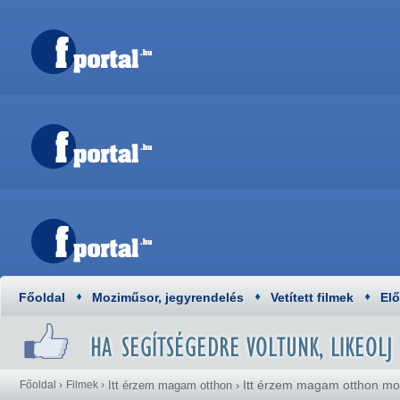
Főoldal
Moziműsor, jegyrendelés
Vetített filmek
El
Itt érzem magam otthon m
Főoldal
›
Filmek
›
Itt érzem magam otthon
›