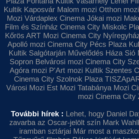
Plaza
Fontana
Kultik Vásárhely
Lehel Fi
Kultik Kaposvár
Malom mozi
Otthon mozi
Mozi
Várdaplex Cinema
Jókai mozi
Makó
Film és Színház
Cinema City Miskolc Pl
Kőrös ART Mozi
Cinema City Nyíregyhá
Apolló mozi
Cinema City Pécs Plaza
Kul
Kultik Salgótarján
Művelődés Háza
Sió 
Sopron
Belvárosi mozi
Cinema City Sz
Agóra mozi
P'Art mozi
Kultik Szentes
C
Cinema City Szolnok Plaza
TISZApAR
Városi Mozi
Est Mozi
Tatabánya Mozi
Ci
mozi
Cinema City 
További hírek :
Lehet, hogy Daniel Da
zavarba az Oscar-jelölt szín
Mark Wahl
iramban sztárjai
Már most a maszkos 