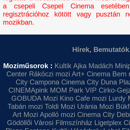
a csepeli Csepel Cinema esetébe
regisztrációhoz kötött vagy pusztán n
mozikban.
Hírek
,
Bemutatók
Moziműsorok :
Kultik Ajka
Madách Minip
Center
Rákóczi mozi
Art+ Cinema
Bem 
City Campona
Cinema City Duna Pla
CINEMApink MOM Park VIP
Cirko-Gejz
GOBUDA Mozi
Kino Cafe mozi
Lurdy 
Tabán mozi
Toldi Mozi
Uránia Mozi
Bükf
Art Mozi
Apolló mozi
Cinema City Deb
Gödöllői Városi Filmszínház
Ligetplex 