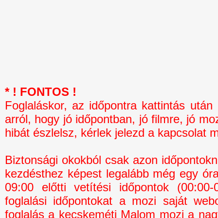
* ! FONTOS !
Foglaláskor, az időpontra kattintás 
arról, hogy jó időpontban, jó filmre, jó mo
hibát észlelsz, kérlek jelezd a kapcsolat 
Biztonsági okokból csak azon időpontokná
kezdésthez képest legalább még egy óra 
09:00 előtti vetítési időpontok (00:0
foglalási időpontokat a mozi saját webo
foglalás a kecskeméti Malom mozi a na