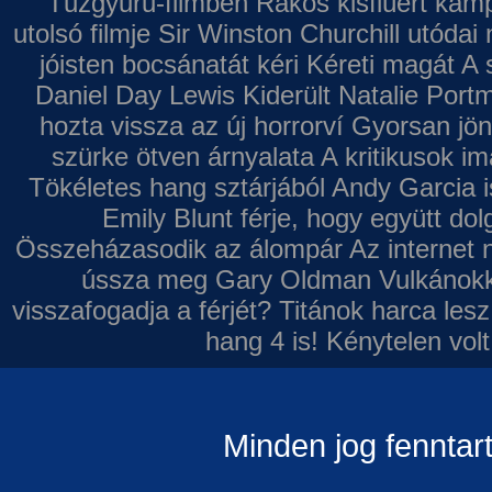
Tűzgyűrű-filmben
Rákos kisfiúért kamp
utolsó filmje
Sir Winston Churchill utódai 
jóisten bocsánatát kéri
Kéreti magát A s
Daniel Day Lewis
Kiderült Natalie Port
hozta vissza az új horrorví
Gyorsan jön
szürke ötven árnyalata
A kritikusok im
Tökéletes hang sztárjából
Andy Garcia i
Emily Blunt férje, hogy együtt do
Összeházasodik az álompár
Az internet 
ússza meg Gary Oldman
Vulkánokk
visszafogadja a férjét?
Titánok harca les
hang 4 is!
Kénytelen volt
Minden jog fenntar