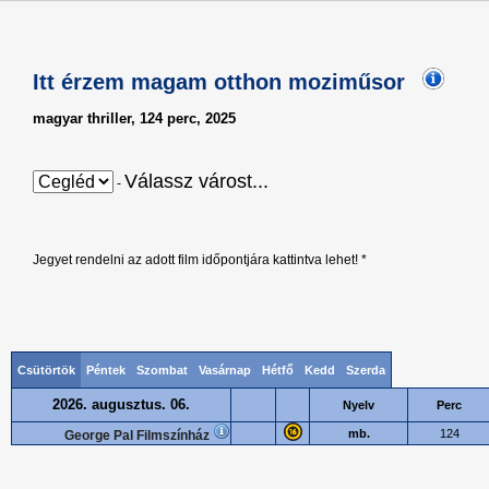
Itt érzem magam otthon moziműsor
magyar thriller, 124 perc, 2025
Válassz várost...
-
Jegyet rendelni az adott film időpontjára kattintva lehet! *
Csütörtök
Péntek
Szombat
Vasárnap
Hétfő
Kedd
Szerda
2026. augusztus. 06.
Nyelv
Perc
mb.
124
George Pal Filmszínház