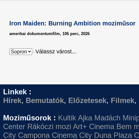
Iron Maiden: Burning Ambition moziműsor
amerikai dokumentumfilm, 106 perc, 2026
Válassz várost...
-
Linkek :
Hírek
,
Bemutatók
,
Előzetesek
,
Filmek
,
Moziműsorok :
Kultik Ajka
Madách Minip
Center
Rákóczi mozi
Art+ Cinema
Bem m
City Campona
Cinema City Duna Plaza
C