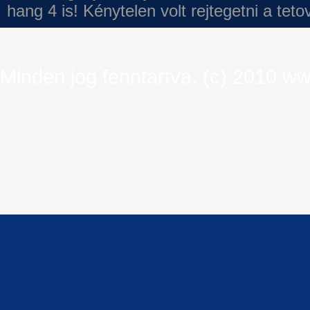
hang 4 is!
Kénytelen volt rejtegetni a tet
Minden jog fenntartva. (c) 2010 ww