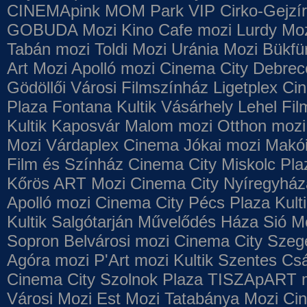
CINEMApink MOM Park VIP
Cirko-Gejzír
GOBUDA Mozi
Kino Cafe mozi
Lurdy Mo
Tabán mozi
Toldi Mozi
Uránia Mozi
Bükfü
Art Mozi
Apolló mozi
Cinema City Debrec
Gödöllői Városi Filmszínház
Ligetplex Ci
Plaza
Fontana
Kultik Vásárhely
Lehel Fi
Kultik Kaposvár
Malom mozi
Otthon mozi
Mozi
Várdaplex Cinema
Jókai mozi
Makói
Film és Színház
Cinema City Miskolc Pla
Kőrös ART Mozi
Cinema City Nyíregyház
Apolló mozi
Cinema City Pécs Plaza
Kult
Kultik Salgótarján
Művelődés Háza
Sió M
Sopron
Belvárosi mozi
Cinema City Szeg
Agóra mozi
P'Art mozi
Kultik Szentes
Csá
Cinema City Szolnok Plaza
TISZApART 
Városi Mozi
Est Mozi
Tatabánya Mozi
Cin