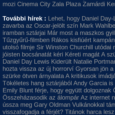
mozi
Cinema City Zala Plaza
Zamárdi Ke
További hírek :
Lehet, hogy Daniel Day-
zavarba az Oscar-jelölt szín
Mark Wahlbe
iramban sztárjai
Már most a maszkos gyilk
Tűzgyűrű-filmben
Rákos kisfiúért kampány
utolsó filmje
Sir Winston Churchill utódai 
jóisten bocsánatát kéri
Kéreti magát A szü
Daniel Day Lewis
Kiderült Natalie Portma
hozta vissza az új horrorví
Gyorsan jön a 
szürke ötven árnyalata
A kritikusok imádj
Tökéletes hang sztárjából
Andy Garcia is
Emily Blunt férje, hogy együtt dolgoznak
Összeházasodik az álompár
Az internet 
ússza meg Gary Oldman
Vulkánokkal tám
visszafogadja a férjét?
Titánok harca les