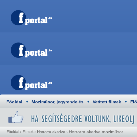
Főoldal
Moziműsor, jegyrendelés
Vetített filmek
El
Horrorra akadva moziműsor
Főoldal
›
Filmek
›
Horrorra akadva
›