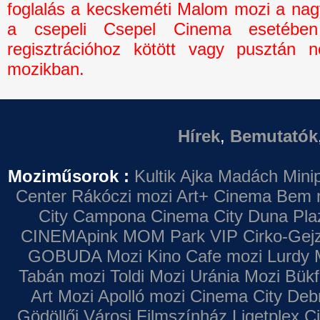
foglalás a kecskeméti Malom mozi a na
a csepeli Csepel Cinema esetébe
regisztrációhoz kötött vagy pusztán n
mozikban.
Hírek
,
Bemutatók
Moziműsorok :
Kultik Ajka
Madách Minip
Center
Rákóczi mozi
Art+ Cinema
Bem 
City Campona
Cinema City Duna Pla
CINEMApink MOM Park VIP
Cirko-Gejz
GOBUDA Mozi
Kino Cafe mozi
Lurdy 
Tabán mozi
Toldi Mozi
Uránia Mozi
Bükf
Art Mozi
Apolló mozi
Cinema City Deb
Gödöllői Városi Filmszínház
Ligetplex 