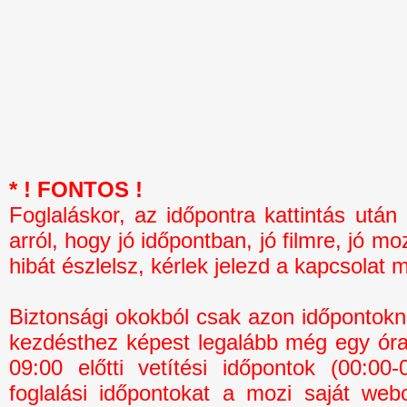
* ! FONTOS !
Foglaláskor, az időpontra kattintás 
arról, hogy jó időpontban, jó filmre, jó mo
hibát észlelsz, kérlek jelezd a kapcsolat 
Biztonsági okokból csak azon időpontokná
kezdésthez képest legalább még egy óra 
09:00 előtti vetítési időpontok (00:0
foglalási időpontokat a mozi saját webo