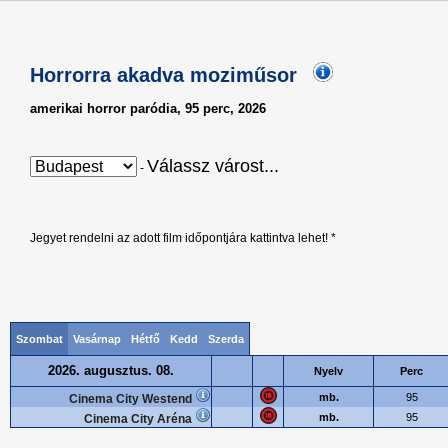
Horrorra akadva moziműsor
amerikai horror paródia, 95 perc, 2026
Válassz várost...
-
Jegyet rendelni az adott film időpontjára kattintva lehet! *
Szombat
Vasárnap
Hétfő
Kedd
Szerda
2026. augusztus. 08.
Nyelv
Perc
mb.
95
Cinema City Westend
mb.
95
Cinema City Aréna