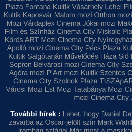
Plaza
Fontana
Kultik Vásárhely
Lehel Fi
Kultik Kaposvár
Malom mozi
Otthon mozi
Mozi
Várdaplex Cinema
Jókai mozi
Makó
Film és Színház
Cinema City Miskolc Pl
Kőrös ART Mozi
Cinema City Nyíregyhá
Apolló mozi
Cinema City Pécs Plaza
Kul
Kultik Salgótarján
Művelődés Háza
Sió 
Sopron
Belvárosi mozi
Cinema City Sz
Agóra mozi
P'Art mozi
Kultik Szentes
C
Cinema City Szolnok Plaza
TISZApAR
Városi Mozi
Est Mozi
Tatabánya Mozi
Ci
mozi
Cinema City 
További hírek :
Lehet, hogy Daniel Da
zavarba az Oscar-jelölt szín
Mark Wahl
iramban sztárjai
Már most a maszkos 