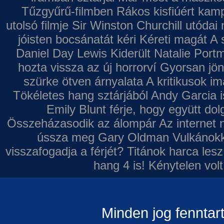
Tűzgyűrű-filmben
Rákos kisfiúért kamp
utolsó filmje
Sir Winston Churchill utódai 
jóisten bocsánatát kéri
Kéreti magát A s
Daniel Day Lewis
Kiderült Natalie Port
hozta vissza az új horrorví
Gyorsan jön
szürke ötven árnyalata
A kritikusok im
Tökéletes hang sztárjából
Andy Garcia i
Emily Blunt férje, hogy együtt do
Összeházasodik az álompár
Az internet 
ússza meg Gary Oldman
Vulkánokk
visszafogadja a férjét?
Titánok harca les
hang 4 is!
Kénytelen volt
Minden jog fenntar