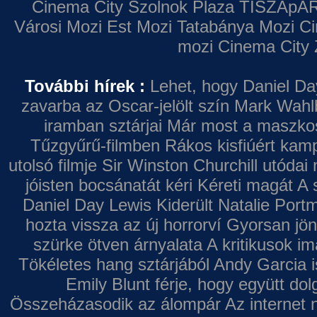
Cinema City Szolnok Plaza
TISZApAR
Városi Mozi
Est Mozi
Tatabánya Mozi
Ci
mozi
Cinema City 
További hírek :
Lehet, hogy Daniel Da
zavarba az Oscar-jelölt szín
Mark Wahl
iramban sztárjai
Már most a maszkos 
Tűzgyűrű-filmben
Rákos kisfiúért kamp
utolsó filmje
Sir Winston Churchill utódai 
jóisten bocsánatát kéri
Kéreti magát A s
Daniel Day Lewis
Kiderült Natalie Port
hozta vissza az új horrorví
Gyorsan jön
szürke ötven árnyalata
A kritikusok im
Tökéletes hang sztárjából
Andy Garcia i
Emily Blunt férje, hogy együtt do
Összeházasodik az álompár
Az internet 