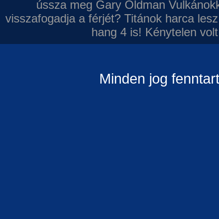
ússza meg Gary Oldman
Vulkánokk
visszafogadja a férjét?
Titánok harca les
hang 4 is!
Kénytelen volt
Minden jog fenntar