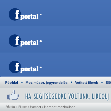
Főoldal
Moziműsor, jegyrendelés
Vetített filmek
El
Hamnet moziműsor
Főoldal
›
Filmek
›
Hamnet
›