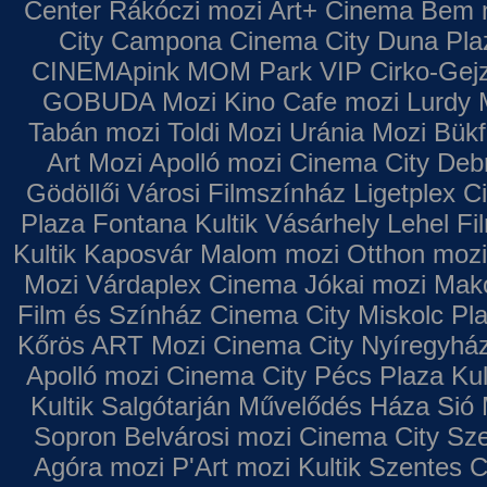
Center
Rákóczi mozi
Art+ Cinema
Bem 
City Campona
Cinema City Duna Pla
CINEMApink MOM Park VIP
Cirko-Gejz
GOBUDA Mozi
Kino Cafe mozi
Lurdy 
Tabán mozi
Toldi Mozi
Uránia Mozi
Bükf
Art Mozi
Apolló mozi
Cinema City Deb
Gödöllői Városi Filmszínház
Ligetplex 
Plaza
Fontana
Kultik Vásárhely
Lehel Fi
Kultik Kaposvár
Malom mozi
Otthon mozi
Mozi
Várdaplex Cinema
Jókai mozi
Makó
Film és Színház
Cinema City Miskolc Pl
Kőrös ART Mozi
Cinema City Nyíregyhá
Apolló mozi
Cinema City Pécs Plaza
Kul
Kultik Salgótarján
Művelődés Háza
Sió 
Sopron
Belvárosi mozi
Cinema City Sz
Agóra mozi
P'Art mozi
Kultik Szentes
C