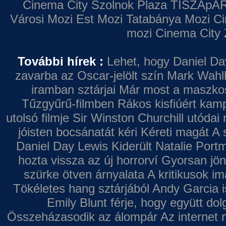
Cinema City Szolnok Plaza
TISZApAR
Városi Mozi
Est Mozi
Tatabánya Mozi
Ci
mozi
Cinema City 
További hírek :
Lehet, hogy Daniel Da
zavarba az Oscar-jelölt szín
Mark Wahl
iramban sztárjai
Már most a maszkos 
Tűzgyűrű-filmben
Rákos kisfiúért kamp
utolsó filmje
Sir Winston Churchill utódai 
jóisten bocsánatát kéri
Kéreti magát A s
Daniel Day Lewis
Kiderült Natalie Port
hozta vissza az új horrorví
Gyorsan jön
szürke ötven árnyalata
A kritikusok im
Tökéletes hang sztárjából
Andy Garcia i
Emily Blunt férje, hogy együtt do
Összeházasodik az álompár
Az internet 