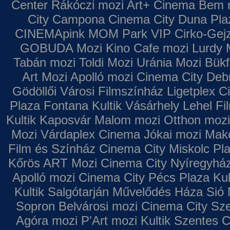
Center
Rákóczi mozi
Art+ Cinema
Bem 
City Campona
Cinema City Duna Pla
CINEMApink MOM Park VIP
Cirko-Gejz
GOBUDA Mozi
Kino Cafe mozi
Lurdy 
Tabán mozi
Toldi Mozi
Uránia Mozi
Bükf
Art Mozi
Apolló mozi
Cinema City Deb
Gödöllői Városi Filmszínház
Ligetplex 
Plaza
Fontana
Kultik Vásárhely
Lehel Fi
Kultik Kaposvár
Malom mozi
Otthon mozi
Mozi
Várdaplex Cinema
Jókai mozi
Makó
Film és Színház
Cinema City Miskolc Pl
Kőrös ART Mozi
Cinema City Nyíregyhá
Apolló mozi
Cinema City Pécs Plaza
Kul
Kultik Salgótarján
Művelődés Háza
Sió 
Sopron
Belvárosi mozi
Cinema City Sz
Agóra mozi
P'Art mozi
Kultik Szentes
C