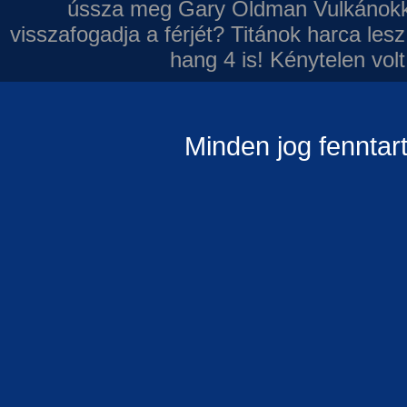
ússza meg Gary Oldman
Vulkánokk
visszafogadja a férjét?
Titánok harca les
hang 4 is!
Kénytelen volt
Minden jog fenntar