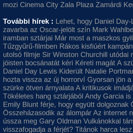
mozi
Cinema City Zala Plaza
Zamárdi Ke
További hírek :
Lehet, hogy Daniel Day-
zavarba az Oscar-jelölt szín
Mark Wahlbe
iramban sztárjai
Már most a maszkos gyilk
Tűzgyűrű-filmben
Rákos kisfiúért kampány
utolsó filmje
Sir Winston Churchill utódai 
jóisten bocsánatát kéri
Kéreti magát A szü
Daniel Day Lewis
Kiderült Natalie Portma
hozta vissza az új horrorví
Gyorsan jön a 
szürke ötven árnyalata
A kritikusok imádj
Tökéletes hang sztárjából
Andy Garcia is
Emily Blunt férje, hogy együtt dolgoznak
Összeházasodik az álompár
Az internet 
ússza meg Gary Oldman
Vulkánokkal tám
visszafogadja a férjét?
Titánok harca les