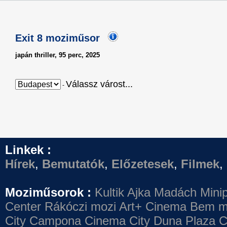
Exit 8 moziműsor
japán thriller, 95 perc, 2025
Válassz várost...
-
Linkek :
Hírek
,
Bemutatók
,
Előzetesek
,
Filmek
,
Moziműsorok :
Kultik Ajka
Madách Minip
Center
Rákóczi mozi
Art+ Cinema
Bem m
City Campona
Cinema City Duna Plaza
C