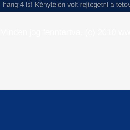
hang 4 is!
Kénytelen volt rejtegetni a tet
Minden jog fenntartva. (c) 2010 ww