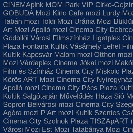
CINEMApink MOM Park VIP
Cirko-Gejzír
GOBUDA Mozi
Kino Cafe mozi
Lurdy Mo
Tabán mozi
Toldi Mozi
Uránia Mozi
Bükfü
Art Mozi
Apolló mozi
Cinema City Debrec
Gödöllői Városi Filmszínház
Ligetplex Ci
Plaza
Fontana
Kultik Vásárhely
Lehel Fi
Kultik Kaposvár
Malom mozi
Otthon mozi
Mozi
Várdaplex Cinema
Jókai mozi
Makói
Film és Színház
Cinema City Miskolc Pla
Kőrös ART Mozi
Cinema City Nyíregyház
Apolló mozi
Cinema City Pécs Plaza
Kult
Kultik Salgótarján
Művelődés Háza
Sió M
Sopron
Belvárosi mozi
Cinema City Szeg
Agóra mozi
P'Art mozi
Kultik Szentes
Csá
Cinema City Szolnok Plaza
TISZApART 
Városi Mozi
Est Mozi
Tatabánya Mozi
Cin