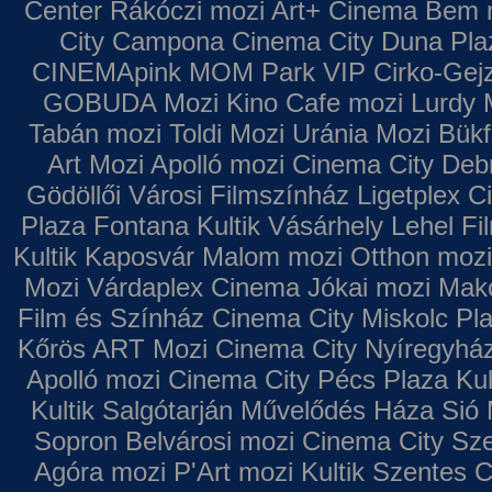
Center
Rákóczi mozi
Art+ Cinema
Bem 
City Campona
Cinema City Duna Pla
CINEMApink MOM Park VIP
Cirko-Gejz
GOBUDA Mozi
Kino Cafe mozi
Lurdy 
Tabán mozi
Toldi Mozi
Uránia Mozi
Bükf
Art Mozi
Apolló mozi
Cinema City Deb
Gödöllői Városi Filmszínház
Ligetplex 
Plaza
Fontana
Kultik Vásárhely
Lehel Fi
Kultik Kaposvár
Malom mozi
Otthon mozi
Mozi
Várdaplex Cinema
Jókai mozi
Makó
Film és Színház
Cinema City Miskolc Pl
Kőrös ART Mozi
Cinema City Nyíregyhá
Apolló mozi
Cinema City Pécs Plaza
Kul
Kultik Salgótarján
Művelődés Háza
Sió 
Sopron
Belvárosi mozi
Cinema City Sz
Agóra mozi
P'Art mozi
Kultik Szentes
C