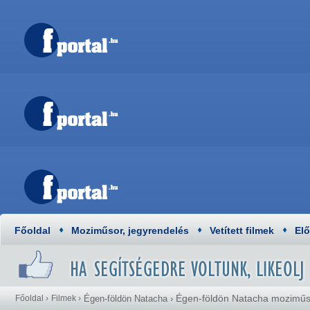
Főoldal
Moziműsor, jegyrendelés
Vetített filmek
El
Égen-földön Natacha moziműs
Főoldal
›
Filmek
›
Égen-földön Natacha
›