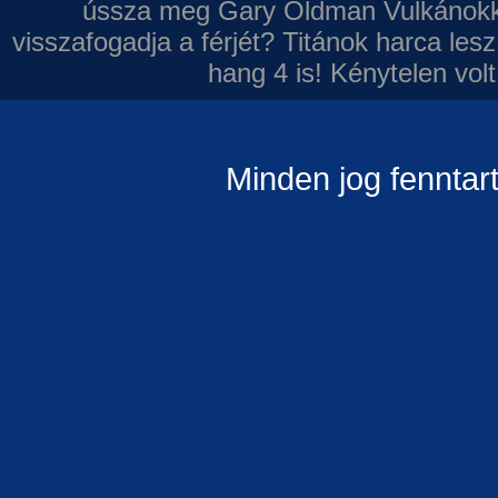
ússza meg Gary Oldman
Vulkánokk
visszafogadja a férjét?
Titánok harca les
hang 4 is!
Kénytelen volt
Minden jog fenntar