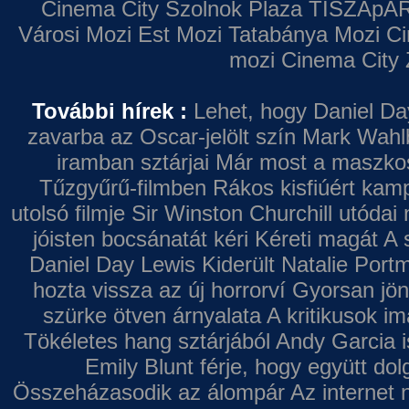
Cinema City Szolnok Plaza
TISZApAR
Városi Mozi
Est Mozi
Tatabánya Mozi
Ci
mozi
Cinema City 
További hírek :
Lehet, hogy Daniel Da
zavarba az Oscar-jelölt szín
Mark Wahl
iramban sztárjai
Már most a maszkos 
Tűzgyűrű-filmben
Rákos kisfiúért kamp
utolsó filmje
Sir Winston Churchill utódai 
jóisten bocsánatát kéri
Kéreti magát A s
Daniel Day Lewis
Kiderült Natalie Port
hozta vissza az új horrorví
Gyorsan jön
szürke ötven árnyalata
A kritikusok im
Tökéletes hang sztárjából
Andy Garcia i
Emily Blunt férje, hogy együtt do
Összeházasodik az álompár
Az internet 