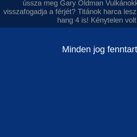
ússza meg Gary Oldman
Vulkánokk
visszafogadja a férjét?
Titánok harca les
hang 4 is!
Kénytelen volt
Minden jog fenntar