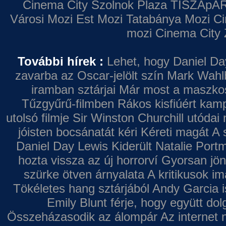
Cinema City Szolnok Plaza
TISZApAR
Városi Mozi
Est Mozi
Tatabánya Mozi
Ci
mozi
Cinema City 
További hírek :
Lehet, hogy Daniel Da
zavarba az Oscar-jelölt szín
Mark Wahl
iramban sztárjai
Már most a maszkos 
Tűzgyűrű-filmben
Rákos kisfiúért kamp
utolsó filmje
Sir Winston Churchill utódai 
jóisten bocsánatát kéri
Kéreti magát A s
Daniel Day Lewis
Kiderült Natalie Port
hozta vissza az új horrorví
Gyorsan jön
szürke ötven árnyalata
A kritikusok im
Tökéletes hang sztárjából
Andy Garcia i
Emily Blunt férje, hogy együtt do
Összeházasodik az álompár
Az internet 