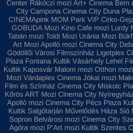
Center
Rákóczi mozi
Art+ Cinema
Bem 
City Campona
Cinema City Duna Pla
CINEMApink MOM Park VIP
Cirko-Gejz
GOBUDA Mozi
Kino Cafe mozi
Lurdy 
Tabán mozi
Toldi Mozi
Uránia Mozi
Bükf
Art Mozi
Apolló mozi
Cinema City Deb
Gödöllői Városi Filmszínház
Ligetplex 
Plaza
Fontana
Kultik Vásárhely
Lehel Fi
Kultik Kaposvár
Malom mozi
Otthon mozi
Mozi
Várdaplex Cinema
Jókai mozi
Makó
Film és Színház
Cinema City Miskolc Pl
Kőrös ART Mozi
Cinema City Nyíregyhá
Apolló mozi
Cinema City Pécs Plaza
Kul
Kultik Salgótarján
Művelődés Háza
Sió 
Sopron
Belvárosi mozi
Cinema City Sz
Agóra mozi
P'Art mozi
Kultik Szentes
C