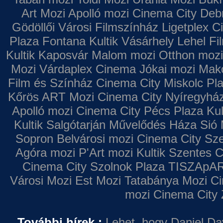
Art Mozi
Apolló mozi
Cinema City Deb
Gödöllői Városi Filmszínház
Ligetplex 
Plaza
Fontana
Kultik Vásárhely
Lehel Fi
Kultik Kaposvár
Malom mozi
Otthon mozi
Mozi
Várdaplex Cinema
Jókai mozi
Makó
Film és Színház
Cinema City Miskolc Pl
Kőrös ART Mozi
Cinema City Nyíregyhá
Apolló mozi
Cinema City Pécs Plaza
Kul
Kultik Salgótarján
Művelődés Háza
Sió 
Sopron
Belvárosi mozi
Cinema City Sz
Agóra mozi
P'Art mozi
Kultik Szentes
C
Cinema City Szolnok Plaza
TISZApAR
Városi Mozi
Est Mozi
Tatabánya Mozi
Ci
mozi
Cinema City 
További hírek :
Lehet, hogy Daniel Da