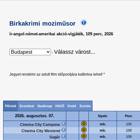
Birkakrimi moziműsor
ír-angol-német-amerikai akció-vígjáték, 109 perc, 2026
Válassz várost...
-
Jegyet rendelni az adott film időpontjára kattintva lehet! *
Péntek
Szombat
Vasárnap
Hétfő
Kedd
Szerda
2026. augusztus. 07.
Nyelv
Perc
mb.
109
Cinema City Campona
mb.
109
Cinema City Westend
mb.
109
Sugár