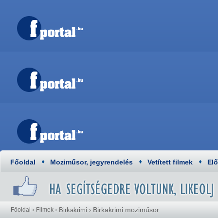
Főoldal
Moziműsor, jegyrendelés
Vetített filmek
El
Birkakrimi moziműsor
Főoldal
›
Filmek
›
Birkakrimi
›