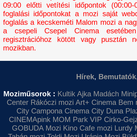
09:00 előtti vetítési időpontok (00:0
foglalási időpontokat a mozi saját webo
foglalás a kecskeméti Malom mozi a na
a csepeli Csepel Cinema esetébe
regisztrációhoz kötött vagy pusztán n
mozikban.
Hírek
,
Bemutatók
Moziműsorok :
Kultik Ajka
Madách Minip
Center
Rákóczi mozi
Art+ Cinema
Bem 
City Campona
Cinema City Duna Pla
CINEMApink MOM Park VIP
Cirko-Gejz
GOBUDA Mozi
Kino Cafe mozi
Lurdy 
Tabán mozi
Toldi Mozi
Uránia Mozi
Bükf