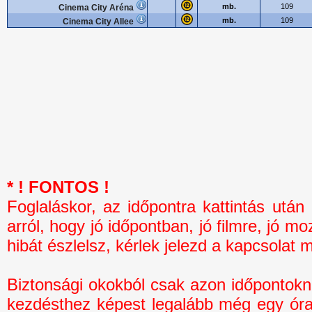
mb.
109
Cinema City Aréna
mb.
109
Cinema City Allee
* ! FONTOS !
Foglaláskor, az időpontra kattintás 
arról, hogy jó időpontban, jó filmre, jó mo
hibát észlelsz, kérlek jelezd a kapcsolat 
Biztonsági okokból csak azon időpontokná
kezdésthez képest legalább még egy óra 