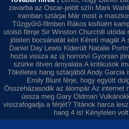
zavarba az Oscar-jelölt szín
Mark Wahl
iramban sztárjai
Már most a maszkos 
Tűzgyűrű-filmben
Rákos kisfiúért kamp
utolsó filmje
Sir Winston Churchill utódai 
jóisten bocsánatát kéri
Kéreti magát A s
Daniel Day Lewis
Kiderült Natalie Port
hozta vissza az új horrorví
Gyorsan jön
szürke ötven árnyalata
A kritikusok im
Tökéletes hang sztárjából
Andy Garcia i
Emily Blunt férje, hogy együtt do
Összeházasodik az álompár
Az internet 
ússza meg Gary Oldman
Vulkánokk
visszafogadja a férjét?
Titánok harca les
hang 4 is!
Kénytelen volt