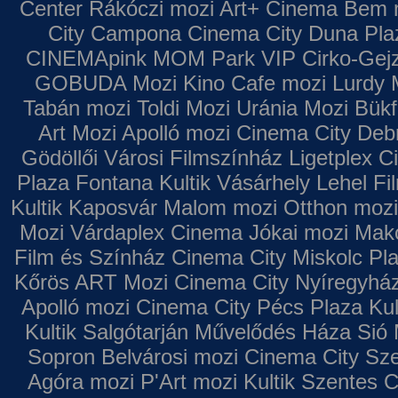
Center
Rákóczi mozi
Art+ Cinema
Bem 
City Campona
Cinema City Duna Pla
CINEMApink MOM Park VIP
Cirko-Gejz
GOBUDA Mozi
Kino Cafe mozi
Lurdy 
Tabán mozi
Toldi Mozi
Uránia Mozi
Bükf
Art Mozi
Apolló mozi
Cinema City Deb
Gödöllői Városi Filmszínház
Ligetplex 
Plaza
Fontana
Kultik Vásárhely
Lehel Fi
Kultik Kaposvár
Malom mozi
Otthon mozi
Mozi
Várdaplex Cinema
Jókai mozi
Makó
Film és Színház
Cinema City Miskolc Pl
Kőrös ART Mozi
Cinema City Nyíregyhá
Apolló mozi
Cinema City Pécs Plaza
Kul
Kultik Salgótarján
Művelődés Háza
Sió 
Sopron
Belvárosi mozi
Cinema City Sz
Agóra mozi
P'Art mozi
Kultik Szentes
C