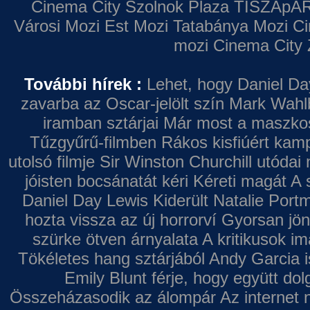
Cinema City Szolnok Plaza
TISZApAR
Városi Mozi
Est Mozi
Tatabánya Mozi
Ci
mozi
Cinema City 
További hírek :
Lehet, hogy Daniel Da
zavarba az Oscar-jelölt szín
Mark Wahl
iramban sztárjai
Már most a maszkos 
Tűzgyűrű-filmben
Rákos kisfiúért kamp
utolsó filmje
Sir Winston Churchill utódai 
jóisten bocsánatát kéri
Kéreti magát A s
Daniel Day Lewis
Kiderült Natalie Port
hozta vissza az új horrorví
Gyorsan jön
szürke ötven árnyalata
A kritikusok im
Tökéletes hang sztárjából
Andy Garcia i
Emily Blunt férje, hogy együtt do
Összeházasodik az álompár
Az internet 