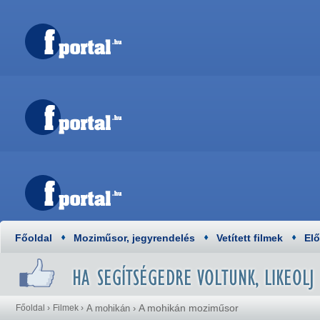
Főoldal
Moziműsor, jegyrendelés
Vetített filmek
El
A mohikán moziműsor
Főoldal
›
Filmek
›
A mohikán
›