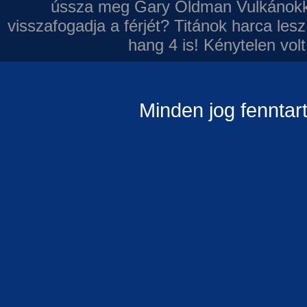
ússza meg Gary Oldman
Vulkánokk
visszafogadja a férjét?
Titánok harca les
hang 4 is!
Kénytelen volt
Minden jog fenntar