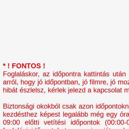
* ! FONTOS !
Foglaláskor, az időpontra kattintás 
arról, hogy jó időpontban, jó filmre, jó mo
hibát észlelsz, kérlek jelezd a kapcsolat 
Biztonsági okokból csak azon időpontokná
kezdésthez képest legalább még egy óra 
09:00 előtti vetítési időpontok (00:0