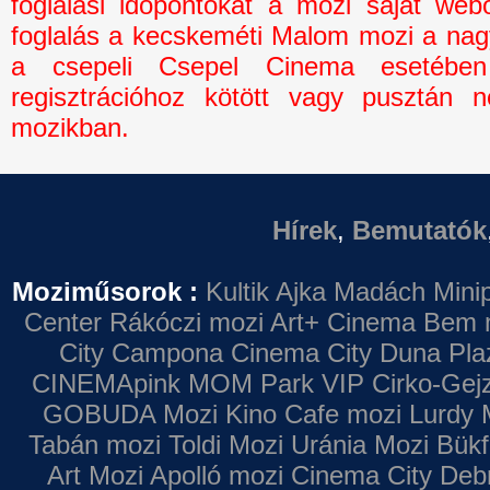
foglalási időpontokat a mozi saját webo
foglalás a kecskeméti Malom mozi a na
a csepeli Csepel Cinema esetébe
regisztrációhoz kötött vagy pusztán n
mozikban.
Hírek
,
Bemutatók
Moziműsorok :
Kultik Ajka
Madách Minip
Center
Rákóczi mozi
Art+ Cinema
Bem 
City Campona
Cinema City Duna Pla
CINEMApink MOM Park VIP
Cirko-Gejz
GOBUDA Mozi
Kino Cafe mozi
Lurdy 
Tabán mozi
Toldi Mozi
Uránia Mozi
Bükf
Art Mozi
Apolló mozi
Cinema City Deb