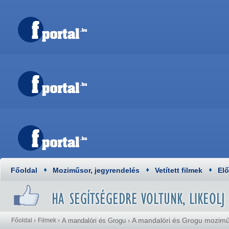
Főoldal
Moziműsor, jegyrendelés
Vetített filmek
El
A mandalóri és Grogu mozim
Főoldal
›
Filmek
›
A mandalóri és Grogu
›