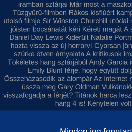
iramban sztárjai
Már most a maszkos 
Tűzgyűrű-filmben
Rákos kisfiúért kamp
utolsó filmje
Sir Winston Churchill utódai 
jóisten bocsánatát kéri
Kéreti magát A s
Daniel Day Lewis
Kiderült Natalie Port
hozta vissza az új horrorví
Gyorsan jön
szürke ötven árnyalata
A kritikusok im
Tökéletes hang sztárjából
Andy Garcia i
Emily Blunt férje, hogy együtt do
Összeházasodik az álompár
Az internet 
ússza meg Gary Oldman
Vulkánokk
visszafogadja a férjét?
Titánok harca les
hang 4 is!
Kénytelen volt
Minden jog fenntar