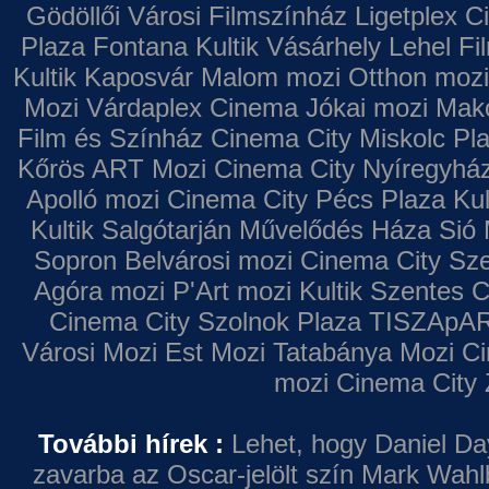
Gödöllői Városi Filmszínház
Ligetplex 
Plaza
Fontana
Kultik Vásárhely
Lehel Fi
Kultik Kaposvár
Malom mozi
Otthon mozi
Mozi
Várdaplex Cinema
Jókai mozi
Makó
Film és Színház
Cinema City Miskolc Pl
Kőrös ART Mozi
Cinema City Nyíregyhá
Apolló mozi
Cinema City Pécs Plaza
Kul
Kultik Salgótarján
Művelődés Háza
Sió 
Sopron
Belvárosi mozi
Cinema City Sz
Agóra mozi
P'Art mozi
Kultik Szentes
C
Cinema City Szolnok Plaza
TISZApAR
Városi Mozi
Est Mozi
Tatabánya Mozi
Ci
mozi
Cinema City 
További hírek :
Lehet, hogy Daniel Da
zavarba az Oscar-jelölt szín
Mark Wahl