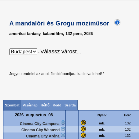
A mandalóri és Grogu moziműsor
amerikai fantasy, kalandfilm, 132 perc, 2026
Válassz várost...
-
Jegyet rendelni az adott film időpontjára kattintva lehet! *
Szombat
Vasárnap
Hétfő
Kedd
Szerda
2026. augusztus. 08.
Nyelv
Perc
mb.
132
Cinema City Campona
mb.
132
Cinema City Westend
mb.
132
Cinema City Aréna