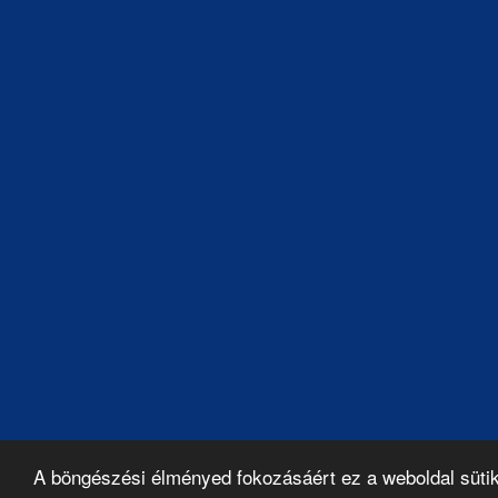
A böngészési élményed fokozásáért ez a weboldal süti