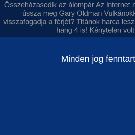
Összeházasodik az álompár
Az internet 
ússza meg Gary Oldman
Vulkánokk
visszafogadja a férjét?
Titánok harca les
hang 4 is!
Kénytelen volt
Minden jog fenntar