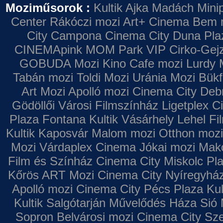
Moziműsorok :
Kultik Ajka
Madách Minip
Center
Rákóczi mozi
Art+ Cinema
Bem 
City Campona
Cinema City Duna Pla
CINEMApink MOM Park VIP
Cirko-Gejz
GOBUDA Mozi
Kino Cafe mozi
Lurdy 
Tabán mozi
Toldi Mozi
Uránia Mozi
Bükf
Art Mozi
Apolló mozi
Cinema City Deb
Gödöllői Városi Filmszínház
Ligetplex 
Plaza
Fontana
Kultik Vásárhely
Lehel Fi
Kultik Kaposvár
Malom mozi
Otthon mozi
Mozi
Várdaplex Cinema
Jókai mozi
Makó
Film és Színház
Cinema City Miskolc Pl
Kőrös ART Mozi
Cinema City Nyíregyhá
Apolló mozi
Cinema City Pécs Plaza
Kul
Kultik Salgótarján
Művelődés Háza
Sió 
Sopron
Belvárosi mozi
Cinema City Sz