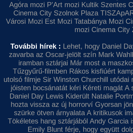
Agóra mozi
P'Art mozi
Kultik Szentes
C
Cinema City Szolnok Plaza
TISZApAR
Városi Mozi
Est Mozi
Tatabánya Mozi
Ci
mozi
Cinema City 
További hírek :
Lehet, hogy Daniel Da
zavarba az Oscar-jelölt szín
Mark Wahl
iramban sztárjai
Már most a maszkos 
Tűzgyűrű-filmben
Rákos kisfiúért kamp
utolsó filmje
Sir Winston Churchill utódai 
jóisten bocsánatát kéri
Kéreti magát A s
Daniel Day Lewis
Kiderült Natalie Port
hozta vissza az új horrorví
Gyorsan jön
szürke ötven árnyalata
A kritikusok im
Tökéletes hang sztárjából
Andy Garcia i
Emily Blunt férje, hogy együtt do