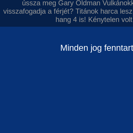
ússza meg Gary Oldman
Vulkánokk
visszafogadja a férjét?
Titánok harca les
hang 4 is!
Kénytelen volt
Minden jog fenntar