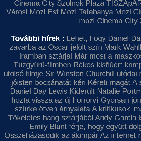
Cinema City Szolnok Plaza
TISZApAR
Városi Mozi
Est Mozi
Tatabánya Mozi
Ci
mozi
Cinema City 
További hírek :
Lehet, hogy Daniel Da
zavarba az Oscar-jelölt szín
Mark Wahl
iramban sztárjai
Már most a maszkos 
Tűzgyűrű-filmben
Rákos kisfiúért kamp
utolsó filmje
Sir Winston Churchill utódai 
jóisten bocsánatát kéri
Kéreti magát A s
Daniel Day Lewis
Kiderült Natalie Port
hozta vissza az új horrorví
Gyorsan jön
szürke ötven árnyalata
A kritikusok im
Tökéletes hang sztárjából
Andy Garcia i
Emily Blunt férje, hogy együtt do
Összeházasodik az álompár
Az internet 