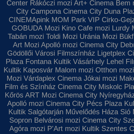
Center
Rákóczi mozi
Art+ Cinema
Bem 
City Campona
Cinema City Duna Pla
CINEMApink MOM Park VIP
Cirko-Gejz
GOBUDA Mozi
Kino Cafe mozi
Lurdy 
Tabán mozi
Toldi Mozi
Uránia Mozi
Bükf
Art Mozi
Apolló mozi
Cinema City Deb
Gödöllői Városi Filmszínház
Ligetplex 
Plaza
Fontana
Kultik Vásárhely
Lehel Fi
Kultik Kaposvár
Malom mozi
Otthon mozi
Mozi
Várdaplex Cinema
Jókai mozi
Makó
Film és Színház
Cinema City Miskolc Pl
Kőrös ART Mozi
Cinema City Nyíregyhá
Apolló mozi
Cinema City Pécs Plaza
Kul
Kultik Salgótarján
Művelődés Háza
Sió 
Sopron
Belvárosi mozi
Cinema City Sz
Agóra mozi
P'Art mozi
Kultik Szentes
C