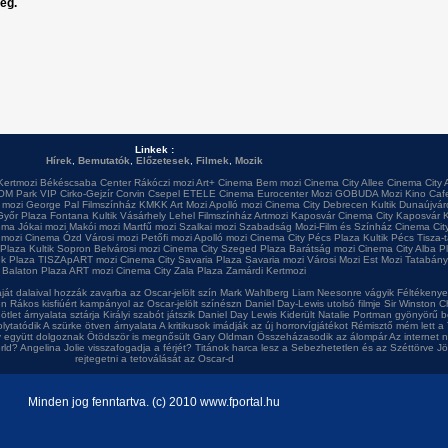
leg.
Linkek :
Hírek
,
Bemutatók
,
Előzetesek
,
Filmek
,
Mozik
Kertmozi
Békéscsaba Center
Rákóczi mozi
Art+ Cinema
Bem mozi
Cinema City Allee
Cinema City 
OM Park VIP
Cirko-Gejzír
Corvin
Csepel
ETELE Cinema
Eurocenter Mozi
GOBUDA Mozi
Kino Caf
 mozi
George Pal Filmszínház
KMKK Art Mozi
Apolló mozi
Cinema City Debrecen
Kultik Dunaújvár
Győr Plaza
Fontana
Kultik Vásárhely
Lehel Filmszínház
Artmozi Kaposvár
Cinema City Kaposvár
K
ema
Jókai mozi
Makói mozi
Martfű mozi
Szalkai mozi
Szabadság Mozi-Film és Színház
Cinema City
 mozi
Cinema Ózd
Városi mozi
Petőfi mozi
Apolló mozi
Cinema City Pécs Plaza
Kultik Pécs
Tisza-
 Plaza
Kultik Sopron
Belvárosi mozi
Cinema City Szeged Plaza
Barátság mozi
Cinema City Alba P
ok Plaza
TISZApART mozi
Cinema City Savaria Plaza
Savaria mozi
Városi Mozi
Est Mozi
Tatabány
Balaton Plaza
ART mozi
Cinema City Zala Plaza
Zamárdi Kertmozi
ját dalaival hozzák zavarba az Oscar-jelölt szín
Mark Wahlberg Liam Neesonre vágyik
Féltékenyek
en
Rákos kisfiúért kampányol az Oscar-jelölt színészn
Daniel Day-Lewis utolsó filmje
Sir Winston Ch
ötlet árnyalata sztárja
Királyi szabót játszik Daniel Day Lewis
Kiderült Natalie Portman gyönyörű b
olytatódik A szürke ötven árnyalata
A kritikusok imádják az új horrorvígjátékot
Rémisztő mém lett a 
y együtt dolgoznak
Ötödször is megnősült Gary Oldman
Összeházasodik az álompár
Az internet 
rld?
Angelina Jolie visszafogadja a férjét?
Titánok harca lesz a Sebezhetetlen és az Széttörve
Jö
rejtegetni a tetoválását az Oscar-d
Minden jog fenntartva. (c) 2010 www.fportal.hu