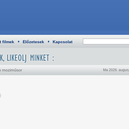
t filmek
Előzetesek
Kapcsolat
vú moziműsor
Ma 2026. augusz