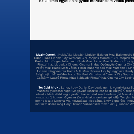
Ezt a filmet egyetlen nagyobb moziban sem vetítik jelen
Moziműsorok :
Kultik Ajka
Madách Miniplex
Balaton Mozi
Balatonlelle 
Duna Plaza
Cinema City Westend
CINEMApink Mammut
CINEMApink M
Puskin Mozi
Sugár
Tabán mozi
Toldi Mozi
Uránia Mozi
Bükfürdői Funcity
Filmszínház
Ligetplex Cinema
Cinema Bridge Gyöngyös
Cinema City 
Petőfi mozi
Halasi Mozi
Városi Filmszínház
Vigadó Mozi
Várdaplex Cin
Cinema Nagykanizsa
Kőrös ART Mozi
Cinema City Nyíregyháza
Krúdy
Salgótarján
Művelődés Háza
Sió Mozi
Városi mozi
Cinema City Sopron
Csákányi László Filmszínház
Nádasdy Filmszínház
Cinema City Szoln
További hírek :
Lehet, hogy Daniel Day-Lewis nem is vonul vissza
Sa
maszkos gyilkossal riogat
Megjavuló rosszfiú lesz az új Tűzgyűrű-filmb
elárulta
Mark Wahlberg a jóisten bocsánatát kéri
Kéreti magát A szürke 
vissza az új horrorví
Gyorsan jön a Halálos iramban spinoffja
Tényleg f
benne lesz a Mamma Mia! folytatásáb
Megbánta Emily Blunt férje, hog
már nem ússza meg Gary Oldman
Vulkánokkal támad az új Jurassic Wo