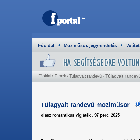
Főoldal
Moziműsor, jegyrendelés
Vetítet
Túlagyalt rande
Főoldal
›
Filmek
›
Túlagyalt randevú
›
Túlagyalt randevú moziműsor
olasz romantikus vígjáték , 97 perc, 2025