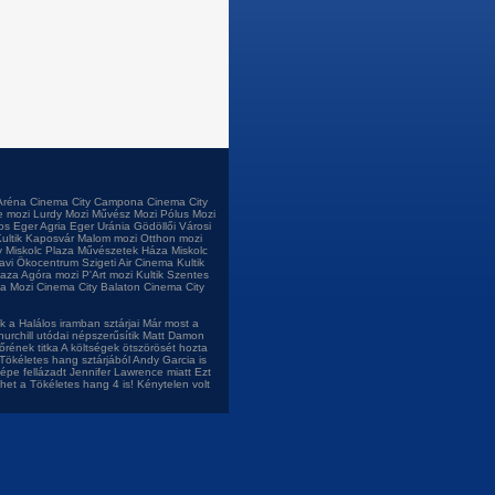
Aréna
Cinema City Campona
Cinema City
e mozi
Lurdy Mozi
Művész Mozi
Pólus Mozi
os
Eger Agria
Eger Uránia
Gödöllői Városi
ultik Kaposvár
Malom mozi
Otthon mozi
 Miskolc Plaza
Művészetek Háza Miskolc
tavi Ökocentrum
Szigeti Air Cinema
Kultik
laza
Agóra mozi
P'Art mozi
Kultik Szentes
a Mozi
Cinema City Balaton
Cinema City
 a Halálos iramban sztárjai
Már most a
urchill utódai népszerűsítik
Matt Damon
őrének titka
A költségek ötszörösét hozta
Tökéletes hang sztárjából
Andy Garcia is
népe fellázadt Jennifer Lawrence miatt
Ezt
het a Tökéletes hang 4 is!
Kénytelen volt