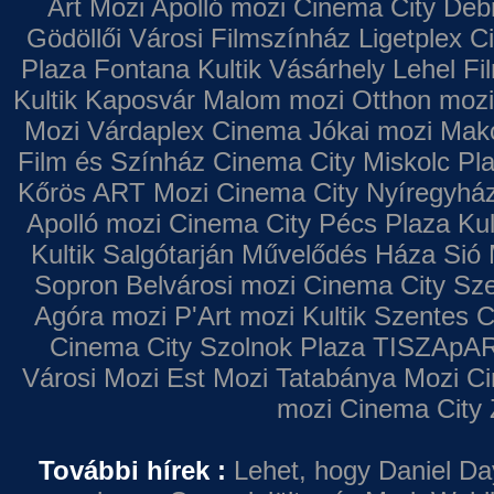
Art Mozi
Apolló mozi
Cinema City Deb
Gödöllői Városi Filmszínház
Ligetplex 
Plaza
Fontana
Kultik Vásárhely
Lehel Fi
Kultik Kaposvár
Malom mozi
Otthon mozi
Mozi
Várdaplex Cinema
Jókai mozi
Makó
Film és Színház
Cinema City Miskolc Pl
Kőrös ART Mozi
Cinema City Nyíregyhá
Apolló mozi
Cinema City Pécs Plaza
Kul
Kultik Salgótarján
Művelődés Háza
Sió 
Sopron
Belvárosi mozi
Cinema City Sz
Agóra mozi
P'Art mozi
Kultik Szentes
C
Cinema City Szolnok Plaza
TISZApAR
Városi Mozi
Est Mozi
Tatabánya Mozi
Ci
mozi
Cinema City 
További hírek :
Lehet, hogy Daniel Da