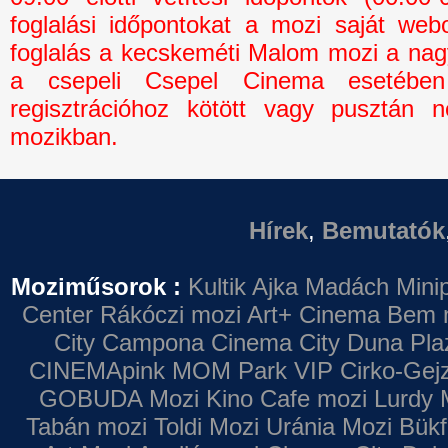
foglalási időpontokat a mozi saját webo
foglalás a kecskeméti Malom mozi a na
a csepeli Csepel Cinema esetébe
regisztrációhoz kötött vagy pusztán n
mozikban.
Hírek
,
Bemutatók
Moziműsorok :
Kultik Ajka
Madách Minip
Center
Rákóczi mozi
Art+ Cinema
Bem 
City Campona
Cinema City Duna Pla
CINEMApink MOM Park VIP
Cirko-Gejz
GOBUDA Mozi
Kino Cafe mozi
Lurdy 
Tabán mozi
Toldi Mozi
Uránia Mozi
Bükf