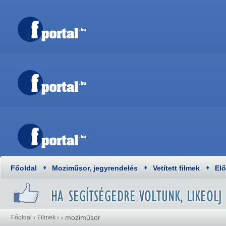
Főoldal
Moziműsor, jegyrendelés
Vetített filmek
El
moziműsor
Főoldal
›
Filmek
›
›