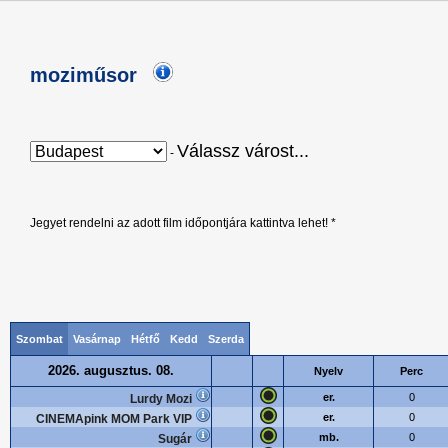
moziműsor
Válassz várost...
-
Jegyet rendelni az adott film időpontjára kattintva lehet! *
Szombat
Vasárnap
Hétfő
Kedd
Szerda
2026. augusztus. 08.
Nyelv
Perc
er.
0
Lurdy Mozi
er.
0
CINEMApink MOM Park VIP
mb.
0
Sugár