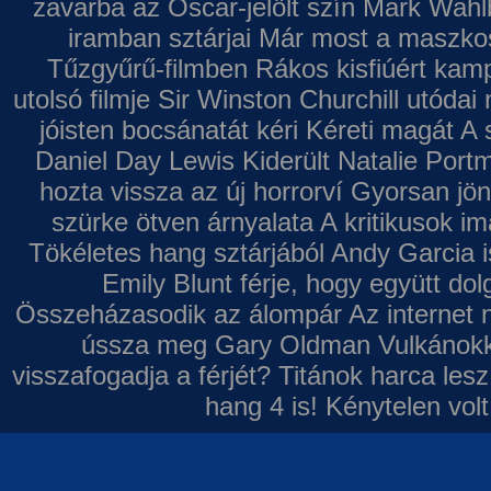
zavarba az Oscar-jelölt szín
Mark Wahl
iramban sztárjai
Már most a maszkos 
Tűzgyűrű-filmben
Rákos kisfiúért kamp
utolsó filmje
Sir Winston Churchill utódai 
jóisten bocsánatát kéri
Kéreti magát A s
Daniel Day Lewis
Kiderült Natalie Port
hozta vissza az új horrorví
Gyorsan jön
szürke ötven árnyalata
A kritikusok im
Tökéletes hang sztárjából
Andy Garcia i
Emily Blunt férje, hogy együtt do
Összeházasodik az álompár
Az internet 
ússza meg Gary Oldman
Vulkánokk
visszafogadja a férjét?
Titánok harca les
hang 4 is!
Kénytelen volt