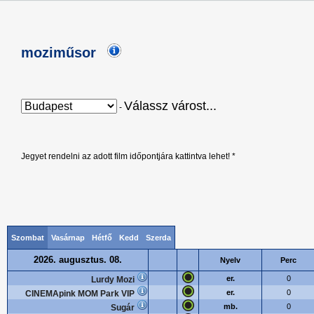
moziműsor
Válassz várost...
-
Jegyet rendelni az adott film időpontjára kattintva lehet! *
Szombat
Vasárnap
Hétfő
Kedd
Szerda
2026. augusztus. 08.
Nyelv
Perc
er.
0
Lurdy Mozi
er.
0
CINEMApink MOM Park VIP
mb.
0
Sugár