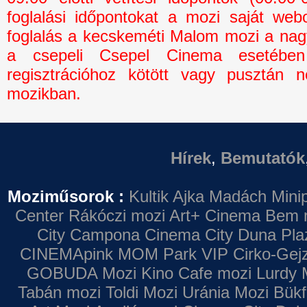
foglalási időpontokat a mozi saját webo
foglalás a kecskeméti Malom mozi a na
a csepeli Csepel Cinema esetébe
regisztrációhoz kötött vagy pusztán n
mozikban.
Hírek
,
Bemutatók
Moziműsorok :
Kultik Ajka
Madách Minip
Center
Rákóczi mozi
Art+ Cinema
Bem 
City Campona
Cinema City Duna Pla
CINEMApink MOM Park VIP
Cirko-Gejz
GOBUDA Mozi
Kino Cafe mozi
Lurdy 
Tabán mozi
Toldi Mozi
Uránia Mozi
Bükf