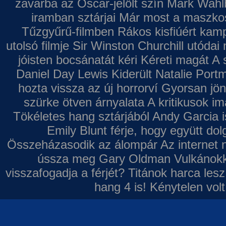
zavarba az Oscar-jelölt szín
Mark Wahl
iramban sztárjai
Már most a maszkos 
Tűzgyűrű-filmben
Rákos kisfiúért kamp
utolsó filmje
Sir Winston Churchill utódai 
jóisten bocsánatát kéri
Kéreti magát A s
Daniel Day Lewis
Kiderült Natalie Port
hozta vissza az új horrorví
Gyorsan jön
szürke ötven árnyalata
A kritikusok im
Tökéletes hang sztárjából
Andy Garcia i
Emily Blunt férje, hogy együtt do
Összeházasodik az álompár
Az internet 
ússza meg Gary Oldman
Vulkánokk
visszafogadja a férjét?
Titánok harca les
hang 4 is!
Kénytelen volt