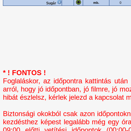
mb.
0
Sugár
* ! FONTOS !
Foglaláskor, az időpontra kattintás 
arról, hogy jó időpontban, jó filmre, jó mo
hibát észlelsz, kérlek jelezd a kapcsolat 
Biztonsági okokból csak azon időpontokná
kezdésthez képest legalább még egy óra 
09:00 előtti vetítési időpontok (00:0