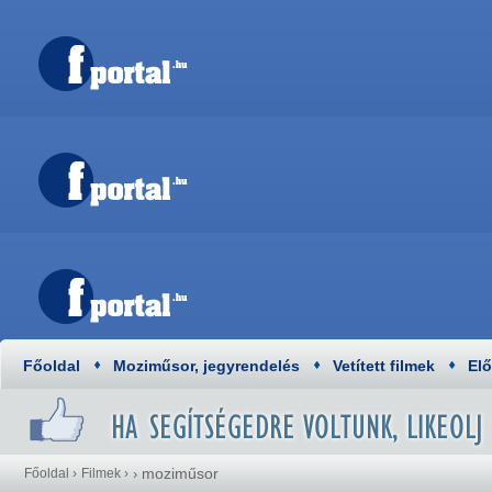
Főoldal
Moziműsor, jegyrendelés
Vetített filmek
El
moziműsor
Főoldal
›
Filmek
›
›