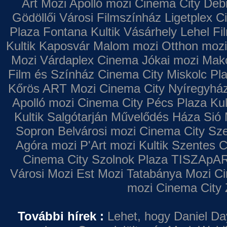
Art Mozi
Apolló mozi
Cinema City Deb
Gödöllői Városi Filmszínház
Ligetplex 
Plaza
Fontana
Kultik Vásárhely
Lehel Fi
Kultik Kaposvár
Malom mozi
Otthon mozi
Mozi
Várdaplex Cinema
Jókai mozi
Makó
Film és Színház
Cinema City Miskolc Pl
Kőrös ART Mozi
Cinema City Nyíregyhá
Apolló mozi
Cinema City Pécs Plaza
Kul
Kultik Salgótarján
Művelődés Háza
Sió 
Sopron
Belvárosi mozi
Cinema City Sz
Agóra mozi
P'Art mozi
Kultik Szentes
C
Cinema City Szolnok Plaza
TISZApAR
Városi Mozi
Est Mozi
Tatabánya Mozi
Ci
mozi
Cinema City 
További hírek :
Lehet, hogy Daniel Da