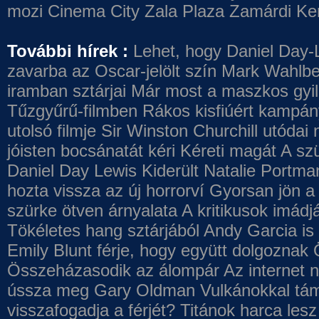
mozi
Cinema City Zala Plaza
Zamárdi Ke
További hírek :
Lehet, hogy Daniel Day-
zavarba az Oscar-jelölt szín
Mark Wahlbe
iramban sztárjai
Már most a maszkos gyilk
Tűzgyűrű-filmben
Rákos kisfiúért kampány
utolsó filmje
Sir Winston Churchill utódai 
jóisten bocsánatát kéri
Kéreti magát A szü
Daniel Day Lewis
Kiderült Natalie Portma
hozta vissza az új horrorví
Gyorsan jön a 
szürke ötven árnyalata
A kritikusok imádj
Tökéletes hang sztárjából
Andy Garcia is
Emily Blunt férje, hogy együtt dolgoznak
Összeházasodik az álompár
Az internet 
ússza meg Gary Oldman
Vulkánokkal tám
visszafogadja a férjét?
Titánok harca les