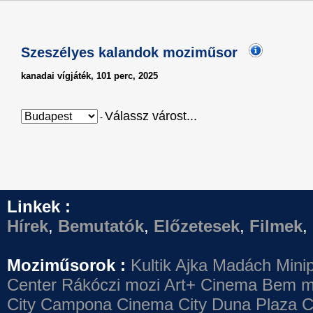
Szeszélyes kalandok moziműsor
kanadai vígjáték, 101 perc, 2025
Válassz várost...
-
Linkek :
Hírek
,
Bemutatók
,
Előzetesek
,
Filmek
,
Moziműsorok :
Kultik Ajka
Madách Minip
Center
Rákóczi mozi
Art+ Cinema
Bem m
City Campona
Cinema City Duna Plaza
C