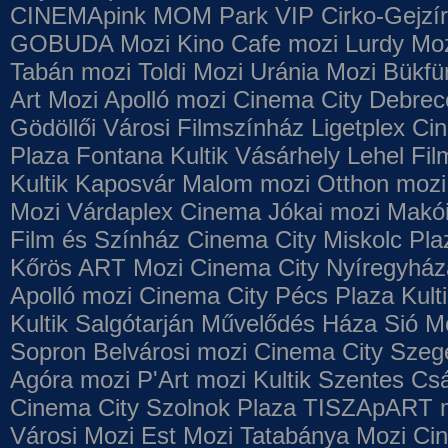
CINEMApink MOM Park VIP
Cirko-Gejzír
GOBUDA Mozi
Kino Cafe mozi
Lurdy Mo
Tabán mozi
Toldi Mozi
Uránia Mozi
Bükfü
Art Mozi
Apolló mozi
Cinema City Debrec
Gödöllői Városi Filmszínház
Ligetplex Ci
Plaza
Fontana
Kultik Vásárhely
Lehel Fi
Kultik Kaposvár
Malom mozi
Otthon mozi
Mozi
Várdaplex Cinema
Jókai mozi
Makói
Film és Színház
Cinema City Miskolc Pla
Kőrös ART Mozi
Cinema City Nyíregyház
Apolló mozi
Cinema City Pécs Plaza
Kult
Kultik Salgótarján
Művelődés Háza
Sió M
Sopron
Belvárosi mozi
Cinema City Szeg
Agóra mozi
P'Art mozi
Kultik Szentes
Csá
Cinema City Szolnok Plaza
TISZApART 
Városi Mozi
Est Mozi
Tatabánya Mozi
Cin