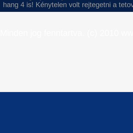
hang 4 is!
Kénytelen volt rejtegetni a tet
Minden jog fenntartva. (c) 2010 ww