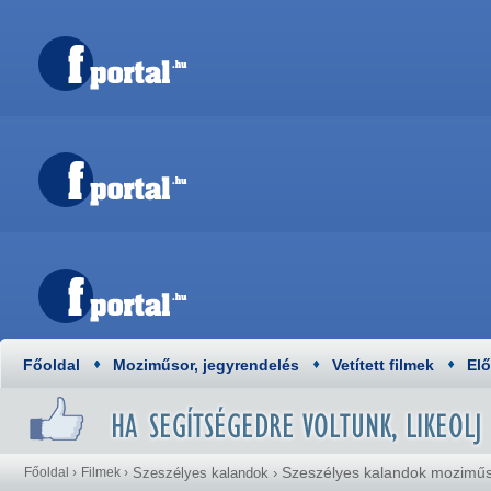
Főoldal
Moziműsor, jegyrendelés
Vetített filmek
El
Szeszélyes kalandok mozimű
Főoldal
›
Filmek
›
Szeszélyes kalandok
›